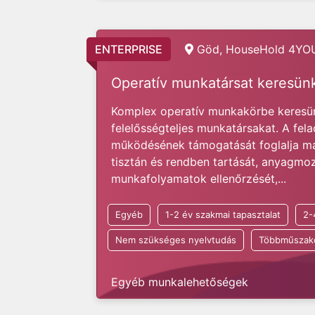
ENTERPRISE
Göd, HouseHold 4YOU
Operatív munkatársat keresün
Komplex operatív munkakörbe keresün
felelősségteljes munkatársakat. A fela
működésének támogatását foglalja ma
tisztán és rendben tartását, anyagmoz
munkafolyamatok ellenőrzését,...
Egyéb
1-2 év szakmai tapasztalat
2-
Nem szükséges nyelvtudás
Többműszak
Egyéb munkalehetőségek