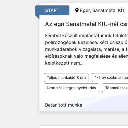
START
Eger, Sanatmetal Kft.
Az egri Sanatmetal Kft.-nél csi
Fémből készült implantátumok felületé
polírozógépek kezelése. Kézi csiszol
munkadarabok vizsgálata, mérése, a f
előírásoknak való megfelelése és elle
keletkezett nem...
Teljes munkaidő 8 óra
1-2 év szakmai tap
Nem szükséges nyelvtudás
Többműszak
Betanított munka