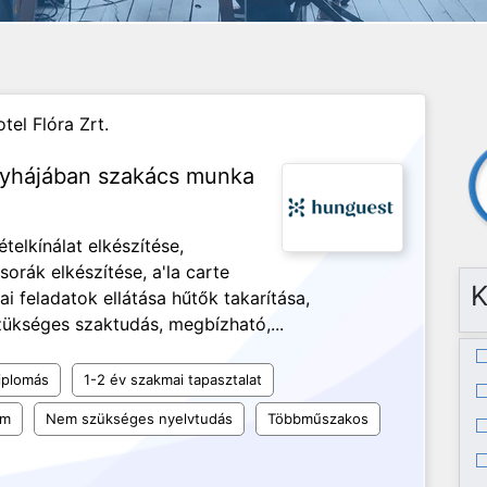
tel Flóra Zrt.
nyhájában szakács munka
telkínálat elkészítése,
rák elkészítése, a'la carte
K
ai feladatok ellátása hűtők takarítása,
szükséges szaktudás, megbízható,...
iplomás
1-2 év szakmai tapasztalat
um
Nem szükséges nyelvtudás
Többműszakos