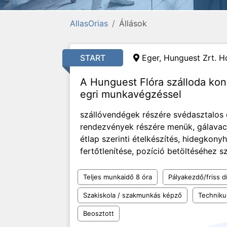
AllasOrias
Állások
START
Eger, Hunguest Zrt. Ho
A Hunguest Flóra szálloda ko
egri munkavégzéssel
szállóvendégek részére svédasztalos é
rendezvények részére menük, gálavacso
étlap szerinti ételkészítés, hidegkonyh
fertőtlenítése, pozíció betöltéséhez 
Teljes munkaidő 8 óra
Pályakezdő/friss d
Szakiskola / szakmunkás képző
Technik
Beosztott