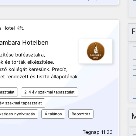
 Hotel Kft.
F
 Bambara Hotelben
ítése büféasztalra,
k és torták elkészítése.
ező kollégát keresünk. Precíz,
 rendezett és tiszta állapotának...
asztalat
2-4 év szakmai tapasztalat
év szakmai tapasztalat
kséges nyelvtudás
Általános
Beosztott
Tegnap 11:23