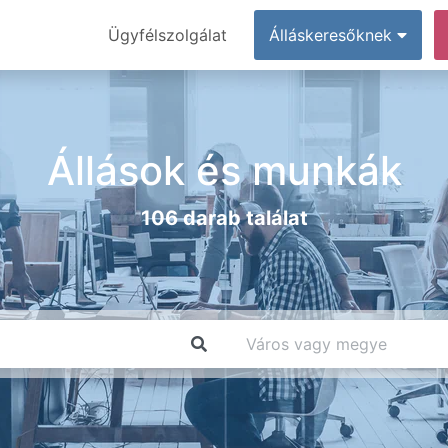
Ügyfélszolgálat
Álláskeresőknek
Állások és munkák
106 darab találat