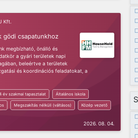
 Kft.
k gödi csapatunkhoz
k megbízható, önálló és
datkör a gyári területek napi
gában, beleértve a területek
gatási és koordinációs feladatokat, a
4 év szakmai tapasztalat
Általános iskola
S
os
Megszakítás nélküli (váltásos)
Közép vezető
2026. 08. 04.