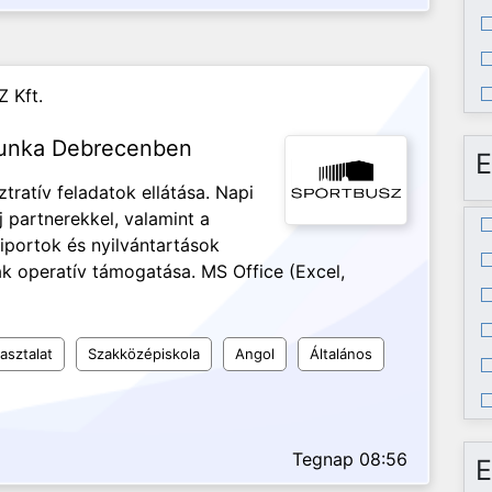
 Kft.
 munka Debrecenben
E
ztratív feladatok ellátása. Napi
j partnerekkel, valamint a
iportok és nyilvántartások
ak operatív támogatása. MS Office (Excel,
asztalat
Szakközépiskola
Angol
Általános
Tegnap 08:56
E