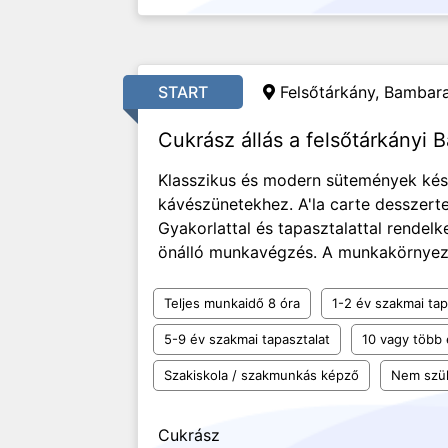
START
Felsőtárkány, Bambara
Cukrász állás a felsőtárkányi
Klasszikus és modern sütemények kész
kávészünetekhez. A'la carte desszerte
Gyakorlattal és tapasztalattal rendelk
önálló munkavégzés. A munkakörnyezet
Teljes munkaidő 8 óra
1-2 év szakmai tap
5-9 év szakmai tapasztalat
10 vagy több 
Szakiskola / szakmunkás képző
Nem szü
Cukrász