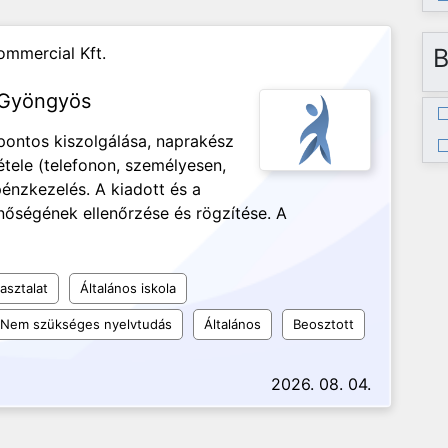
mmercial Kft.
B
s Gyöngyös
pontos kiszolgálása, naprakész
étele (telefonon, személyesen,
pénzkezelés. A kiadott és a
őségének ellenőrzése és rögzítése. A
asztalat
Általános iskola
Nem szükséges nyelvtudás
Általános
Beosztott
2026. 08. 04.