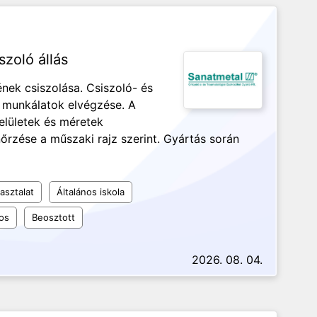
szoló állás
nek csiszolása. Csiszoló- és
ó munkálatok elvégzése. A
elületek és méretek
nőrzése a műszaki rajz szerint. Gyártás során
asztalat
Általános iskola
os
Beosztott
2026. 08. 04.