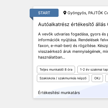
START
Gyöngyös, PAJTÓK Co
Autóalkatrész értékesítő állá
A vevők udvarias fogadása, gyors és 
információk nyújtása. Rendelések felv
faxon, e-mail-ben) és rögzítése. Kész
visszaérkező áruk mennyiségének, min
használatban...
Teljes munkaidő 8 óra
1-2 év szakmai tap
Szakiskola / szakmunkás képző
OKJ
Értékesítési munkatárs