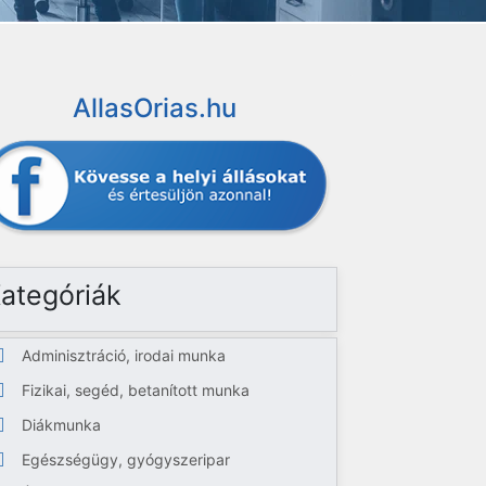
AllasOrias.hu
ategóriák
Adminisztráció, irodai munka
Fizikai, segéd, betanított munka
Diákmunka
Egészségügy, gyógyszeripar