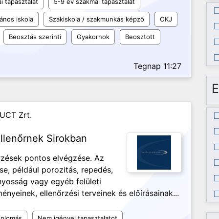
i tapasztalat
5-9 év szakmai tapasztalat
lános iskola
Szakiskola / szakmunkás képző
OKJ
Beosztás szerinti
Gyakornok
Beosztott
Tegnap 11:27
E
UCT Zrt.
llenőrnek Sirokban
őrzések pontos elvégzése. Az
se, például porozitás, repedés,
ányosság vagy egyéb felületi
nyeinek, ellenőrzési terveinek és előírásainak...
iplomás
Nem igényel tapasztalatot