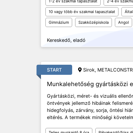
1-2 év szakmai tapasztalat
2-4 év szakma
10 vagy több év szakmai tapasztalat
Álta
Gimnázium
Szakközépiskola
Angol
Kereskedő, eladó
START
Sirok, METALCONSTR
Munkalehetőség gyártásközi e
Gyártásközi, méret- és vizuális ellen
öntvények jellemző hibáinak felismeré
hidegfolyás, zárvány, sorja, öntési hi
eltérés. A termékek minőségi követelmé
Teljes munkaidő 8 óra
Pályakezdő/friss d