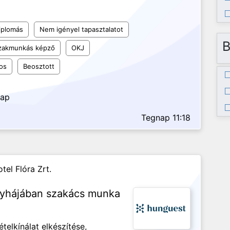
iplomás
Nem igényel tapasztalatot
B
szakmunkás képző
OKJ
os
Beosztott
nap
Tegnap 11:18
tel Flóra Zrt.
nyhájában szakács munka
telkínálat elkészítése,