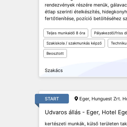
rendezvények részére menük, gálavacso
étlap szerinti ételkészítés, hidegkonyh
fertőtlenítése, pozíció betöltéséhez 
Teljes munkaidő 8 óra
Pályakezdő/friss d
Szakiskola / szakmunkás képző
Technik
Beosztott
Szakács
START
Eger, Hunguest Zrt. Ho
Udvaros állás - Eger, Hotel Eg
kertészeti munkák, külső területen tak