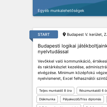
Egyéb munkalehetőségek
START
Budapest V. kerület, Z
Budapesti logikai játékboltjai
nyelvtudással
Vevőkkel való kommunikáció, értékesít
és raktárkészlet kezelése, adminisztrá
elvégzése. Minimum középfokú végzett
nyelvismeret, Excel felhasználói szintű 
Teljes munkaidő 8 óra
Részmunkaidő 6 ó
Diákmunka
Pályakezdő/friss diplomás