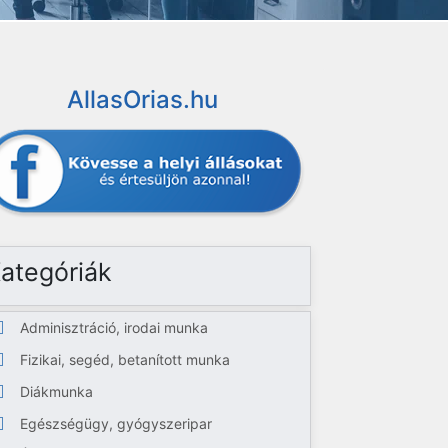
AllasOrias.hu
ategóriák
Adminisztráció, irodai munka
Fizikai, segéd, betanított munka
Diákmunka
Egészségügy, gyógyszeripar