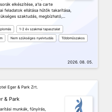
rák elkészítése, a'la carte
ai feladatok ellátása hűtők takarítása,
szükséges szaktudás, megbízható,...
iplomás
1-2 év szakmai tapasztalat
um
Nem szükséges nyelvtudás
Többműszakos
2026. 08. 05.
tel Eger & Park Zrt.
er & Park
arítási munkák, fűnyírás,