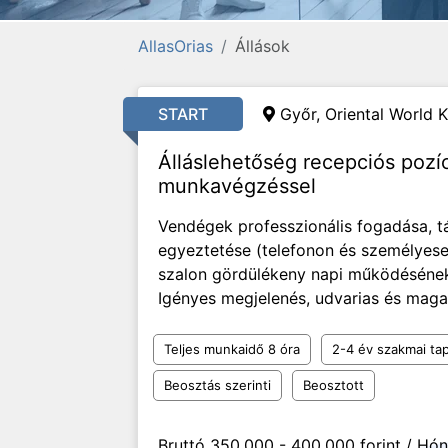
AllasOrias
Állások
START
Győr, Oriental World K
Álláslehetőség recepciós pozí
munkavégzéssel
Vendégek professzionális fogadása, t
egyeztetése (telefonon és személyese
szalon gördülékeny napi működésének 
Igényes megjelenés, udvarias és maga
Teljes munkaidő 8 óra
2-4 év szakmai tap
Beosztás szerinti
Beosztott
Bruttó 350.000 - 400.000 forint / Hó