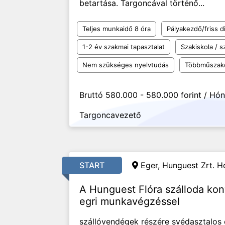
betartása. Targoncával történő...
Teljes munkaidő 8 óra
Pályakezdő/friss d
1-2 év szakmai tapasztalat
Szakiskola / 
Nem szükséges nyelvtudás
Többműszak
Bruttó 580.000 - 580.000 forint / Hó
Targoncavezető
START
Eger, Hunguest Zrt. Ho
A Hunguest Flóra szálloda ko
egri munkavégzéssel
szállóvendégek részére svédasztalos é