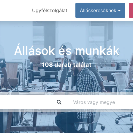
Ügyfélszolgálat
Álláskeresőknek
Állások és munkák
108 darab találat