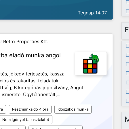
Tegnap 14:07
F
J Retro Properties Kft.
nkba eladó munka angol
és, jókedv terjesztés, kassza
ciós és takarítási feladatok
ség, B kategóriás jogosítvány, Angol
ismerete, Ügyfélorientált,...
ra
Részmunkaidő 4 óra
Időszakos munka
Nem igényel tapasztalatot