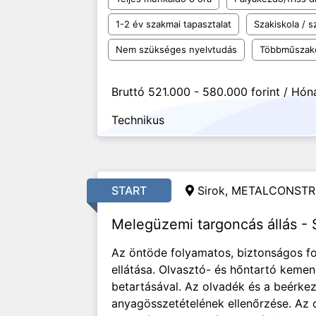
1-2 év szakmai tapasztalat
Szakiskola / 
Nem szükséges nyelvtudás
Többműszak
Bruttó 521.000 - 580.000 forint / Hón
Technikus
START
Sirok, METALCONSTR
Melegüzemi targoncás állás - 
Az öntöde folyamatos, biztonságos f
ellátása. Olvasztó- és hőntartó keme
betartásával. Az olvadék és a beérk
anyagösszetételének ellenőrzése. Az o