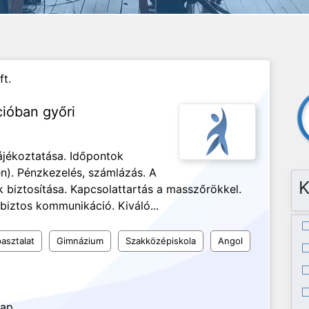
ft.
cióban győri
ájékoztatása. Időpontok
n). Pénzkezelés, számlázás. A
K
biztosítása. Kapcsolattartás a masszőrökkel.
biztos kommunikáció. Kiváló...
asztalat
Gimnázium
Szakközépiskola
Angol
nap