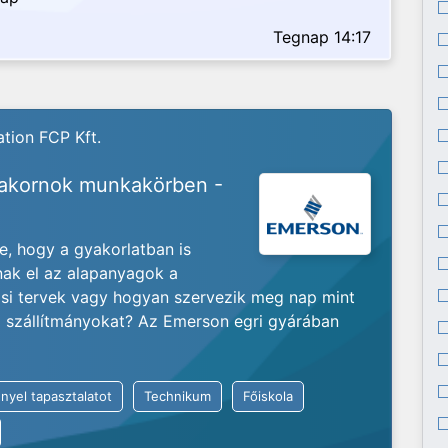
Tegnap 14:17
tion FCP Kft.
yakornok munkakörben -
je, hogy a gyakorlatban is
nak el az alapanyagok a
ási tervek vagy hogyan szervezik meg nap mint
ló szállítmányokat? Az Emerson egri gyárában
nyel tapasztalatot
Technikum
Főiskola