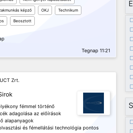
E
szakmunkás képző
OKJ
Technikum
os
Beosztott
ap
Tegnap 11:21
UCT Zrt.
Sirok
S
olyékony fémmel történő
ncék adagolása az előírások
ező alapanyagok
lvasztási és fémellátási technológia pontos