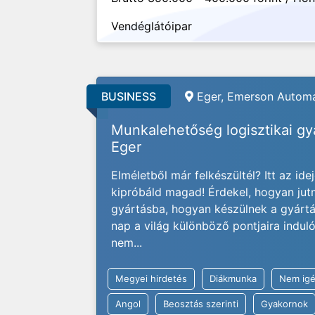
Vendéglátóipar
BUSINESS
Eger, Emerson Automa
Munkalehetőség logisztikai g
Eger
Elméletből már felkészültél? Itt az ide
kipróbáld magad! Érdekel, hogyan jut
gyártásba, hogyan készülnek a gyárt
nap a világ különböző pontjaira indu
nem...
Megyei hirdetés
Diákmunka
Nem igé
Angol
Beosztás szerinti
Gyakornok