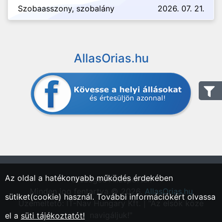
Szobaasszony, szobalány
2026. 07. 21.
AllasOrias.hu
Az oldal a hatékonyabb működés érdekében
"Országos Állásportál."
Minden jog fentartva © 2026.
AllasOrias.hu
sütiket(cookie) használ. További információkért olvassa
Üzemeltető: IT-Nav Hungary Kft. | "Az elsők közé
navigáljuk!"
el a
süti tájékoztatót!