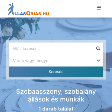
Szobaasszony, szobalány
állások és munkák
1 darab találat