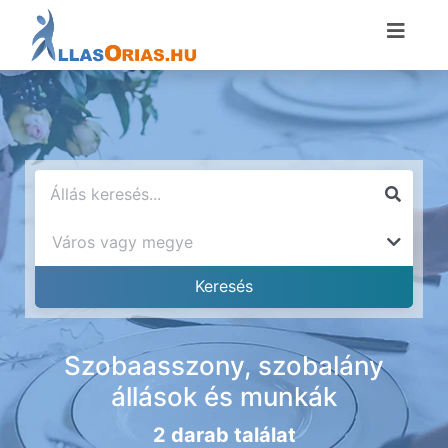
Szobaasszony, szobalány
állások és munkák
2 darab találat