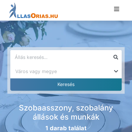
Szobaasszony, szobalány
állások és munkák
1 darab találat