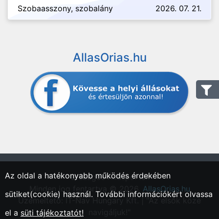
Szobaasszony, szobalány
2026. 07. 21.
AllasOrias.hu
Az oldal a hatékonyabb működés érdekében
"Országos Állásportál."
Minden jog fentartva © 2026.
AllasOrias.hu
sütiket(cookie) használ. További információkért olvassa
Üzemeltető: IT-Nav Hungary Kft. | "Az elsők közé
navigáljuk!"
el a
süti tájékoztatót!