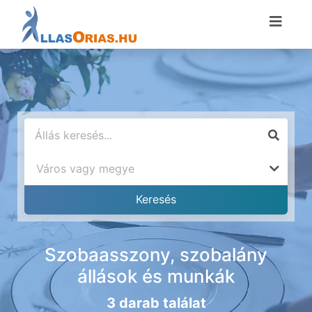
Szobaasszony, szobalány
állások és munkák
3 darab találat