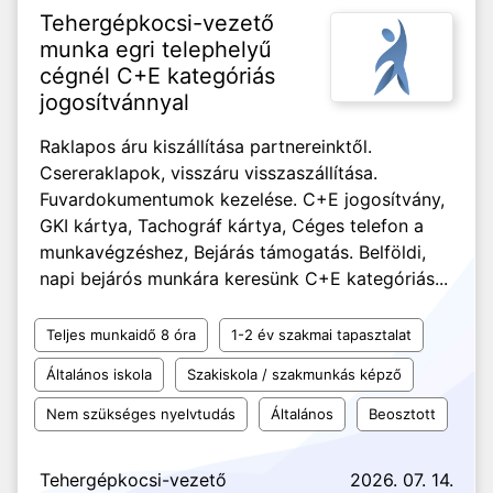
Tehergépkocsi-vezető
munka egri telephelyű
cégnél C+E kategóriás
jogosítvánnyal
Raklapos áru kiszállítása partnereinktől.
Csereraklapok, visszáru visszaszállítása.
Fuvardokumentumok kezelése. C+E jogosítvány,
GKI kártya, Tachográf kártya, Céges telefon a
munkavégzéshez, Bejárás támogatás. Belföldi,
napi bejárós munkára keresünk C+E kategóriás...
Teljes munkaidő 8 óra
1-2 év szakmai tapasztalat
Általános iskola
Szakiskola / szakmunkás képző
Nem szükséges nyelvtudás
Általános
Beosztott
Tehergépkocsi-vezető
2026. 07. 14.