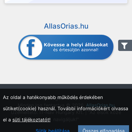
AllasOrias.hu
Az oldal a hatékonyabb működés érdekében
"Országos Állásportál."
Minden jog fentartva © 2026.
AllasOrias.hu
sütiket(cookie) használ. További információkért olvassa
Üzemeltető: IT-Nav Hungary Kft. | "Az elsők közé
navigáljuk!"
el a
süti tájékoztatót!
Sütik beállítása
Összes elfogadása