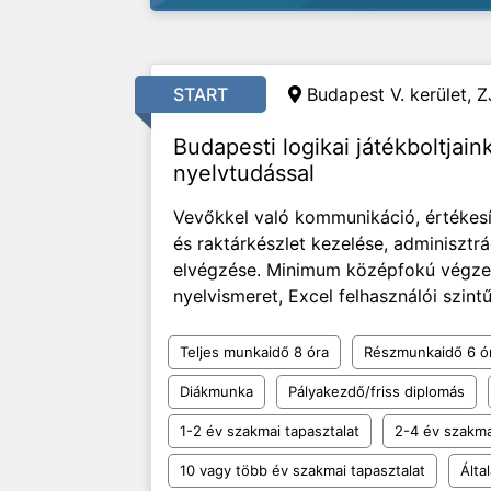
START
Budapest V. kerület, Z
Budapesti logikai játékboltjai
nyelvtudással
Vevőkkel való kommunikáció, értékesít
és raktárkészlet kezelése, adminisztrá
elvégzése. Minimum középfokú végzett
nyelvismeret, Excel felhasználói szintű 
Teljes munkaidő 8 óra
Részmunkaidő 6 ó
Diákmunka
Pályakezdő/friss diplomás
1-2 év szakmai tapasztalat
2-4 év szakma
10 vagy több év szakmai tapasztalat
Álta