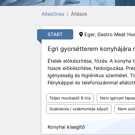
AllasOrias
Állások
START
Eger, Gastro Meat Hun
Egri gyorsétterem konyhájára
Ételek előkészítése, főzés. A konyha t
húsok előkészítése, feldolgozása. Pr
Igényesség és higiénikus szemlélet. T
Fényképpel és telefonszámmal ellátott
Teljes munkaidő 8 óra
Nem igényel tapas
Szakiskola / szakmunkás képző
Nem szü
Konyhai kisegítő