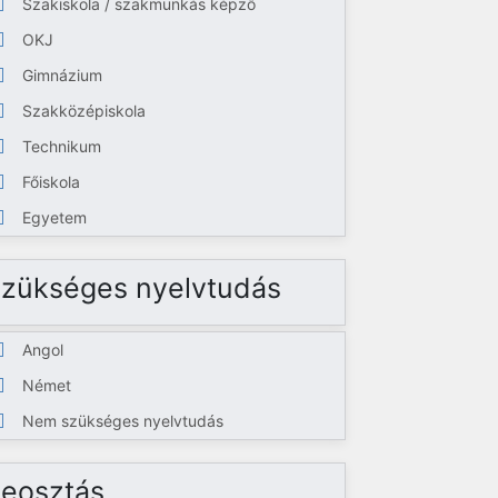
Szakiskola / szakmunkás képző
OKJ
Gimnázium
Szakközépiskola
Technikum
Főiskola
Egyetem
zükséges nyelvtudás
Angol
Német
Nem szükséges nyelvtudás
eosztás