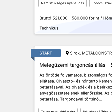
Nem szükséges nyelvtudás
Többműszak
Bruttó 521.000 - 580.000 forint / Hón
Technikus
START
Sirok, METALCONSTR
Melegüzemi targoncás állás - 
Az öntöde folyamatos, biztonságos f
ellátása. Olvasztó- és hőntartó keme
betartásával. Az olvadék és a beérk
anyagösszetételének ellenőrzése. Az o
betartása. Targoncával történő...
Teljes munkaidő 8 óra
Pályakezdő/friss d