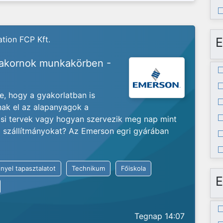
tion FCP Kft.
E
yakornok munkakörben -
je, hogy a gyakorlatban is
nak el az alapanyagok a
ási tervek vagy hogyan szervezik meg nap mint
ló szállítmányokat? Az Emerson egri gyárában
nyel tapasztalatot
Technikum
Főiskola
E
Tegnap 14:07