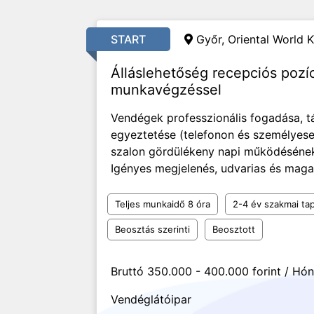
START
Győr, Oriental World K
Álláslehetőség recepciós pozí
munkavégzéssel
Vendégek professzionális fogadása, t
egyeztetése (telefonon és személyese
szalon gördülékeny napi működésének 
Igényes megjelenés, udvarias és maga
Teljes munkaidő 8 óra
2-4 év szakmai tap
Beosztás szerinti
Beosztott
Bruttó 350.000 - 400.000 forint / Hó
Vendéglátóipar