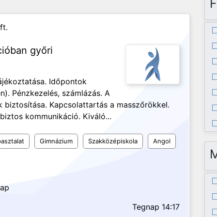
F
ft.
cióban győri
ájékoztatása. Időpontok
n). Pénzkezelés, számlázás. A
biztosítása. Kapcsolattartás a masszőrökkel.
biztos kommunikáció. Kiváló...
asztalat
Gimnázium
Szakközépiskola
Angol
nap
Tegnap 14:17