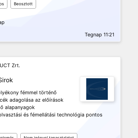
os
Beosztott
ap
Tegnap 11:21
UCT Zrt.
Sirok
olyékony fémmel történő
ncék adagolása az előírások
ező alapanyagok
lvasztási és fémellátási technológia pontos
iplomás
Nem igényel tapasztalatot