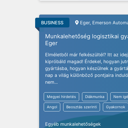
BUSINESS
Eger, Emerson Automa
Munkalehetőség logisztikai g
Eger
Elméletből már felkészültél? Itt az ide
kipróbáld magad! Érdekel, hogyan jut
gyártásba, hogyan készülnek a gyárt
nap a világ különböző pontjaira indu
nem...
Megyei hirdetés
Diákmunka
Nem igé
Angol
Beosztás szerinti
Gyakornok
Egyéb munkalehetőségek