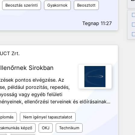
Beosztás szerinti
Gyakornok
Beosztott
Tegnap 11:27
UCT Zrt.
llenőrnek Sirokban
őrzések pontos elvégzése. Az
se, például porozitás, repedés,
ányosság vagy egyéb felületi
nyeinek, ellenőrzési terveinek és előírásainak...
iplomás
Nem igényel tapasztalatot
szakmunkás képző
OKJ
Technikum