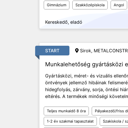
Gimnázium
Szakközépiskola
Angol
Kereskedő, eladó
START
Sirok, METALCONSTR
Munkalehetőség gyártásközi e
Gyártásközi, méret- és vizuális ellen
öntvények jellemző hibáinak felismeré
hidegfolyás, zárvány, sorja, öntési hi
eltérés. A termékek minőségi követelmé
Teljes munkaidő 8 óra
Pályakezdő/friss d
1-2 év szakmai tapasztalat
Szakiskola / 