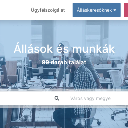
Ügyfélszolgálat
Álláskeresőknek
Állások és munkák
99 darab találat