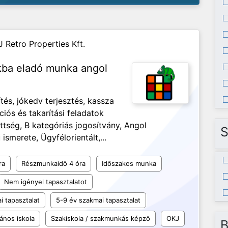
J Retro Properties Kft.
nkba eladó munka angol
és, jókedv terjesztés, kassza
ciós és takarítási feladatok
ség, B kategóriás jogosítvány, Angol
S
ismerete, Ügyfélorientált,...
ra
Részmunkaidő 4 óra
Időszakos munka
Nem igényel tapasztalatot
i tapasztalat
5-9 év szakmai tapasztalat
lános iskola
Szakiskola / szakmunkás képző
OKJ
B