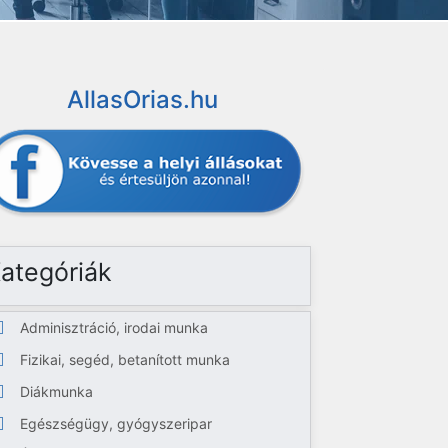
AllasOrias.hu
ategóriák
Adminisztráció, irodai munka
Fizikai, segéd, betanított munka
Diákmunka
Egészségügy, gyógyszeripar