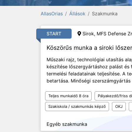
AllasOrias
Állások
Szakmunka
START
Sirok, MFS Defense Zr
Köszörűs munka a siroki lősze
Műszaki rajz, technológiai utasítás al
készítése lőszergyártáshoz palást és
termelési feladatainak teljesítése. A t
betartása. Minőségi szerszámgyártás b
Teljes munkaidő 8 óra
Pályakezdő/friss d
Szakiskola / szakmunkás képző
OKJ
Egyéb szakmunka