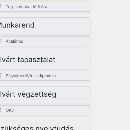
Teljes munkaidő 8 óra
Munkarend
Általános
lvárt tapasztalat
Pályakezdő/friss diplomás
lvárt végzettség
OKJ
zükséges nyelvtudás