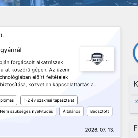
t.
rgyárnál
apján forgácsolt alkatrészek
 furat köszörű gépen. Az üzem
echnológiában előírt feltételek
K
iztosítása, közvetlen kapcsolattartás a...
iplomás
1-2 év szakmai tapasztalat
Nem szükséges nyelvtudás
Általános
Beosztott
F
2026. 07. 13.