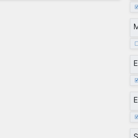
E
E
S