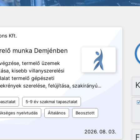
ns Kft.
erelő munka Demjénben
elvégzése, termelő üzemek
ása, kisebb villanyszerelési
lalat termelő gépészeti
K
rények szerelése, felújítása, szakirányú...
asztalat
5-9 év szakmai tapasztalat
kséges nyelvtudás
Általános
Beosztott
2026. 08. 03.
F