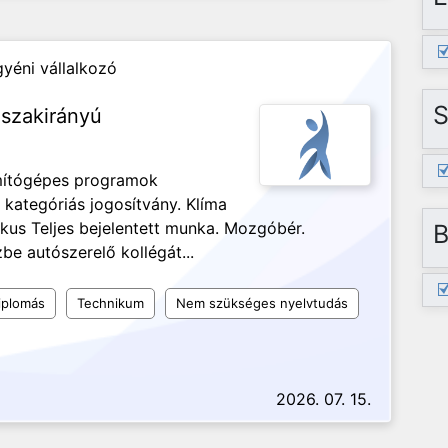
yéni vállalkozó
S
szakirányú
ámítógépes programok
 kategóriás jogosítvány. Klíma
ikus Teljes bejelentett munka. Mozgóbér.
B
be autószerelő kollégát...
iplomás
Technikum
Nem szükséges nyelvtudás
2026. 07. 15.