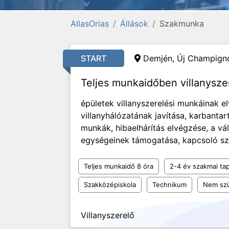
AllasOrias
Állások
Szakmunka
START
Demjén, Új Champigno
Teljes munkaidőben villanysz
épületek villanyszerelési munkáinak 
villanyhálózatának javítása, karbantart
munkák, hibaelhárítás elvégzése, a vál
egységeinek támogatása, kapcsoló szek
Teljes munkaidő 8 óra
2-4 év szakmai tap
Szakközépiskola
Technikum
Nem szü
Villanyszerelő