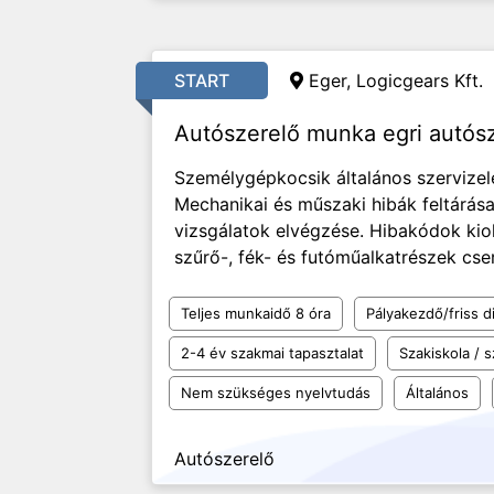
START
Eger, Logicgears Kft.
Autószerelő munka egri autósz
Személygépkocsik általános szervizelé
Mechanikai és műszaki hibák feltárás
vizsgálatok elvégzése. Hibakódok kiol
szűrő-, fék- és futóműalkatrészek cser
Teljes munkaidő 8 óra
Pályakezdő/friss d
2-4 év szakmai tapasztalat
Szakiskola /
Nem szükséges nyelvtudás
Általános
Autószerelő