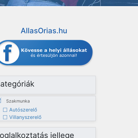
AllasOrias.hu
ategóriák
Szakmunka
Autószerelő
Villanyszerelő
oglalkoztatás jellege