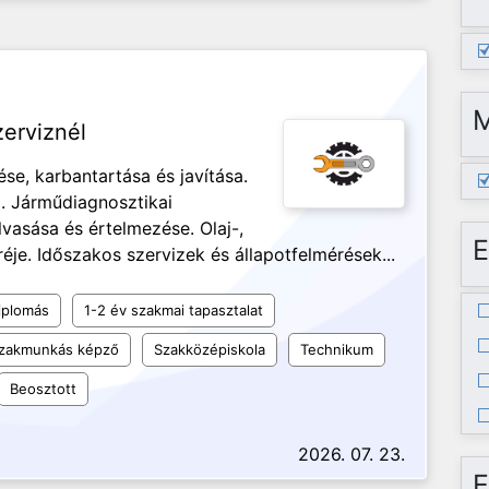
erviznél
se, karbantartása és javítása.
a. Járműdiagnosztikai
vasása és értelmezése. Olaj-,
E
éje. Időszakos szervizek és állapotfelmérések...
iplomás
1-2 év szakmai tapasztalat
 szakmunkás képző
Szakközépiskola
Technikum
Beosztott
2026. 07. 23.
E