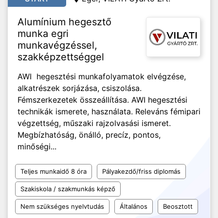
Alumínium hegesztő
munka egri
munkavégzéssel,
szakképzettséggel
AWI hegesztési munkafolyamatok elvégzése,
alkatrészek sorjázása, csiszolása.
Fémszerkezetek összeállítása. AWI hegesztési
technikák ismerete, használata. Releváns fémipari
végzettség, műszaki rajzolvasási ismeret.
Megbízhatóság, önálló, precíz, pontos,
minőségi...
Teljes munkaidő 8 óra
Pályakezdő/friss diplomás
Szakiskola / szakmunkás képző
Nem szükséges nyelvtudás
Általános
Beosztott