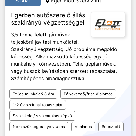
START
Eger, Flott Szerviz Kft.
Egerben autószerelő állás
szakirányú végzettséggel
3,5 tonna feletti járművek
teljeskörű javítási munkálatai.
Szakirányú végzettség. Jó probléma megoldó
képesség. Alkalmazkodó képesség egy jó
munkahelyi környezetben. Tehergépjárművek,
vagy buszok javításában szerzett tapasztalat.
Számítógépes hibadiagnosztikai...
Teljes munkaidő 8 óra
Pályakezdő/friss diplomás
1-2 év szakmai tapasztalat
Szakiskola / szakmunkás képző
Nem szükséges nyelvtudás
Általános
Beosztott