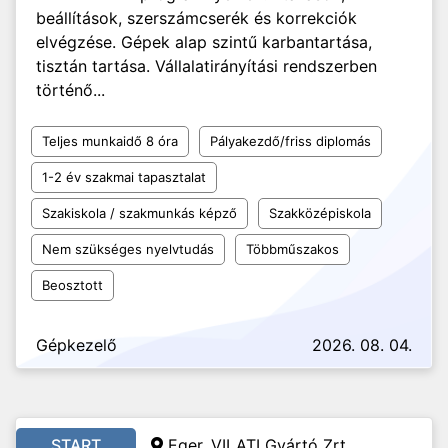
beállítások, szerszámcserék és korrekciók
elvégzése. Gépek alap szintű karbantartása,
tisztán tartása. Vállalatirányítási rendszerben
történő...
Teljes munkaidő 8 óra
Pályakezdő/friss diplomás
1-2 év szakmai tapasztalat
Szakiskola / szakmunkás képző
Szakközépiskola
Nem szükséges nyelvtudás
Többműszakos
Beosztott
Gépkezelő
2026. 08. 04.
START
Eger, VILATI Gyártó Zrt.