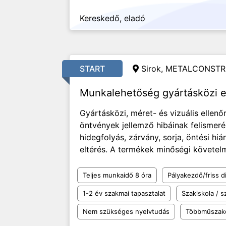
Kereskedő, eladó
START
Sirok, METALCONSTR
Munkalehetőség gyártásközi e
Gyártásközi, méret- és vizuális ellen
öntvények jellemző hibáinak felismeré
hidegfolyás, zárvány, sorja, öntési hi
eltérés. A termékek minőségi követelmé
Teljes munkaidő 8 óra
Pályakezdő/friss d
1-2 év szakmai tapasztalat
Szakiskola / 
Nem szükséges nyelvtudás
Többműszak