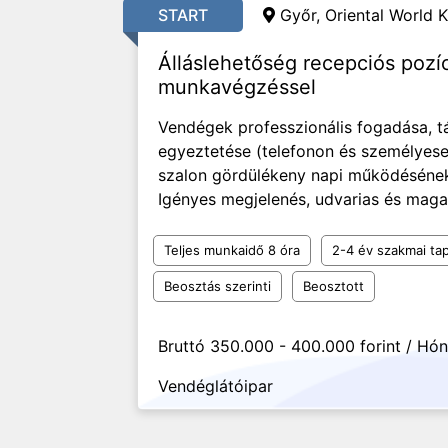
START
Győr, Oriental World K
Álláslehetőség recepciós pozí
munkavégzéssel
Vendégek professzionális fogadása, t
egyeztetése (telefonon és személyese
szalon gördülékeny napi működésének 
Igényes megjelenés, udvarias és maga
Teljes munkaidő 8 óra
2-4 év szakmai tap
Beosztás szerinti
Beosztott
Bruttó 350.000 - 400.000 forint / Hó
Vendéglátóipar