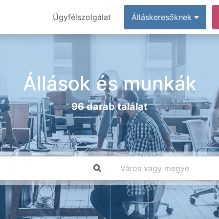
Ügyfélszolgálat
Álláskeresőknek
Állások és munkák
96 darab találat