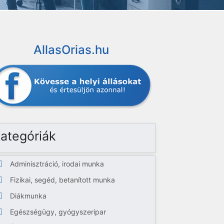
AllasOrias.hu
ategóriák
Adminisztráció, irodai munka
Fizikai, segéd, betanított munka
Diákmunka
Egészségügy, gyógyszeripar