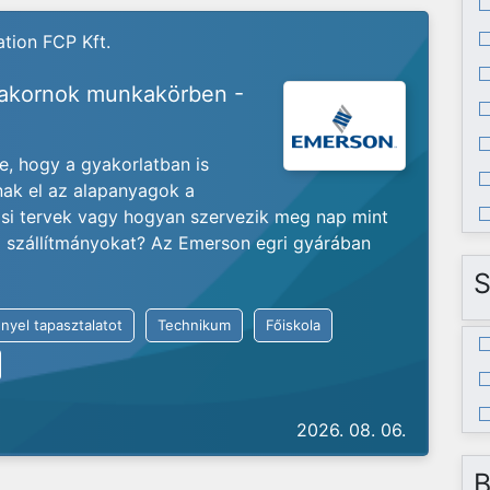
tion FCP Kft.
yakornok munkakörben -
je, hogy a gyakorlatban is
nak el az alapanyagok a
ási tervek vagy hogyan szervezik meg nap mint
ló szállítmányokat? Az Emerson egri gyárában
S
nyel tapasztalatot
Technikum
Főiskola
2026. 08. 06.
B