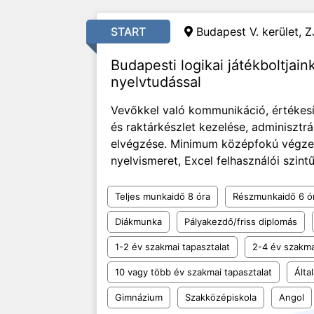
START
Budapest V. kerület, Z
Budapesti logikai játékboltjai
nyelvtudással
Vevőkkel való kommunikáció, értékesít
és raktárkészlet kezelése, adminisztrá
elvégzése. Minimum középfokú végzett
nyelvismeret, Excel felhasználói szintű 
Teljes munkaidő 8 óra
Részmunkaidő 6 ó
Diákmunka
Pályakezdő/friss diplomás
1-2 év szakmai tapasztalat
2-4 év szakma
10 vagy több év szakmai tapasztalat
Álta
Gimnázium
Szakközépiskola
Angol