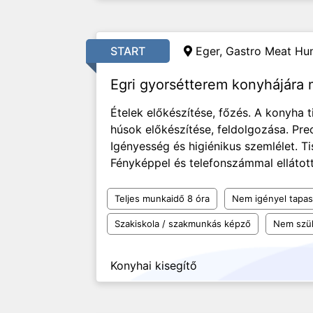
START
Eger, Gastro Meat Hun
Egri gyorsétterem konyhájára
Ételek előkészítése, főzés. A konyha t
húsok előkészítése, feldolgozása. Pr
Igényesség és higiénikus szemlélet. T
Fényképpel és telefonszámmal ellátott
Teljes munkaidő 8 óra
Nem igényel tapas
Szakiskola / szakmunkás képző
Nem szü
Konyhai kisegítő