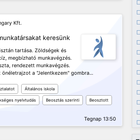
gary Kft.
 munkatársakat keresünk
isztán tartása. Zöldségek és
ecíz, megbízható munkavégzés.
iszta, rendezett munkavégzés.
 önéletrajzot a "Jelentkezem" gombra...
ztalatot
Általános iskola
kséges nyelvtudás
Beosztás szerinti
Beosztott
Tegnap 13:50