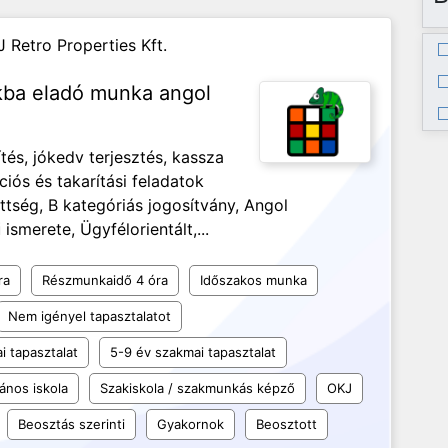
J Retro Properties Kft.
nkba eladó munka angol
és, jókedv terjesztés, kassza
ciós és takarítási feladatok
ség, B kategóriás jogosítvány, Angol
ismerete, Ügyfélorientált,...
ra
Részmunkaidő 4 óra
Időszakos munka
Nem igényel tapasztalatot
i tapasztalat
5-9 év szakmai tapasztalat
lános iskola
Szakiskola / szakmunkás képző
OKJ
Beosztás szerinti
Gyakornok
Beosztott