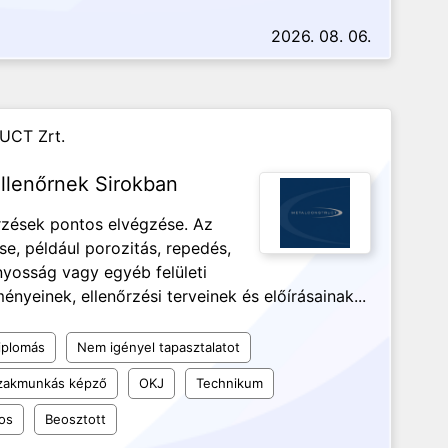
2026. 08. 06.
UCT Zrt.
llenőrnek Sirokban
őrzések pontos elvégzése. Az
se, például porozitás, repedés,
ányosság vagy egyéb felületi
nyeinek, ellenőrzési terveinek és előírásainak...
iplomás
Nem igényel tapasztalatot
szakmunkás képző
OKJ
Technikum
os
Beosztott