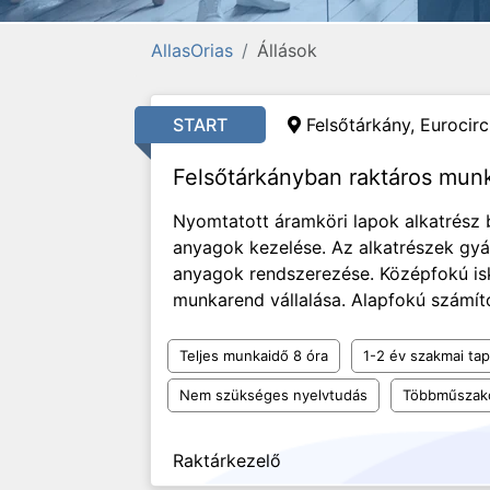
AllasOrias
Állások
START
Felsőtárkány, Eurocircu
Felsőtárkányban raktáros mun
Nyomtatott áramköri lapok alkatrész
anyagok kezelése. Az alkatrészek gyár
anyagok rendszerezése. Középfokú is
munkarend vállalása. Alapfokú számító
Teljes munkaidő 8 óra
1-2 év szakmai tap
Nem szükséges nyelvtudás
Többműszak
Raktárkezelő