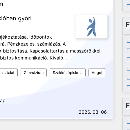
ft.
cióban győri
E
ájékoztatása. Időpontok
n). Pénzkezelés, számlázás. A
biztosítása. Kapcsolattartás a masszőrökkel.
biztos kommunikáció. Kiváló...
asztalat
Gimnázium
Szakközépiskola
Angol
nap
E
2026. 08. 06.