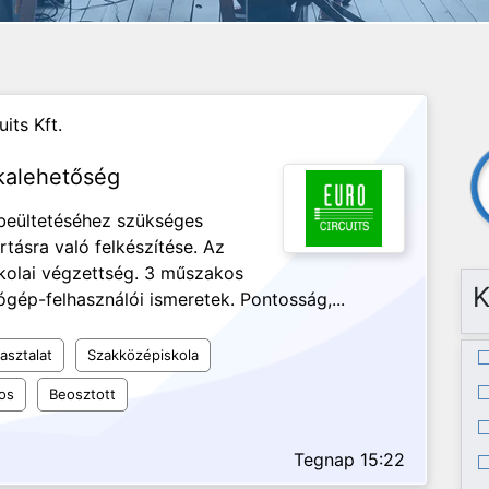
its Kft.
kalehetőség
 beültetéséhez szükséges
tásra való felkészítése. Az
kolai végzettség. 3 műszakos
K
gép-felhasználói ismeretek. Pontosság,...
asztalat
Szakközépiskola
os
Beosztott
Tegnap 15:22