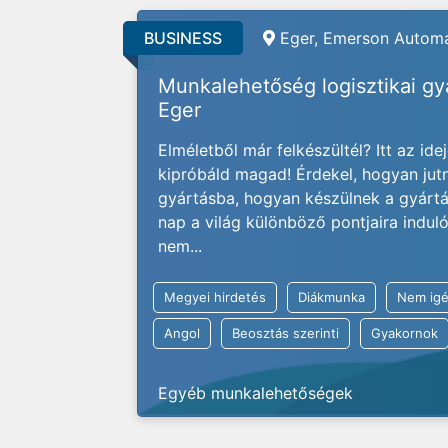
BUSINESS
Eger, Emerson Automa
Munkalehetőség logisztikai g
Eger
Elméletből már felkészültél? Itt az ide
kipróbáld magad! Érdekel, hogyan jut
gyártásba, hogyan készülnek a gyárt
nap a világ különböző pontjaira indu
nem...
Megyei hirdetés
Diákmunka
Nem igé
Angol
Beosztás szerinti
Gyakornok
Egyéb munkalehetőségek