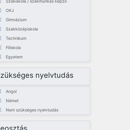
Szakiskola / szakmunkás képző
OKJ
Gimnázium
Szakközépiskola
Technikum
Főiskola
Egyetem
zükséges nyelvtudás
Angol
Német
Nem szükséges nyelvtudás
eosztás