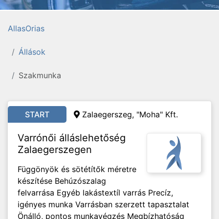
AllasOrias
Állások
Szakmunka
START
Zalaegerszeg, "Moha" Kft.
Varrónői álláslehetőség
Zalaegerszegen
Függönyök és sötétítők méretre
készítése Behúzószalag
felvarrása Egyéb lakástextíl varrás Precíz,
igényes munka Varrásban szerzett tapasztalat
Önálló, pontos munkavégzés Megbízhatóság