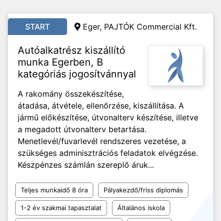
START
Eger, PAJTÓK Commercial Kft.
Autóalkatrész kiszállító
munka Egerben, B
kategóriás jogosítvánnyal
A rakomány összekészítése,
átadása, átvétele, ellenőrzése, kiszállítása. A
jármű előkészítése, útvonalterv készítése, illetve
a megadott útvonalterv betartása.
Menetlevél/fuvarlevél rendszeres vezetése, a
szükséges adminisztrációs feladatok elvégzése.
Készpénzes számlán szereplő áruk...
Teljes munkaidő 8 óra
Pályakezdő/friss diplomás
1-2 év szakmai tapasztalat
Általános iskola