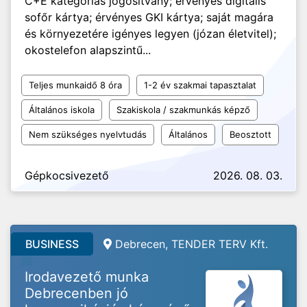
C+E kategóriás jogosítvány; érvényes digitális
sofőr kártya; érvényes GKI kártya; saját magára
és környezetére igényes legyen (józan életvitel);
okostelefon alapszintű...
Teljes munkaidő 8 óra
1-2 év szakmai tapasztalat
Általános iskola
Szakiskola / szakmunkás képző
Nem szükséges nyelvtudás
Általános
Beosztott
Gépkocsivezető
2026. 08. 03.
BUSINESS
Debrecen, TENDER TERV Kft.
Irodavezető munka
Debrecenben jó