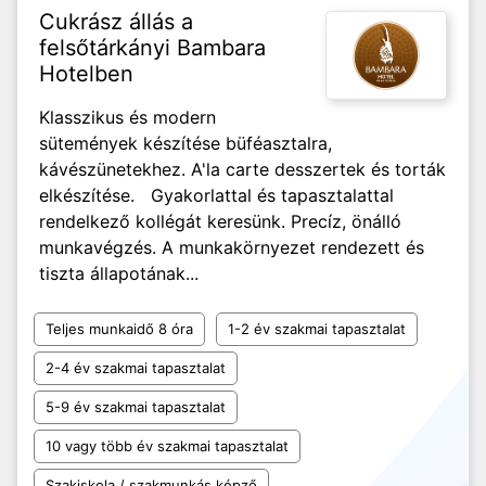
Cukrász állás a
felsőtárkányi Bambara
Hotelben
Klasszikus és modern
sütemények készítése büféasztalra,
kávészünetekhez. A'la carte desszertek és torták
elkészítése. Gyakorlattal és tapasztalattal
rendelkező kollégát keresünk. Precíz, önálló
munkavégzés. A munkakörnyezet rendezett és
tiszta állapotának...
Teljes munkaidő 8 óra
1-2 év szakmai tapasztalat
2-4 év szakmai tapasztalat
5-9 év szakmai tapasztalat
10 vagy több év szakmai tapasztalat
Szakiskola / szakmunkás képző