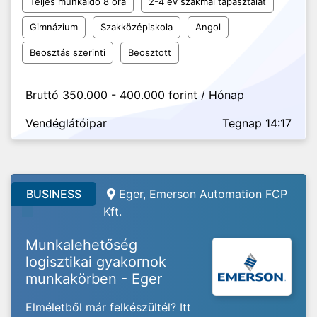
Teljes munkaidő 8 óra
2-4 év szakmai tapasztalat
Gimnázium
Szakközépiskola
Angol
Beosztás szerinti
Beosztott
Bruttó 350.000 - 400.000 forint / Hónap
Vendéglátóipar
Tegnap 14:17
BUSINESS
Eger, Emerson Automation FCP
Kft.
Munkalehetőség
logisztikai gyakornok
munkakörben - Eger
Elméletből már felkészültél? Itt