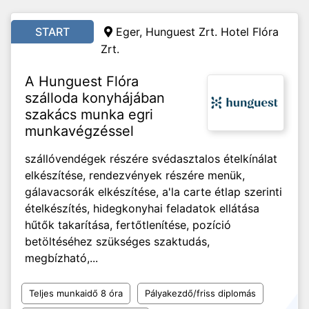
START
Eger, Hunguest Zrt. Hotel Flóra
Zrt.
A Hunguest Flóra
szálloda konyhájában
szakács munka egri
munkavégzéssel
szállóvendégek részére svédasztalos ételkínálat
elkészítése, rendezvények részére menük,
gálavacsorák elkészítése, a'la carte étlap szerinti
ételkészítés, hidegkonyhai feladatok ellátása
hűtők takarítása, fertőtlenítése, pozíció
betöltéséhez szükséges szaktudás,
megbízható,...
Teljes munkaidő 8 óra
Pályakezdő/friss diplomás