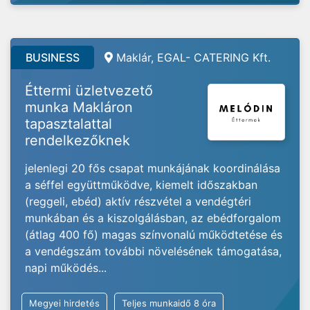
BUSINESS
Maklár, EGAL- CATERING Kft.
Éttermi üzletvezető
munka Makláron
tapasztalattal
rendelkezőknek
jelenlegi 20 fős csapat munkájának koordinálása
a séffel együttműködve, kiemelt időszakban
(reggeli, ebéd) aktív részvétel a vendégtéri
munkában és a kiszolgálásban, az ebédforgalom
(átlag 400 fő) magas színvonalú működtetése és
a vendégszám további növelésének támogatása,
napi működés...
Megyei hirdetés
Teljes munkaidő 8 óra