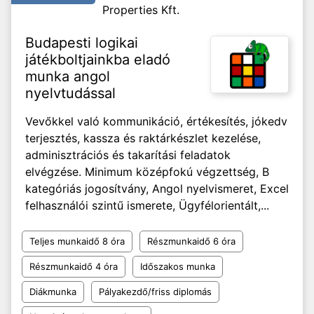
Properties Kft.
Budapesti logikai
játékboltjainkba eladó
munka angol
nyelvtudással
Vevőkkel való kommunikáció, értékesítés, jókedv
terjesztés, kassza és raktárkészlet kezelése,
adminisztrációs és takarítási feladatok
elvégzése. Minimum középfokú végzettség, B
kategóriás jogosítvány, Angol nyelvismeret, Excel
felhasználói szintű ismerete, Ügyfélorientált,...
Teljes munkaidő 8 óra
Részmunkaidő 6 óra
Részmunkaidő 4 óra
Időszakos munka
Diákmunka
Pályakezdő/friss diplomás