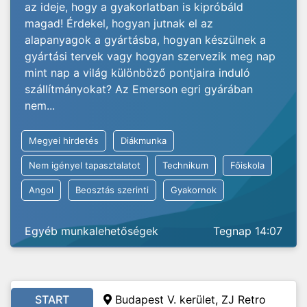
az ideje, hogy a gyakorlatban is kipróbáld
magad! Érdekel, hogyan jutnak el az
alapanyagok a gyártásba, hogyan készülnek a
gyártási tervek vagy hogyan szervezik meg nap
mint nap a világ különböző pontjaira induló
szállítmányokat? Az Emerson egri gyárában
nem...
Megyei hirdetés
Diákmunka
Nem igényel tapasztalatot
Technikum
Főiskola
Angol
Beosztás szerinti
Gyakornok
Egyéb munkalehetőségek
Tegnap 14:07
START
Budapest V. kerület, ZJ Retro