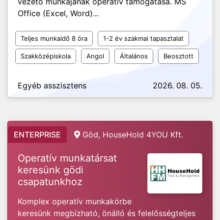
vezető munkájának operatív támogatása. MS
Office (Excel, Word)...
Teljes munkaidő 8 óra
1-2 év szakmai tapasztalat
Szakközépiskola
Angol
Általános
Beosztott
Egyéb asszisztens
2026. 08. 05.
ENTERPRISE
Göd, HouseHold 4YOU Kft.
Operatív munkatársat
keresünk gödi
csapatunkhoz
Komplex operatív munkakörbe
keresünk megbízható, önálló és felelősségteljes