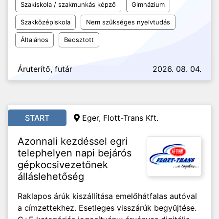
Szakiskola / szakmunkás képző
Gimnázium
Szakközépiskola
Nem szükséges nyelvtudás
Általános
Beosztott
Áruterítő, futár
2026. 08. 04.
START
Eger, Flott-Trans Kft.
Azonnali kezdéssel egri
telephelyen napi bejárós
gépkocsivezetőnek
álláslehetőség
Raklapos árúk kiszállítása emelőhátfalas autóval
a címzettekhez. Esetleges visszárúk begyűjtése.