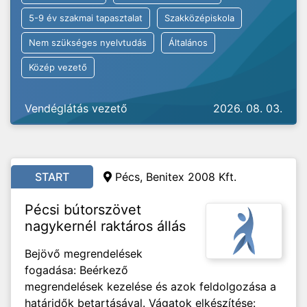
5-9 év szakmai tapasztalat
Szakközépiskola
Nem szükséges nyelvtudás
Általános
Közép vezető
Vendéglátás vezető
2026. 08. 03.
START
Pécs, Benitex 2008 Kft.
Pécsi bútorszövet
nagykernél raktáros állás
Bejövő megrendelések
fogadása: Beérkező
megrendelések kezelése és azok feldolgozása a
határidők betartásával. Vágatok elkészítése: