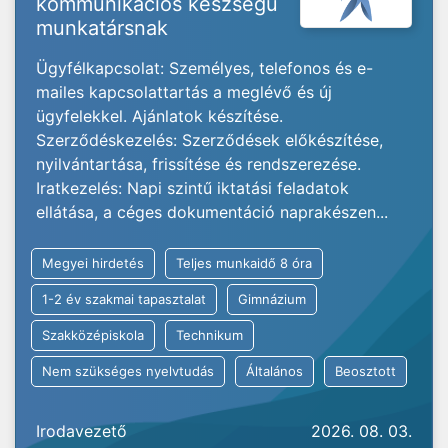
kommunikációs készségű
munkatársnak
Ügyfélkapcsolat: Személyes, telefonos és e-
mailes kapcsolattartás a meglévő és új
ügyfelekkel. Ajánlatok készítése.
Szerződéskezelés: Szerződések előkészítése,
nyilvántartása, frissítése és rendszerezése.
Iratkezelés: Napi szintű iktatási feladatok
ellátása, a céges dokumentáció naprakészen...
Megyei hirdetés
Teljes munkaidő 8 óra
1-2 év szakmai tapasztalat
Gimnázium
Szakközépiskola
Technikum
Nem szükséges nyelvtudás
Általános
Beosztott
Irodavezető
2026. 08. 03.