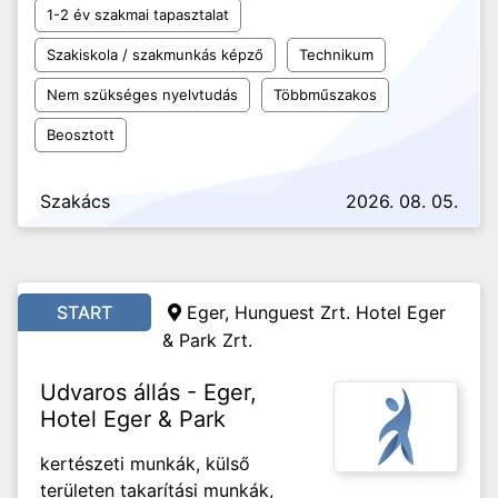
1-2 év szakmai tapasztalat
Szakiskola / szakmunkás képző
Technikum
Nem szükséges nyelvtudás
Többműszakos
Beosztott
Szakács
2026. 08. 05.
START
Eger, Hunguest Zrt. Hotel Eger
& Park Zrt.
Udvaros állás - Eger,
Hotel Eger & Park
kertészeti munkák, külső
területen takarítási munkák,