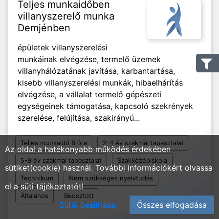
Teljes munkaidőben
villanyszerelő munka
Demjénben
épületek villanyszerelési
munkáinak elvégzése, termelő üzemek
villanyhálózatának javítása, karbantartása,
kisebb villanyszerelési munkák, hibaelhárítás
elvégzése, a vállalat termelő gépészeti
egységeinek támogatása, kapcsoló szekrények
szerelése, felújítása, szakirányú...
Teljes munkaidő 8 óra
2-4 év szakmai tapasztalat
Az oldal a hatékonyabb működés érdekében
5-9 év szakmai tapasztalat
Szakközépiskola
sütiket(cookie) használ. További információkért olvassa
Technikum
Nem szükséges nyelvtudás
el a
süti tájékoztatót!
Általános
Beosztott
Sütik beállítása
Összes elfogadása