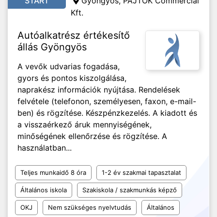
START
Gyöngyös, PAJTÓK Commercial
Kft.
Autóalkatrész értékesítő
állás Gyöngyös
A vevők udvarias fogadása,
gyors és pontos kiszolgálása,
naprakész információk nyújtása. Rendelések
felvétele (telefonon, személyesen, faxon, e-mail-
ben) és rögzítése. Készpénzkezelés. A kiadott és
a visszaérkező áruk mennyiségének,
minőségének ellenőrzése és rögzítése. A
használatban...
Teljes munkaidő 8 óra
1-2 év szakmai tapasztalat
Általános iskola
Szakiskola / szakmunkás képző
OKJ
Nem szükséges nyelvtudás
Általános