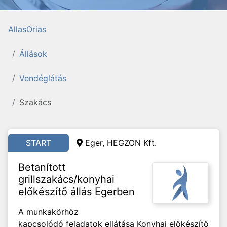
AllasOrias
Állások
Vendéglátás
Szakács
START
Eger, HEGZON Kft.
Betanított
grillszakács/konyhai
előkészítő állás Egerben
A munkakörhöz
kapcsolódó feladatok ellátása Konyhai előkészítő