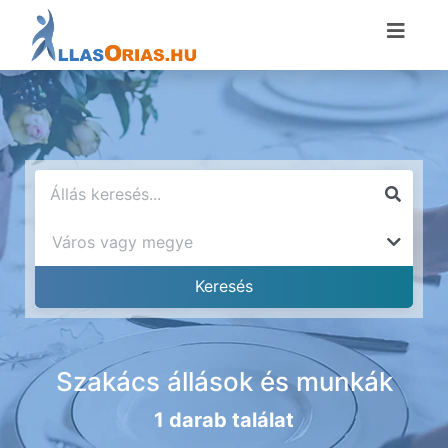
Szakács állások és munkák
1 darab találat