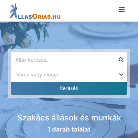
Szakács állások és munkák
1 darab találat