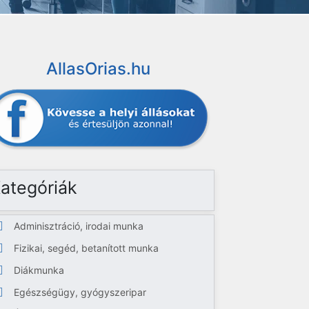
AllasOrias.hu
ategóriák
Adminisztráció, irodai munka
Fizikai, segéd, betanított munka
Diákmunka
Egészségügy, gyógyszeripar