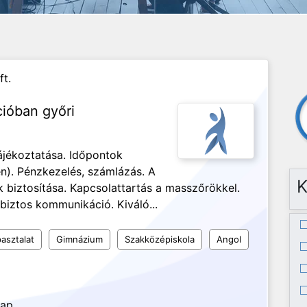
ft.
cióban győri
ájékoztatása. Időpontok
n). Pénzkezelés, számlázás. A
K
biztosítása. Kapcsolattartás a masszőrökkel.
biztos kommunikáció. Kiváló...
asztalat
Gimnázium
Szakközépiskola
Angol
nap