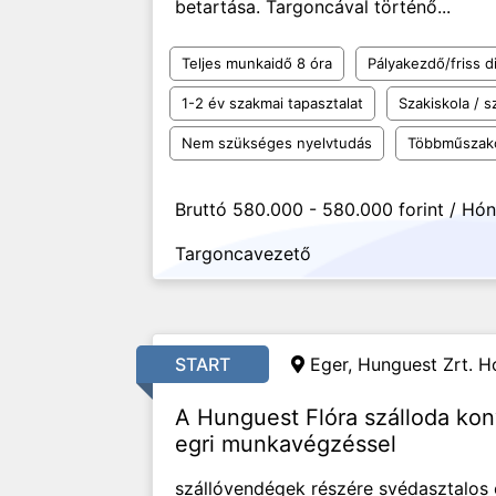
betartása. Targoncával történő...
Teljes munkaidő 8 óra
Pályakezdő/friss d
1-2 év szakmai tapasztalat
Szakiskola / 
Nem szükséges nyelvtudás
Többműszak
Bruttó 580.000 - 580.000 forint / Hó
Targoncavezető
START
Eger, Hunguest Zrt. Ho
A Hunguest Flóra szálloda ko
egri munkavégzéssel
szállóvendégek részére svédasztalos é