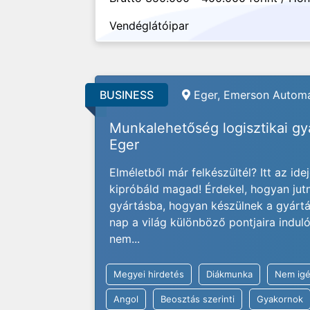
Vendéglátóipar
BUSINESS
Eger, Emerson Automa
Munkalehetőség logisztikai g
Eger
Elméletből már felkészültél? Itt az ide
kipróbáld magad! Érdekel, hogyan jut
gyártásba, hogyan készülnek a gyárt
nap a világ különböző pontjaira indu
nem...
Megyei hirdetés
Diákmunka
Nem igé
Angol
Beosztás szerinti
Gyakornok