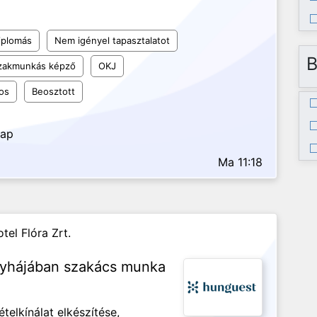
iplomás
Nem igényel tapasztalatot
B
szakmunkás képző
OKJ
os
Beosztott
nap
Ma 11:18
tel Flóra Zrt.
nyhájában szakács munka
telkínálat elkészítése,