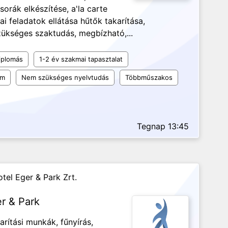
rák elkészítése, a'la carte
ai feladatok ellátása hűtők takarítása,
szükséges szaktudás, megbízható,...
iplomás
1-2 év szakmai tapasztalat
um
Nem szükséges nyelvtudás
Többműszakos
Tegnap 13:45
tel Eger & Park Zrt.
er & Park
arítási munkák, fűnyírás,