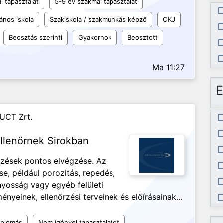
i tapasztalat
5-9 év szakmai tapasztalat
lános iskola
Szakiskola / szakmunkás képző
OKJ
Beosztás szerinti
Gyakornok
Beosztott
Ma 11:27
E
UCT Zrt.
llenőrnek Sirokban
őrzések pontos elvégzése. Az
se, például porozitás, repedés,
ányosság vagy egyéb felületi
nyeinek, ellenőrzési terveinek és előírásainak...
iplomás
Nem igényel tapasztalatot