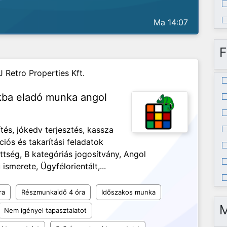
Ma 14:07
F
J Retro Properties Kft.
nkba eladó munka angol
és, jókedv terjesztés, kassza
ciós és takarítási feladatok
ség, B kategóriás jogosítvány, Angol
ismerete, Ügyfélorientált,...
ra
Részmunkaidő 4 óra
Időszakos munka
Nem igényel tapasztalatot