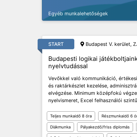
Egyéb munkalehetőségek
START
Budapest V. kerület, Z
Budapesti logikai játékboltjai
nyelvtudással
Vevőkkel való kommunikáció, értékesít
és raktárkészlet kezelése, adminisztrá
elvégzése. Minimum középfokú végzett
nyelvismeret, Excel felhasználói szintű 
Teljes munkaidő 8 óra
Részmunkaidő 6 ó
Diákmunka
Pályakezdő/friss diplomás