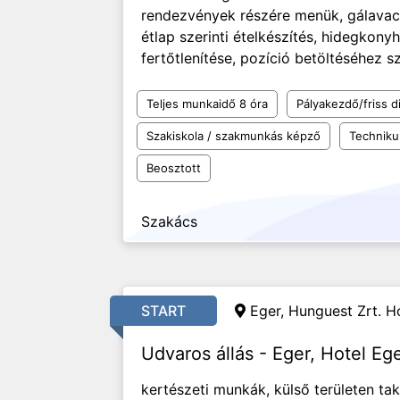
rendezvények részére menük, gálavacso
étlap szerinti ételkészítés, hidegkonyh
fertőtlenítése, pozíció betöltéséhez 
Teljes munkaidő 8 óra
Pályakezdő/friss d
Szakiskola / szakmunkás képző
Technik
Beosztott
Szakács
START
Eger, Hunguest Zrt. Ho
Udvaros állás - Eger, Hotel Eg
kertészeti munkák, külső területen tak