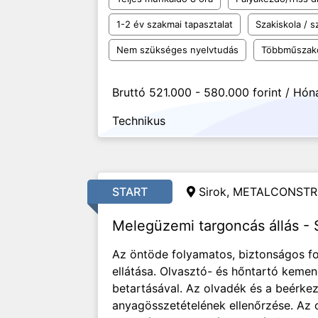
1-2 év szakmai tapasztalat
Szakiskola / 
Nem szükséges nyelvtudás
Többműszak
Bruttó 521.000 - 580.000 forint / Hón
Technikus
START
Sirok, METALCONSTR
Melegüzemi targoncás állás - 
Az öntöde folyamatos, biztonságos f
ellátása. Olvasztó- és hőntartó keme
betartásával. Az olvadék és a beérk
anyagösszetételének ellenőrzése. Az o