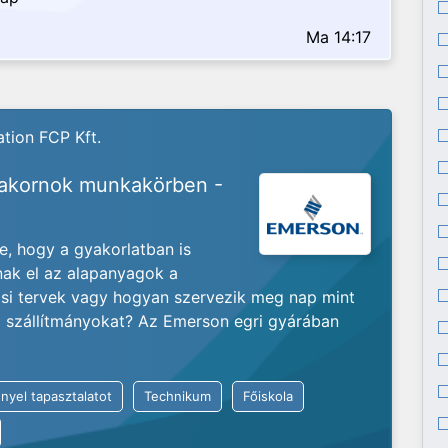
Ma 14:17
tion FCP Kft.
yakornok munkakörben -
je, hogy a gyakorlatban is
nak el az alapanyagok a
ási tervek vagy hogyan szervezik meg nap mint
ló szállítmányokat? Az Emerson egri gyárában
nyel tapasztalatot
Technikum
Főiskola