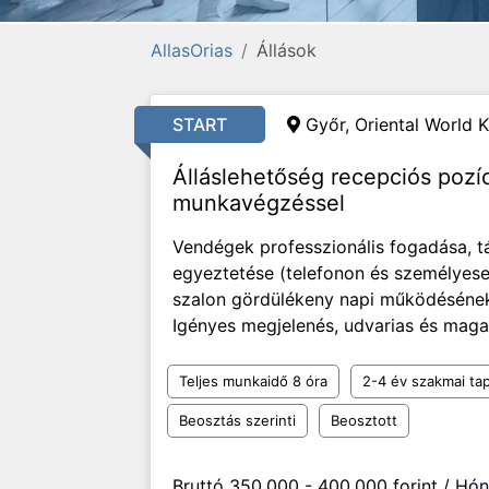
AllasOrias
Állások
START
Győr, Oriental World K
Álláslehetőség recepciós pozí
munkavégzéssel
Vendégek professzionális fogadása, t
egyeztetése (telefonon és személyese
szalon gördülékeny napi működésének 
Igényes megjelenés, udvarias és maga
Teljes munkaidő 8 óra
2-4 év szakmai tap
Beosztás szerinti
Beosztott
Bruttó 350.000 - 400.000 forint / Hó