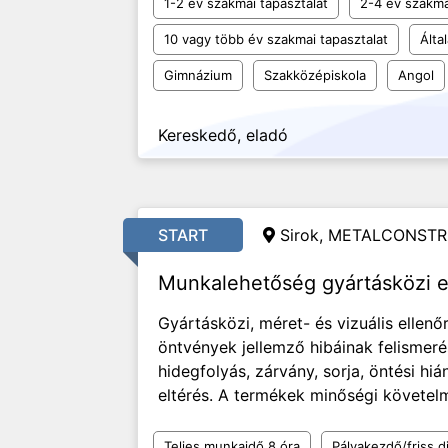
1-2 év szakmai tapasztalat
2-4 év szakma
10 vagy több év szakmai tapasztalat
Álta
Gimnázium
Szakközépiskola
Angol
Kereskedő, eladó
START
Sirok, METALCONSTR
Munkalehetőség gyártásközi e
Gyártásközi, méret- és vizuális ellen
öntvények jellemző hibáinak felismeré
hidegfolyás, zárvány, sorja, öntési hi
eltérés. A termékek minőségi követelmé
Teljes munkaidő 8 óra
Pályakezdő/friss d