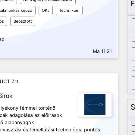
E
szakmunkás képző
OKJ
Technikum
os
Beosztott
ap
Ma 11:21
UCT Zrt.
Sirok
S
olyékony fémmel történő
ncék adagolása az előírások
ező alapanyagok
lvasztási és fémellátási technológia pontos