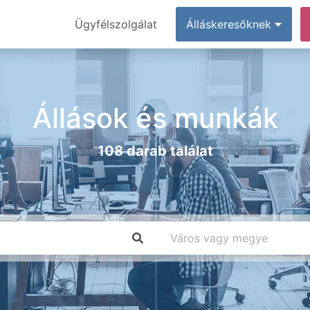
Ügyfélszolgálat
Álláskeresőknek
Állások és munkák
108 darab találat