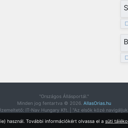
S
B
"Országos Állásportál."
Minden jog fentartva © 2026.
AllasOrias.hu
zemeltető: IT-Nav Hungary Kft. | "Az elsők közé navigáljuk
e) használ. További információkért olvassa el a
süti tájéko