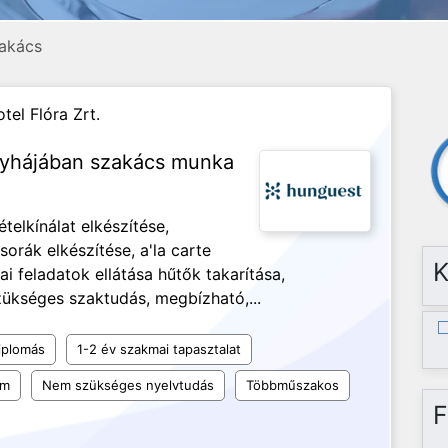
akács
tel Flóra Zrt.
nyhájában szakács munka
telkínálat elkészítése,
rák elkészítése, a'la carte
K
ai feladatok ellátása hűtők takarítása,
szükséges szaktudás, megbízható,...
iplomás
1-2 év szakmai tapasztalat
um
Nem szükséges nyelvtudás
Többműszakos
F