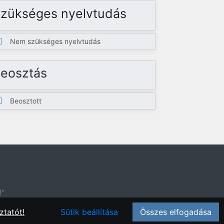
zükséges nyelvtudás
Nem szükséges nyelvtudás
eosztás
Beosztott
!"
ztatót!
Sütik beállítása
Összes elfogadása