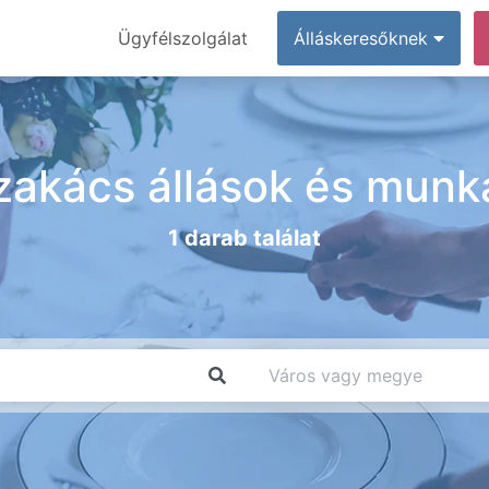
Ügyfélszolgálat
Álláskeresőknek
zakács állások és munk
1 darab találat