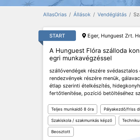
AllasOrias
Állások
Vendéglátás
Sz
START
Eger, Hunguest Zrt. Ho
A Hunguest Flóra szálloda ko
egri munkavégzéssel
szállóvendégek részére svédasztalos é
rendezvények részére menük, gálavacso
étlap szerinti ételkészítés, hidegkonyh
fertőtlenítése, pozíció betöltéséhez 
Teljes munkaidő 8 óra
Pályakezdő/friss d
Szakiskola / szakmunkás képző
Technik
Beosztott