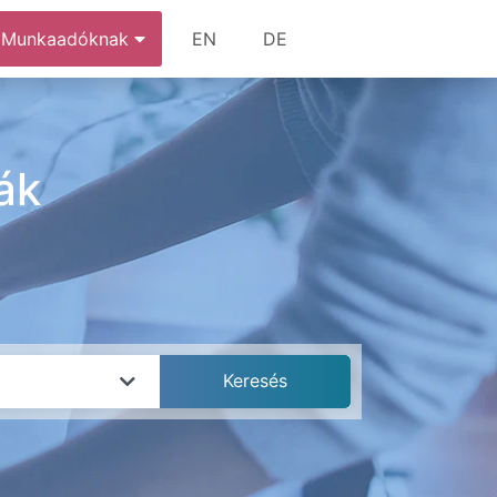
Munkaadóknak
EN
DE
ák