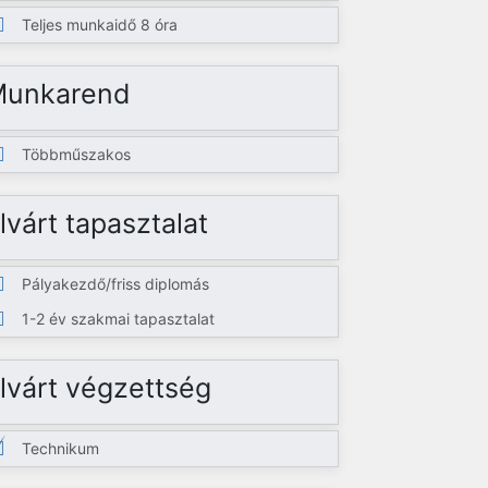
Teljes munkaidő 8 óra
Munkarend
Többműszakos
lvárt tapasztalat
Pályakezdő/friss diplomás
1-2 év szakmai tapasztalat
lvárt végzettség
Technikum