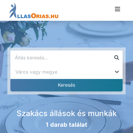
Szakács állások és munkák
1 darab találat