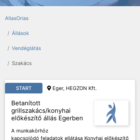
AllasOrias
Állások
Vendéglátás
Szakács
START
Eger, HEGZON Kft.
Betanított
grillszakács/konyhai
előkészítő állás Egerben
A munkakörhöz
kapcsolódó feladatok ellátása Konyhai előkészítő