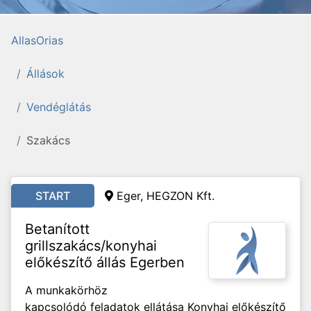
AllasOrias
Állások
Vendéglátás
Szakács
START
Eger, HEGZON Kft.
Betanított
grillszakács/konyhai
előkészítő állás Egerben
A munkakörhöz
kapcsolódó feladatok ellátása Konyhai előkészítő