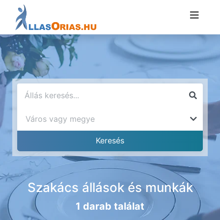
Szakács állások és munkák
1 darab találat