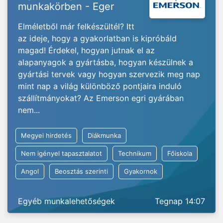
munkakörben - Eger
Elméletből már felkészültél? Itt
az ideje, hogy a gyakorlatban is kipróbáld
magad! Érdekel, hogyan jutnak el az
alapanyagok a gyártásba, hogyan készülnek a
gyártási tervek vagy hogyan szervezik meg nap
mint nap a világ különböző pontjaira induló
szállítmányokat? Az Emerson egri gyárában
nem...
Megyei hirdetés
Diákmunka
Nem igényel tapasztalatot
Technikum
Főiskola
Angol
Beosztás szerinti
Gyakornok
Egyéb munkalehetőségek
Tegnap 14:07