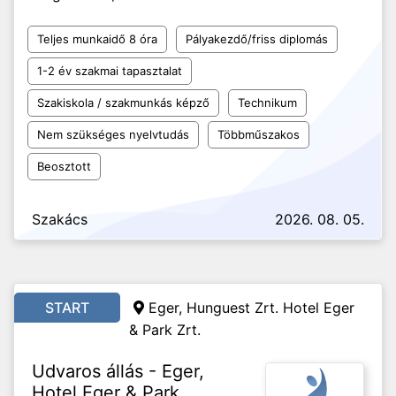
Teljes munkaidő 8 óra
Pályakezdő/friss diplomás
1-2 év szakmai tapasztalat
Szakiskola / szakmunkás képző
Technikum
Nem szükséges nyelvtudás
Többműszakos
Beosztott
Szakács
2026. 08. 05.
START
Eger, Hunguest Zrt. Hotel Eger
& Park Zrt.
Udvaros állás - Eger,
Hotel Eger & Park