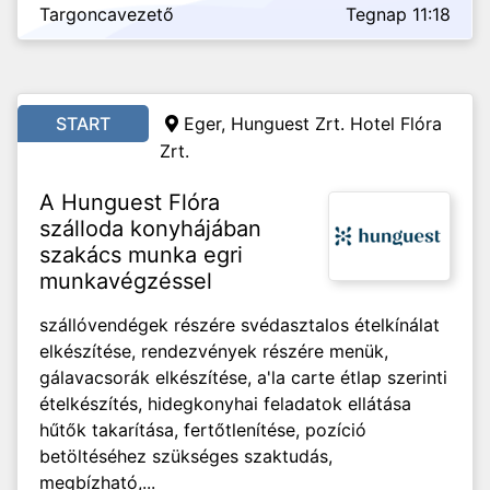
Targoncavezető
Tegnap 11:18
START
Eger, Hunguest Zrt. Hotel Flóra
Zrt.
A Hunguest Flóra
szálloda konyhájában
szakács munka egri
munkavégzéssel
szállóvendégek részére svédasztalos ételkínálat
elkészítése, rendezvények részére menük,
gálavacsorák elkészítése, a'la carte étlap szerinti
ételkészítés, hidegkonyhai feladatok ellátása
hűtők takarítása, fertőtlenítése, pozíció
betöltéséhez szükséges szaktudás,
megbízható,...