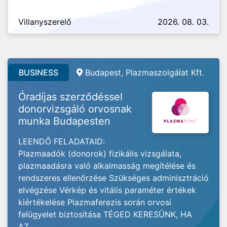
Villanyszerelő
2026. 08. 03.
BUSINESS
Budapest, Plazmaszolgálat Kft.
Óradíjas szerződéssel
donorvizsgáló orvosnak
munka Budapesten
LEENDŐ FELADATAID:
Plazmaadók (donorok) fizikális vizsgálata,
plazmaadásra való alkalmasság megítélése és
rendszeres ellenőrzése Szükséges adminisztráció
elvégzése Vérkép és vitális paraméter értékek
kiértékelése Plazmaferezis során orvosi
felügyelet biztosítása TÉGED KERESÜNK, HA
AZ...