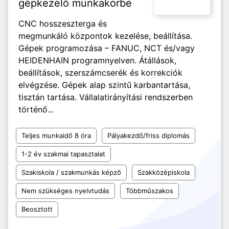
gépkezelő munkakörbe
CNC hosszeszterga és
megmunkáló központok kezelése, beállítása.
Gépek programozása – FANUC, NCT és/vagy
HEIDENHAIN programnyelven. Átállások,
beállítások, szerszámcserék és korrekciók
elvégzése. Gépek alap szintű karbantartása,
tisztán tartása. Vállalatirányítási rendszerben
történő...
Teljes munkaidő 8 óra
Pályakezdő/friss diplomás
1-2 év szakmai tapasztalat
Szakiskola / szakmunkás képző
Szakközépiskola
Nem szükséges nyelvtudás
Többműszakos
Beosztott