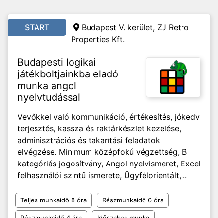
START
Budapest V. kerület, ZJ Retro
Properties Kft.
Budapesti logikai
játékboltjainkba eladó
munka angol
nyelvtudással
Vevőkkel való kommunikáció, értékesítés, jókedv
terjesztés, kassza és raktárkészlet kezelése,
adminisztrációs és takarítási feladatok
elvégzése. Minimum középfokú végzettség, B
kategóriás jogosítvány, Angol nyelvismeret, Excel
felhasználói szintű ismerete, Ügyfélorientált,...
Teljes munkaidő 8 óra
Részmunkaidő 6 óra
Részmunkaidő 4 óra
Időszakos munka