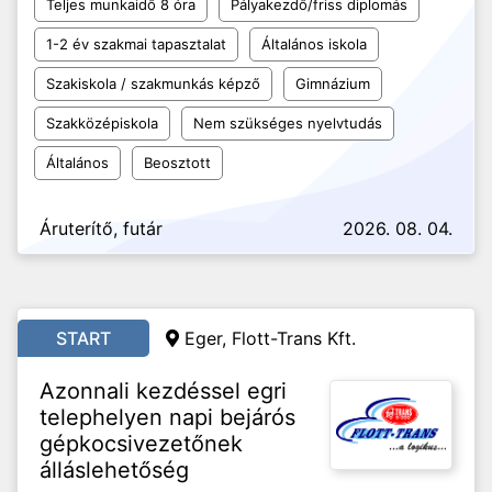
Teljes munkaidő 8 óra
Pályakezdő/friss diplomás
1-2 év szakmai tapasztalat
Általános iskola
Szakiskola / szakmunkás képző
Gimnázium
Szakközépiskola
Nem szükséges nyelvtudás
Általános
Beosztott
Áruterítő, futár
2026. 08. 04.
START
Eger, Flott-Trans Kft.
Azonnali kezdéssel egri
telephelyen napi bejárós
gépkocsivezetőnek
álláslehetőség