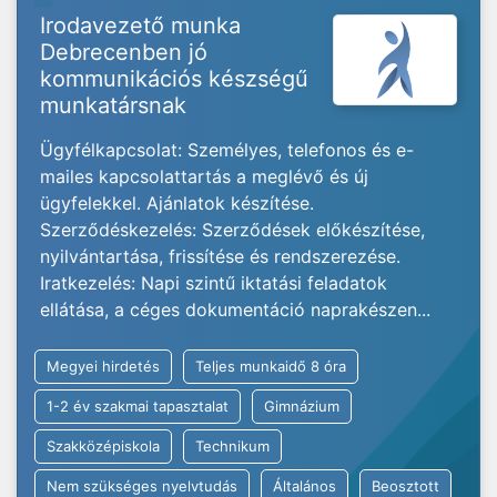
Irodavezető munka
Debrecenben jó
kommunikációs készségű
munkatársnak
Ügyfélkapcsolat: Személyes, telefonos és e-
mailes kapcsolattartás a meglévő és új
ügyfelekkel. Ajánlatok készítése.
Szerződéskezelés: Szerződések előkészítése,
nyilvántartása, frissítése és rendszerezése.
Iratkezelés: Napi szintű iktatási feladatok
ellátása, a céges dokumentáció naprakészen...
Megyei hirdetés
Teljes munkaidő 8 óra
1-2 év szakmai tapasztalat
Gimnázium
Szakközépiskola
Technikum
Nem szükséges nyelvtudás
Általános
Beosztott