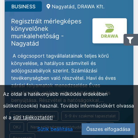
BUSINESS
Nagyatád, DRAWA Kft.
Regisztrált mérlegképes
könyvelőnek
munkalehetőság -
Nagyatád
A cégcsoport tagvállalatainak teljes körű
könyvelése, a hatályos számviteli és
adójogszabályok szerint. Számlázási
tevékenységben való részvétel. Havi és éves
zárási folyamatok menedzselése Éves
beszámolók, adóbevallások elkészítése és
Az oldal a hatékonyabb működés érdekében
benyújtása. Részvétel a hatóságokkal,...
sütiket(cookie) használ. További információkért olvassa
Teljes munkaidő 8 óra
5-9 év szakmai tapasztalat
el a
süti tájékoztatót!
OKJ
Nem szükséges nyelvtudás
Általános
Sütik beállítása
Összes elfogadása