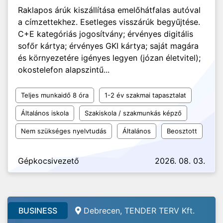
Raklapos árúk kiszállítása emelőhátfalas autóval
a címzettekhez. Esetleges visszárúk begyűjtése.
C+E kategóriás jogosítvány; érvényes digitális
sofőr kártya; érvényes GKI kártya; saját magára
és környezetére igényes legyen (józan életvitel);
okostelefon alapszintű...
Teljes munkaidő 8 óra
1-2 év szakmai tapasztalat
Általános iskola
Szakiskola / szakmunkás képző
Nem szükséges nyelvtudás
Általános
Beosztott
Gépkocsivezető
2026. 08. 03.
BUSINESS
Debrecen, TENDER TERV Kft.