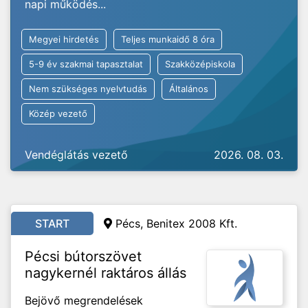
napi működés...
Megyei hirdetés
Teljes munkaidő 8 óra
5-9 év szakmai tapasztalat
Szakközépiskola
Nem szükséges nyelvtudás
Általános
Közép vezető
Vendéglátás vezető
2026. 08. 03.
START
Pécs, Benitex 2008 Kft.
Pécsi bútorszövet
nagykernél raktáros állás
Bejövő megrendelések