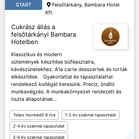
START
Felsőtárkány, Bambara Hotel
Kft.
Cukrász állás a
felsőtárkányi Bambara
Hotelben
Klasszikus és modern
sütemények készítése büféasztalra,
kávészünetekhez. A'la carte desszertek és torták
elkészítése. Gyakorlattal és tapasztalattal
rendelkező kollégát keresünk. Precíz, önálló
munkavégzés. A munkakörnyezet rendezett és
tiszta állapotának...
Teljes munkaidő 8 óra
1-2 év szakmai tapasztalat
2-4 év szakmai tapasztalat
5-9 év szakmai tapasztalat