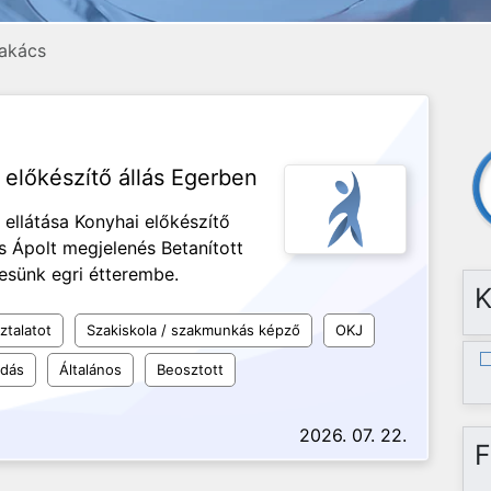
akács
i előkészítő állás Egerben
ellátása Konyhai előkészítő
s Ápolt megjelenés Betanított
resünk egri étterembe.
K
ztalatot
Szakiskola / szakmunkás képző
OKJ
udás
Általános
Beosztott
2026. 07. 22.
F