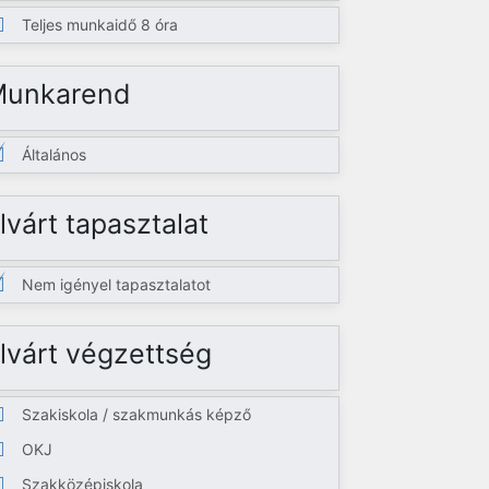
Teljes munkaidő 8 óra
Munkarend
Általános
lvárt tapasztalat
Nem igényel tapasztalatot
lvárt végzettség
Szakiskola / szakmunkás képző
OKJ
Szakközépiskola