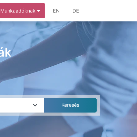
Munkaadóknak
EN
DE
ák