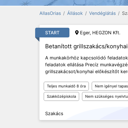
AllasOrias
Állások
Vendéglátás
Sz
START
Eger, HEGZON Kft.
Betanított grillszakács/konyha
A munkakörhöz kapcsolódó feladatok 
feladatok ellátása Precíz munkavégzé
grillszakácsot/konyhai előkészítőt ke
Teljes munkaidő 8 óra
Nem igényel tapas
Szakközépiskola
Nem szükséges nyelvt
Szakács