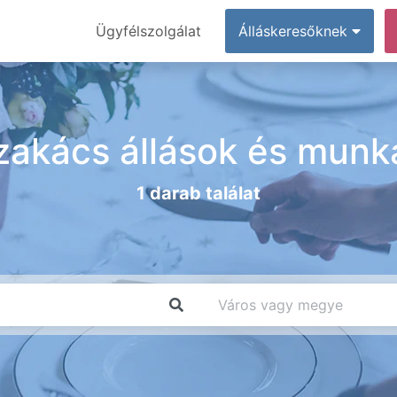
Ügyfélszolgálat
Álláskeresőknek
zakács állások és munk
1 darab találat