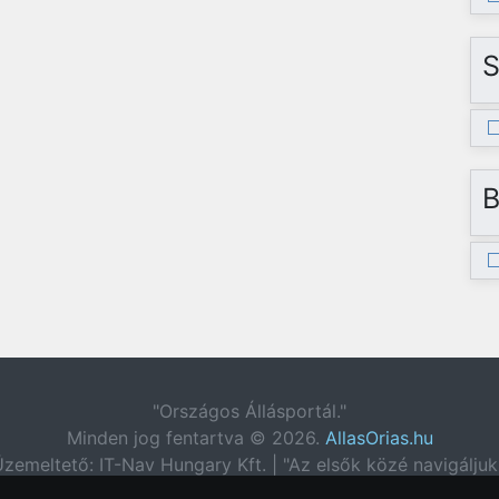
S
B
"Országos Állásportál."
Minden jog fentartva © 2026.
AllasOrias.hu
zemeltető: IT-Nav Hungary Kft. | "Az elsők közé navigáljuk