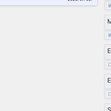
E
E
S