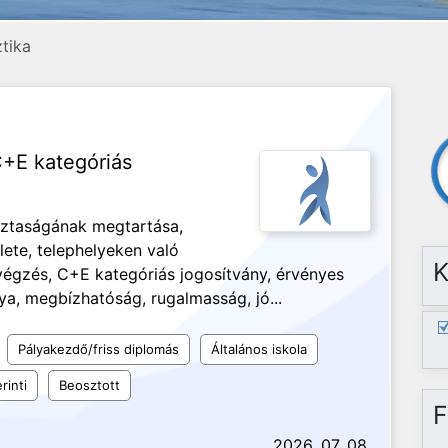
ztika
+E kategóriás
isztaságának megtartása,
ete, telephelyeken való
K
végzés, C+E kategóriás jogosítvány, érvényes
tya, megbízhatóság, rugalmasság, jó...
Pályakezdő/friss diplomás
Általános iskola
rinti
Beosztott
F
2026. 07. 08.