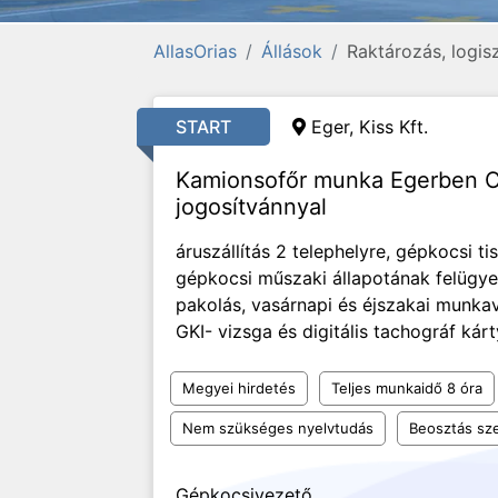
AllasOrias
Állások
Raktározás, logis
START
Eger, Kiss Kft.
Kamionsofőr munka Egerben C
jogosítvánnyal
áruszállítás 2 telephelyre, gépkocsi t
gépkocsi műszaki állapotának felügyel
pakolás, vasárnapi és éjszakai munka
GKI- vizsga és digitális tachográf kár
Megyei hirdetés
Teljes munkaidő 8 óra
Nem szükséges nyelvtudás
Beosztás sze
Gépkocsivezető