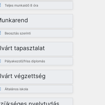
Teljes munkaidő 8 óra
Munkarend
Beosztás szerinti
lvárt tapasztalat
Pályakezdő/friss diplomás
lvárt végzettség
Általános iskola
zükséges nyelvtudás