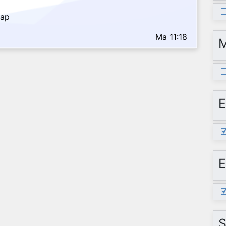
nap
Ma 11:18
E
E
S