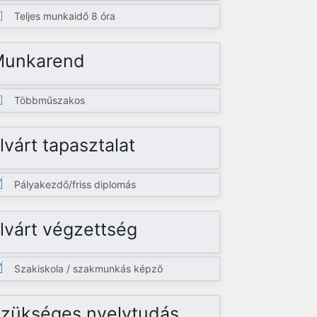
Teljes munkaidő 8 óra
Munkarend
Többműszakos
lvárt tapasztalat
Pályakezdő/friss diplomás
lvárt végzettség
Szakiskola / szakmunkás képző
zükséges nyelvtudás