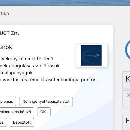
ztika
UCT Zrt.
Sirok
olyékony fémmel történő
ncék adagolása az előírások
ező alapanyagok
K
lvasztási és fémellátási technológia pontos
iplomás
Nem igényel tapasztalatot
szakmunkás képző
OKJ
F
os
Beosztott