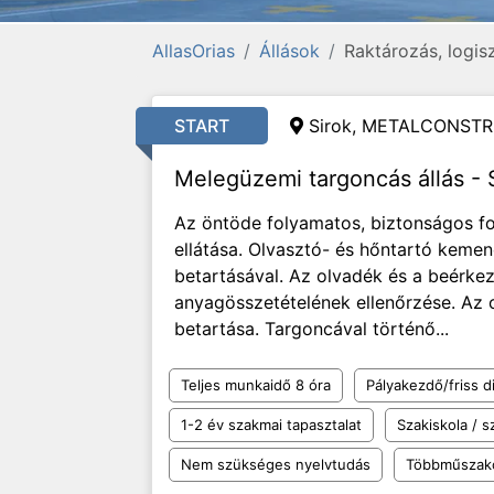
AllasOrias
Állások
Raktározás, logis
START
Sirok, METALCONSTR
Melegüzemi targoncás állás - 
Az öntöde folyamatos, biztonságos f
ellátása. Olvasztó- és hőntartó keme
betartásával. Az olvadék és a beérk
anyagösszetételének ellenőrzése. Az o
betartása. Targoncával történő...
Teljes munkaidő 8 óra
Pályakezdő/friss d
1-2 év szakmai tapasztalat
Szakiskola / 
Nem szükséges nyelvtudás
Többműszak