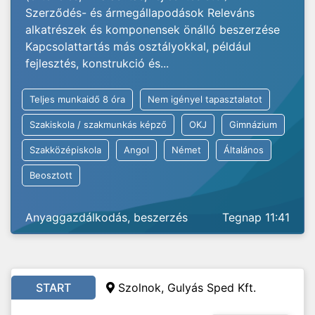
Szerződés- és ármegállapodások Releváns
alkatrészek és komponensek önálló beszerzése
Kapcsolattartás más osztályokkal, például
fejlesztés, konstrukció és...
Teljes munkaidő 8 óra
Nem igényel tapasztalatot
Szakiskola / szakmunkás képző
OKJ
Gimnázium
Szakközépiskola
Angol
Német
Általános
Beosztott
Anyaggazdálkodás, beszerzés
Tegnap 11:41
START
Szolnok, Gulyás Sped Kft.