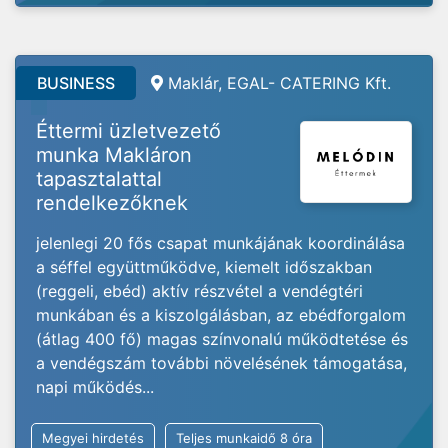
BUSINESS
Maklár, EGAL- CATERING Kft.
Éttermi üzletvezető
munka Makláron
tapasztalattal
rendelkezőknek
jelenlegi 20 fős csapat munkájának koordinálása
a séffel együttműködve, kiemelt időszakban
(reggeli, ebéd) aktív részvétel a vendégtéri
munkában és a kiszolgálásban, az ebédforgalom
(átlag 400 fő) magas színvonalú működtetése és
a vendégszám további növelésének támogatása,
napi működés...
Megyei hirdetés
Teljes munkaidő 8 óra