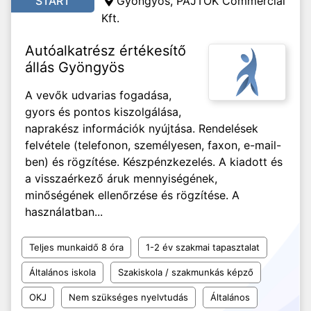
START
Gyöngyös, PAJTÓK Commercial
Kft.
Autóalkatrész értékesítő
állás Gyöngyös
A vevők udvarias fogadása,
gyors és pontos kiszolgálása,
naprakész információk nyújtása. Rendelések
felvétele (telefonon, személyesen, faxon, e-mail-
ben) és rögzítése. Készpénzkezelés. A kiadott és
a visszaérkező áruk mennyiségének,
minőségének ellenőrzése és rögzítése. A
használatban...
Teljes munkaidő 8 óra
1-2 év szakmai tapasztalat
Általános iskola
Szakiskola / szakmunkás képző
OKJ
Nem szükséges nyelvtudás
Általános