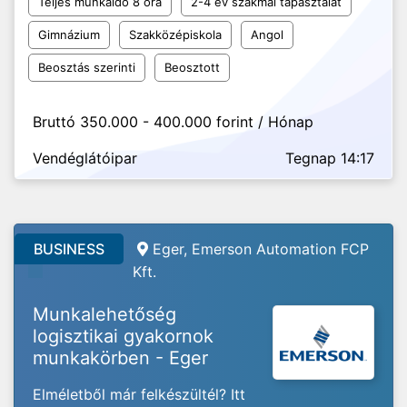
Teljes munkaidő 8 óra
2-4 év szakmai tapasztalat
Gimnázium
Szakközépiskola
Angol
Beosztás szerinti
Beosztott
Bruttó 350.000 - 400.000 forint / Hónap
Vendéglátóipar
Tegnap 14:17
BUSINESS
Eger, Emerson Automation FCP
Kft.
Munkalehetőség
logisztikai gyakornok
munkakörben - Eger
Elméletből már felkészültél? Itt