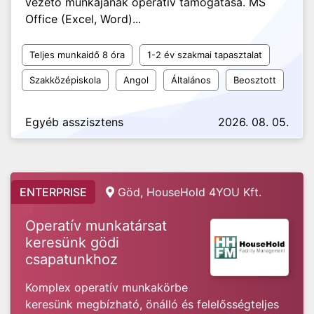
vezető munkájának operatív támogatása. MS
Office (Excel, Word)...
Teljes munkaidő 8 óra
1-2 év szakmai tapasztalat
Szakközépiskola
Angol
Általános
Beosztott
Egyéb asszisztens
2026. 08. 05.
ENTERPRISE
Göd, HouseHold 4YOU Kft.
Operatív munkatársat
keresünk gödi
csapatunkhoz
Komplex operatív munkakörbe
keresünk megbízható, önálló és felelősségteljes