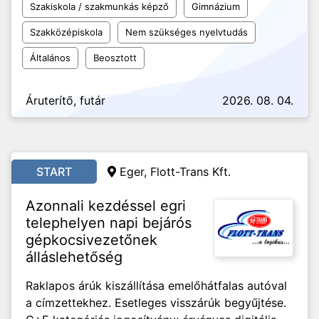
Szakiskola / szakmunkás képző
Gimnázium
Szakközépiskola
Nem szükséges nyelvtudás
Általános
Beosztott
Áruterítő, futár
2026. 08. 04.
START
Eger, Flott-Trans Kft.
Azonnali kezdéssel egri
telephelyen napi bejárós
gépkocsivezetőnek
álláslehetőség
Raklapos árúk kiszállítása emelőhátfalas autóval
a címzettekhez. Esetleges visszárúk begyűjtése.