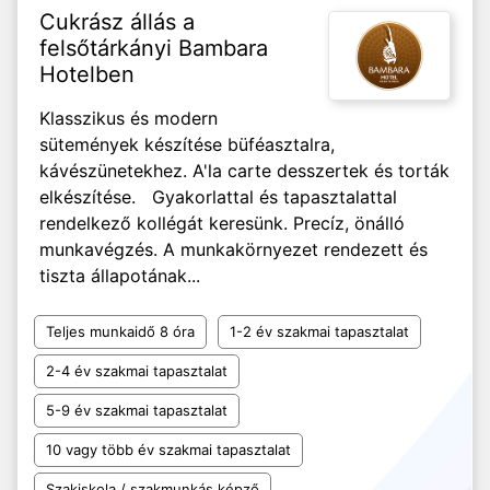
Cukrász állás a
felsőtárkányi Bambara
Hotelben
Klasszikus és modern
sütemények készítése büféasztalra,
kávészünetekhez. A'la carte desszertek és torták
elkészítése. Gyakorlattal és tapasztalattal
rendelkező kollégát keresünk. Precíz, önálló
munkavégzés. A munkakörnyezet rendezett és
tiszta állapotának...
Teljes munkaidő 8 óra
1-2 év szakmai tapasztalat
2-4 év szakmai tapasztalat
5-9 év szakmai tapasztalat
10 vagy több év szakmai tapasztalat
Szakiskola / szakmunkás képző