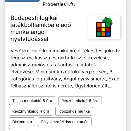
Properties Kft.
Budapesti logikai
játékboltjainkba eladó
munka angol
nyelvtudással
Vevőkkel való kommunikáció, értékesítés, jókedv
terjesztés, kassza és raktárkészlet kezelése,
adminisztrációs és takarítási feladatok
elvégzése. Minimum középfokú végzettség, B
kategóriás jogosítvány, Angol nyelvismeret, Excel
felhasználói szintű ismerete, Ügyfélorientált,...
Teljes munkaidő 8 óra
Részmunkaidő 6 óra
Részmunkaidő 4 óra
Időszakos munka
Diákmunka
Pályakezdő/friss diplomás