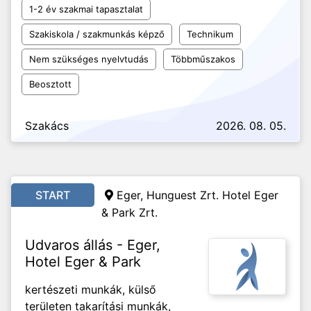
1-2 év szakmai tapasztalat
Szakiskola / szakmunkás képző
Technikum
Nem szükséges nyelvtudás
Többműszakos
Beosztott
Szakács
2026. 08. 05.
START
Eger, Hunguest Zrt. Hotel Eger
& Park Zrt.
Udvaros állás - Eger,
Hotel Eger & Park
kertészeti munkák, külső
területen takarítási munkák,