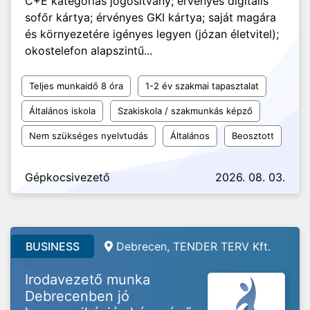
C+E kategóriás jogosítvány; érvényes digitális
sofőr kártya; érvényes GKI kártya; saját magára
és környezetére igényes legyen (józan életvitel);
okostelefon alapszintű...
Teljes munkaidő 8 óra
1-2 év szakmai tapasztalat
Általános iskola
Szakiskola / szakmunkás képző
Nem szükséges nyelvtudás
Általános
Beosztott
Gépkocsivezető
2026. 08. 03.
BUSINESS
Debrecen, TENDER TERV Kft.
Irodavezető munka
Debrecenben jó