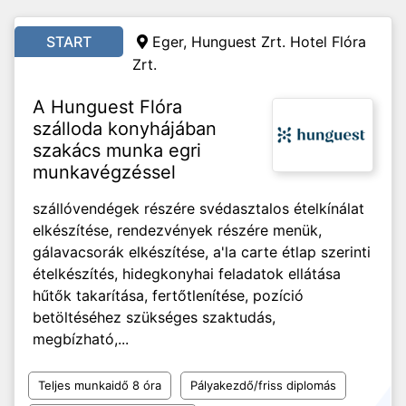
START
Eger, Hunguest Zrt. Hotel Flóra
Zrt.
A Hunguest Flóra
szálloda konyhájában
szakács munka egri
munkavégzéssel
szállóvendégek részére svédasztalos ételkínálat
elkészítése, rendezvények részére menük,
gálavacsorák elkészítése, a'la carte étlap szerinti
ételkészítés, hidegkonyhai feladatok ellátása
hűtők takarítása, fertőtlenítése, pozíció
betöltéséhez szükséges szaktudás,
megbízható,...
Teljes munkaidő 8 óra
Pályakezdő/friss diplomás