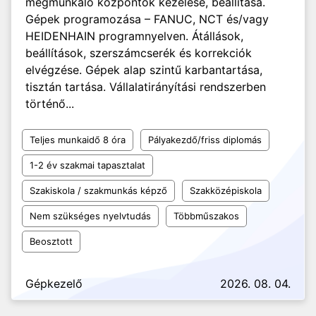
megmunkáló központok kezelése, beállítása.
Gépek programozása – FANUC, NCT és/vagy
HEIDENHAIN programnyelven. Átállások,
beállítások, szerszámcserék és korrekciók
elvégzése. Gépek alap szintű karbantartása,
tisztán tartása. Vállalatirányítási rendszerben
történő...
Teljes munkaidő 8 óra
Pályakezdő/friss diplomás
1-2 év szakmai tapasztalat
Szakiskola / szakmunkás képző
Szakközépiskola
Nem szükséges nyelvtudás
Többműszakos
Beosztott
Gépkezelő
2026. 08. 04.