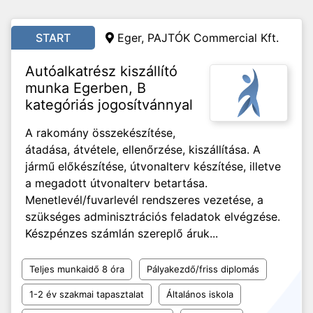
START
Eger, PAJTÓK Commercial Kft.
Autóalkatrész kiszállító
munka Egerben, B
kategóriás jogosítvánnyal
A rakomány összekészítése,
átadása, átvétele, ellenőrzése, kiszállítása. A
jármű előkészítése, útvonalterv készítése, illetve
a megadott útvonalterv betartása.
Menetlevél/fuvarlevél rendszeres vezetése, a
szükséges adminisztrációs feladatok elvégzése.
Készpénzes számlán szereplő áruk...
Teljes munkaidő 8 óra
Pályakezdő/friss diplomás
1-2 év szakmai tapasztalat
Általános iskola