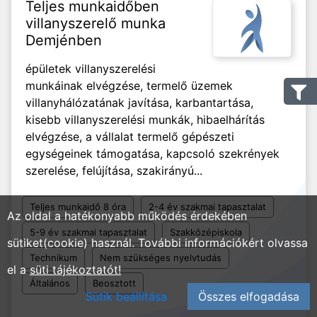
Teljes munkaidőben
villanyszerelő munka
Demjénben
épületek villanyszerelési
munkáinak elvégzése, termelő üzemek
villanyhálózatának javítása, karbantartása,
kisebb villanyszerelési munkák, hibaelhárítás
elvégzése, a vállalat termelő gépészeti
egységeinek támogatása, kapcsoló szekrények
szerelése, felújítása, szakirányú...
Teljes munkaidő 8 óra
2-4 év szakmai tapasztalat
Az oldal a hatékonyabb működés érdekében
5-9 év szakmai tapasztalat
Szakközépiskola
sütiket(cookie) használ. További információkért olvassa
Technikum
Nem szükséges nyelvtudás
el a
süti tájékoztatót!
Általános
Beosztott
Sütik beállítása
Összes elfogadása