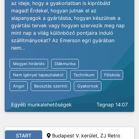
az ideje, hogy a gyakorlatban is kipróbáld
magad! Érdekel, hogyan jutnak el az
alapanyagok a gyártásba, hogyan készülnek a
gyártási tervek vagy hogyan szervezik meg nap
mint nap a világ különböző pontjaira induló
szállítmányokat? Az Emerson egri gyárában
nem...
Megyei hirdetés
Diákmunka
Nem igényel tapasztalatot
Technikum
Főiskola
Angol
Beosztás szerinti
Gyakornok
Egyéb munkalehetőségek
Tegnap 14:07
START
Budapest V. kerület, ZJ Retro