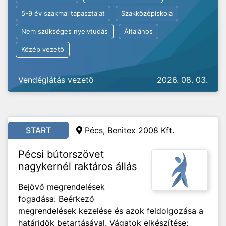
5-9 év szakmai tapasztalat
Szakközépiskola
Nem szükséges nyelvtudás
Általános
Közép vezető
Vendéglátás vezető
2026. 08. 03.
START
Pécs, Benitex 2008 Kft.
Pécsi bútorszövet
nagykernél raktáros állás
Bejövő megrendelések
fogadása: Beérkező
megrendelések kezelése és azok feldolgozása a
határidők betartásával. Vágatok elkészítése: