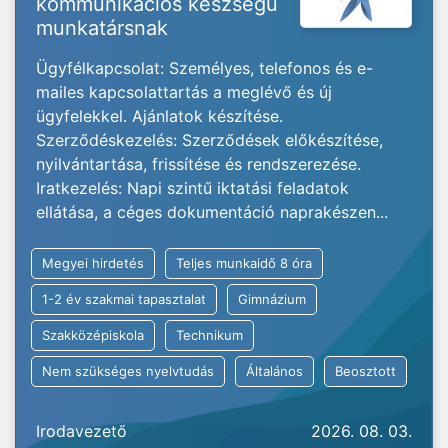
kommunikációs készségű
munkatársnak
Ügyfélkapcsolat: Személyes, telefonos és e-
mailes kapcsolattartás a meglévő és új
ügyfelekkel. Ajánlatok készítése.
Szerződéskezelés: Szerződések előkészítése,
nyilvántartása, frissítése és rendszerezése.
Iratkezelés: Napi szintű iktatási feladatok
ellátása, a céges dokumentáció naprakészen...
Megyei hirdetés
Teljes munkaidő 8 óra
1-2 év szakmai tapasztalat
Gimnázium
Szakközépiskola
Technikum
Nem szükséges nyelvtudás
Általános
Beosztott
Irodavezető
2026. 08. 03.