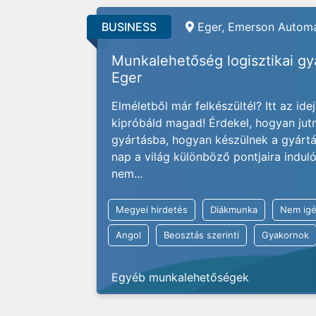
BUSINESS
Eger, Emerson Automa
Munkalehetőség logisztikai g
Eger
Elméletből már felkészültél? Itt az ide
kipróbáld magad! Érdekel, hogyan jut
gyártásba, hogyan készülnek a gyárt
nap a világ különböző pontjaira indu
nem...
Megyei hirdetés
Diákmunka
Nem igé
Angol
Beosztás szerinti
Gyakornok
Egyéb munkalehetőségek