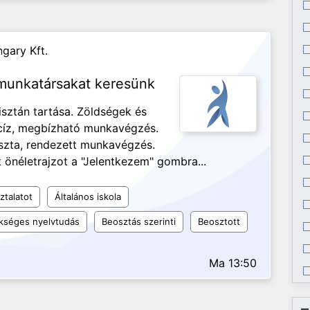
gary Kft.
 munkatársakat keresünk
isztán tartása. Zöldségek és
ecíz, megbízható munkavégzés.
iszta, rendezett munkavégzés.
 önéletrajzot a "Jelentkezem" gombra...
ztalatot
Általános iskola
kséges nyelvtudás
Beosztás szerinti
Beosztott
Ma 13:50