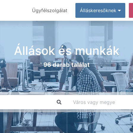
Ügyfélszolgálat
Álláskeresőknek
Állások és munkák
96 darab találat