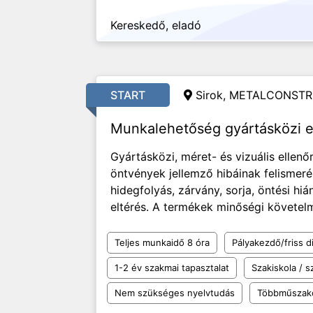
Kereskedő, eladó
START
Sirok, METALCONSTR
Munkalehetőség gyártásközi e
Gyártásközi, méret- és vizuális ellen
öntvények jellemző hibáinak felismeré
hidegfolyás, zárvány, sorja, öntési hi
eltérés. A termékek minőségi követelmé
Teljes munkaidő 8 óra
Pályakezdő/friss d
1-2 év szakmai tapasztalat
Szakiskola / 
Nem szükséges nyelvtudás
Többműszak