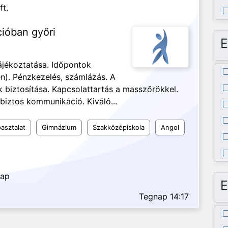
ft.
cióban győri
E
ájékoztatása. Időpontok
n). Pénzkezelés, számlázás. A
biztosítása. Kapcsolattartás a masszőrökkel.
biztos kommunikáció. Kiváló...
asztalat
Gimnázium
Szakközépiskola
Angol
nap
E
Tegnap 14:17