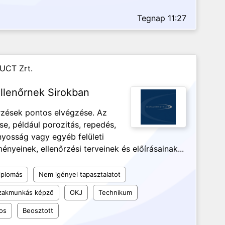
Tegnap 11:27
UCT Zrt.
llenőrnek Sirokban
őrzések pontos elvégzése. Az
se, például porozitás, repedés,
ányosság vagy egyéb felületi
nyeinek, ellenőrzési terveinek és előírásainak...
iplomás
Nem igényel tapasztalatot
szakmunkás képző
OKJ
Technikum
os
Beosztott