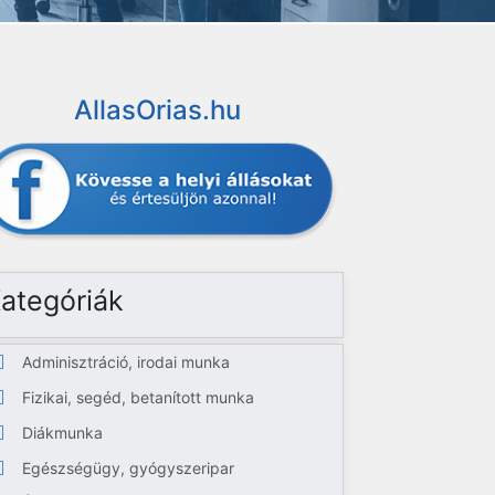
AllasOrias.hu
ategóriák
Adminisztráció, irodai munka
Fizikai, segéd, betanított munka
Diákmunka
Egészségügy, gyógyszeripar