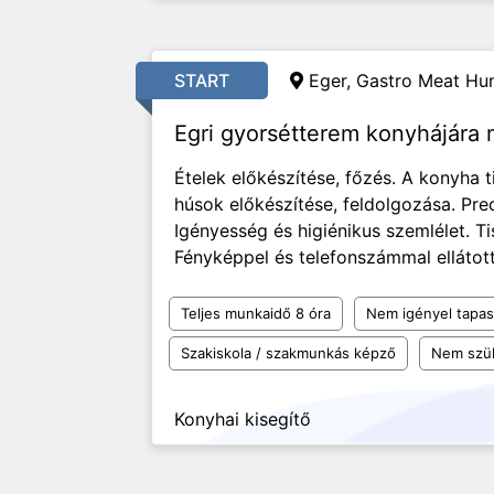
START
Eger, Gastro Meat Hun
Egri gyorsétterem konyhájára
Ételek előkészítése, főzés. A konyha t
húsok előkészítése, feldolgozása. Pr
Igényesség és higiénikus szemlélet. T
Fényképpel és telefonszámmal ellátott
Teljes munkaidő 8 óra
Nem igényel tapas
Szakiskola / szakmunkás képző
Nem szü
Konyhai kisegítő