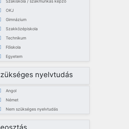
Szakiskola / szakmunkás képző
OKJ
Gimnázium
Szakközépiskola
Technikum
Főiskola
Egyetem
zükséges nyelvtudás
Angol
Német
Nem szükséges nyelvtudás
eosztás