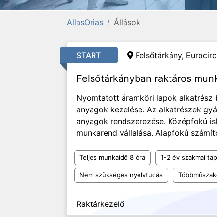
AllasOrias
Állások
START
Felsőtárkány, Eurocircu
Felsőtárkányban raktáros mun
Nyomtatott áramköri lapok alkatrész
anyagok kezelése. Az alkatrészek gyár
anyagok rendszerezése. Középfokú is
munkarend vállalása. Alapfokú számító
Teljes munkaidő 8 óra
1-2 év szakmai tap
Nem szükséges nyelvtudás
Többműszak
Raktárkezelő