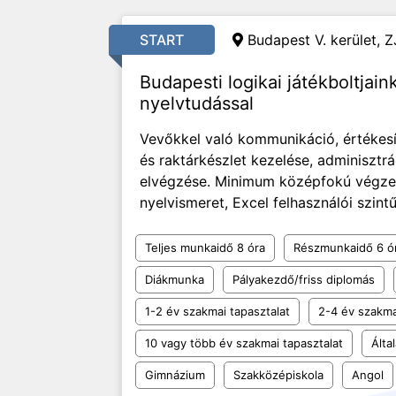
START
Budapest V. kerület, Z
Budapesti logikai játékboltjai
nyelvtudással
Vevőkkel való kommunikáció, értékesít
és raktárkészlet kezelése, adminisztrá
elvégzése. Minimum középfokú végzett
nyelvismeret, Excel felhasználói szintű 
Teljes munkaidő 8 óra
Részmunkaidő 6 ó
Diákmunka
Pályakezdő/friss diplomás
1-2 év szakmai tapasztalat
2-4 év szakma
10 vagy több év szakmai tapasztalat
Álta
Gimnázium
Szakközépiskola
Angol