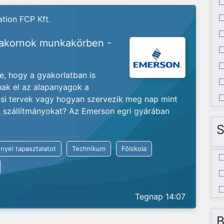
tion FCP Kft.
yakornok munkakörben -
je, hogy a gyakorlatban is
nak el az alapanyagok a
ási tervek vagy hogyan szervezik meg nap mint
ló szállítmányokat? Az Emerson egri gyárában
S
nyel tapasztalatot
Technikum
Főiskola
Tegnap 14:07
B