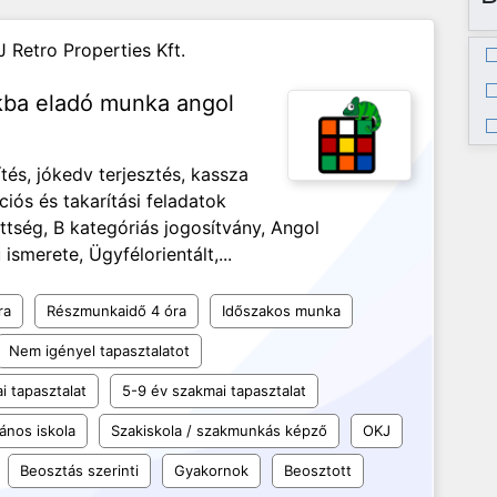
J Retro Properties Kft.
nkba eladó munka angol
és, jókedv terjesztés, kassza
ciós és takarítási feladatok
ség, B kategóriás jogosítvány, Angol
ismerete, Ügyfélorientált,...
ra
Részmunkaidő 4 óra
Időszakos munka
Nem igényel tapasztalatot
i tapasztalat
5-9 év szakmai tapasztalat
lános iskola
Szakiskola / szakmunkás képző
OKJ
Beosztás szerinti
Gyakornok
Beosztott