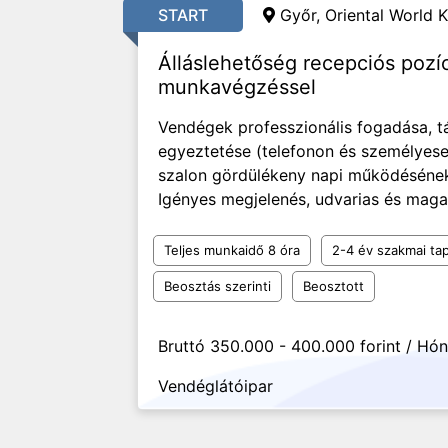
START
Győr, Oriental World K
Álláslehetőség recepciós pozí
munkavégzéssel
Vendégek professzionális fogadása, t
egyeztetése (telefonon és személyese
szalon gördülékeny napi működésének 
Igényes megjelenés, udvarias és maga
Teljes munkaidő 8 óra
2-4 év szakmai tap
Beosztás szerinti
Beosztott
Bruttó 350.000 - 400.000 forint / Hó
Vendéglátóipar