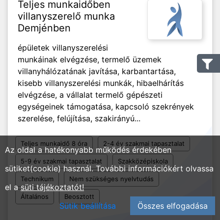
Teljes munkaidőben
villanyszerelő munka
Demjénben
épületek villanyszerelési
munkáinak elvégzése, termelő üzemek
villanyhálózatának javítása, karbantartása,
kisebb villanyszerelési munkák, hibaelhárítás
elvégzése, a vállalat termelő gépészeti
egységeinek támogatása, kapcsoló szekrények
szerelése, felújítása, szakirányú...
Teljes munkaidő 8 óra
2-4 év szakmai tapasztalat
Az oldal a hatékonyabb működés érdekében
5-9 év szakmai tapasztalat
Szakközépiskola
sütiket(cookie) használ. További információkért olvassa
Technikum
Nem szükséges nyelvtudás
el a
süti tájékoztatót!
Általános
Beosztott
Sütik beállítása
Összes elfogadása