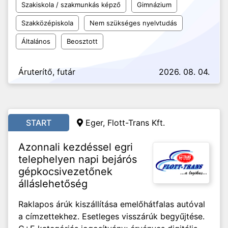
Szakiskola / szakmunkás képző
Gimnázium
Szakközépiskola
Nem szükséges nyelvtudás
Általános
Beosztott
Áruterítő, futár
2026. 08. 04.
START
Eger, Flott-Trans Kft.
Azonnali kezdéssel egri
telephelyen napi bejárós
gépkocsivezetőnek
álláslehetőség
Raklapos árúk kiszállítása emelőhátfalas autóval
a címzettekhez. Esetleges visszárúk begyűjtése.