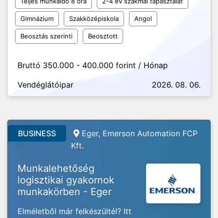
Teljes munkaidő 8 óra
2-4 év szakmai tapasztalat
Gimnázium
Szakközépiskola
Angol
Beosztás szerinti
Beosztott
Bruttó 350.000 - 400.000 forint / Hónap
Vendéglátóipar
2026. 08. 06.
BUSINESS
Eger, Emerson Automation FCP
Kft.
Munkalehetőség
logisztikai gyakornok
munkakörben - Eger
Elméletből már felkészültél? Itt