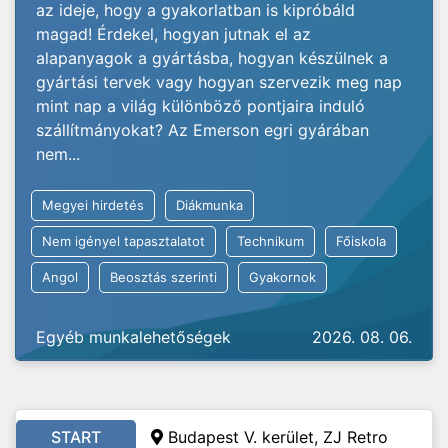
az ideje, hogy a gyakorlatban is kipróbáld
magad! Érdekel, hogyan jutnak el az
alapanyagok a gyártásba, hogyan készülnek a
gyártási tervek vagy hogyan szervezik meg nap
mint nap a világ különböző pontjaira induló
szállítmányokat? Az Emerson egri gyárában
nem...
Megyei hirdetés
Diákmunka
Nem igényel tapasztalatot
Technikum
Főiskola
Angol
Beosztás szerinti
Gyakornok
Egyéb munkalehetőségek
2026. 08. 06.
START
Budapest V. kerület, ZJ Retro