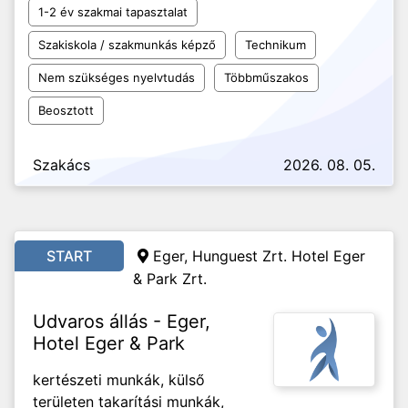
1-2 év szakmai tapasztalat
Szakiskola / szakmunkás képző
Technikum
Nem szükséges nyelvtudás
Többműszakos
Beosztott
Szakács
2026. 08. 05.
START
Eger, Hunguest Zrt. Hotel Eger
& Park Zrt.
Udvaros állás - Eger,
Hotel Eger & Park
kertészeti munkák, külső
területen takarítási munkák,