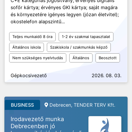
C+E kategóriás jogosítvány; érvényes digitális
sofőr kártya; érvényes GKI kártya; saját magára
és környezetére igényes legyen (józan életvitel);
okostelefon alapszintű...
Teljes munkaidő 8 óra
1-2 év szakmai tapasztalat
Általános iskola
Szakiskola / szakmunkás képző
Nem szükséges nyelvtudás
Általános
Beosztott
Gépkocsivezető
2026. 08. 03.
BUSINESS
Debrecen, TENDER TERV Kft.
Irodavezető munka
Debrecenben jó