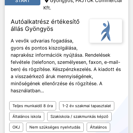
START
Gyöngyös, PAJTÓK Commercial
Kft.
Autóalkatrész értékesítő
állás Gyöngyös
A vevők udvarias fogadása,
gyors és pontos kiszolgálása,
naprakész információk nyújtása. Rendelések
felvétele (telefonon, személyesen, faxon, e-mail-
ben) és rögzítése. Készpénzkezelés. A kiadott és
a visszaérkező áruk mennyiségének,
minőségének ellenőrzése és rögzítése. A
használatban...
Teljes munkaidő 8 óra
1-2 év szakmai tapasztalat
Általános iskola
Szakiskola / szakmunkás képző
OKJ
Nem szükséges nyelvtudás
Általános