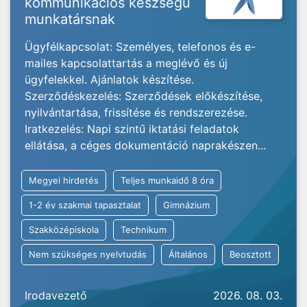
kommunikációs készségű
munkatársnak
Ügyfélkapcsolat: Személyes, telefonos és e-
mailes kapcsolattartás a meglévő és új
ügyfelekkel. Ajánlatok készítése.
Szerződéskezelés: Szerződések előkészítése,
nyilvántartása, frissítése és rendszerezése.
Iratkezelés: Napi szintű iktatási feladatok
ellátása, a céges dokumentáció naprakészen...
Megyei hirdetés
Teljes munkaidő 8 óra
1-2 év szakmai tapasztalat
Gimnázium
Szakközépiskola
Technikum
Nem szükséges nyelvtudás
Általános
Beosztott
Irodavezető
2026. 08. 03.