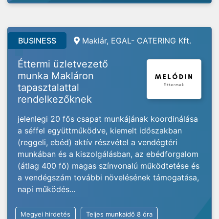
BUSINESS
Maklár, EGAL- CATERING Kft.
Éttermi üzletvezető
munka Makláron
tapasztalattal
rendelkezőknek
jelenlegi 20 fős csapat munkájának koordinálása
a séffel együttműködve, kiemelt időszakban
(reggeli, ebéd) aktív részvétel a vendégtéri
munkában és a kiszolgálásban, az ebédforgalom
(átlag 400 fő) magas színvonalú működtetése és
a vendégszám további növelésének támogatása,
napi működés...
Megyei hirdetés
Teljes munkaidő 8 óra