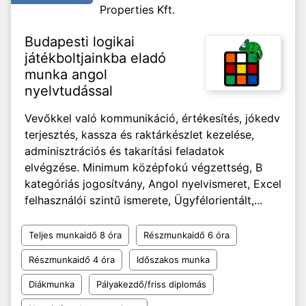
Properties Kft.
Budapesti logikai
játékboltjainkba eladó
munka angol
nyelvtudással
Vevőkkel való kommunikáció, értékesítés, jókedv
terjesztés, kassza és raktárkészlet kezelése,
adminisztrációs és takarítási feladatok
elvégzése. Minimum középfokú végzettség, B
kategóriás jogosítvány, Angol nyelvismeret, Excel
felhasználói szintű ismerete, Ügyfélorientált,...
Teljes munkaidő 8 óra
Részmunkaidő 6 óra
Részmunkaidő 4 óra
Időszakos munka
Diákmunka
Pályakezdő/friss diplomás