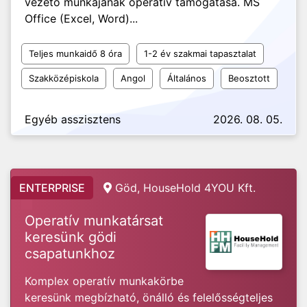
vezető munkájának operatív támogatása. MS
Office (Excel, Word)...
Teljes munkaidő 8 óra
1-2 év szakmai tapasztalat
Szakközépiskola
Angol
Általános
Beosztott
Egyéb asszisztens
2026. 08. 05.
ENTERPRISE
Göd, HouseHold 4YOU Kft.
Operatív munkatársat
keresünk gödi
csapatunkhoz
Komplex operatív munkakörbe
keresünk megbízható, önálló és felelősségteljes