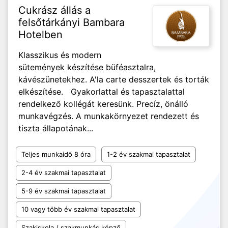
Cukrász állás a
felsőtárkányi Bambara
Hotelben
Klasszikus és modern
sütemények készítése büféasztalra,
kávészünetekhez. A'la carte desszertek és torták
elkészítése. Gyakorlattal és tapasztalattal
rendelkező kollégát keresünk. Precíz, önálló
munkavégzés. A munkakörnyezet rendezett és
tiszta állapotának...
Teljes munkaidő 8 óra
1-2 év szakmai tapasztalat
2-4 év szakmai tapasztalat
5-9 év szakmai tapasztalat
10 vagy több év szakmai tapasztalat
Szakiskola / szakmunkás képző