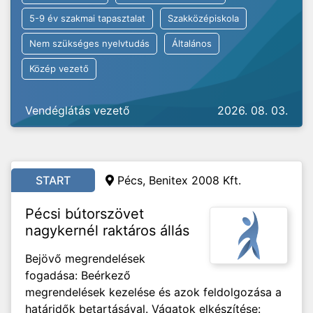
5-9 év szakmai tapasztalat
Szakközépiskola
Nem szükséges nyelvtudás
Általános
Közép vezető
Vendéglátás vezető
2026. 08. 03.
START
Pécs, Benitex 2008 Kft.
Pécsi bútorszövet
nagykernél raktáros állás
Bejövő megrendelések
fogadása: Beérkező
megrendelések kezelése és azok feldolgozása a
határidők betartásával. Vágatok elkészítése: