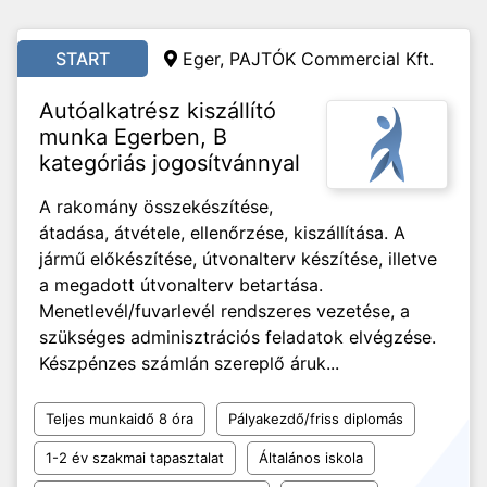
START
Eger, PAJTÓK Commercial Kft.
Autóalkatrész kiszállító
munka Egerben, B
kategóriás jogosítvánnyal
A rakomány összekészítése,
átadása, átvétele, ellenőrzése, kiszállítása. A
jármű előkészítése, útvonalterv készítése, illetve
a megadott útvonalterv betartása.
Menetlevél/fuvarlevél rendszeres vezetése, a
szükséges adminisztrációs feladatok elvégzése.
Készpénzes számlán szereplő áruk...
Teljes munkaidő 8 óra
Pályakezdő/friss diplomás
1-2 év szakmai tapasztalat
Általános iskola