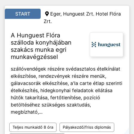
START
Eger, Hunguest Zrt. Hotel Flóra
Zrt.
A Hunguest Flóra
szálloda konyhájában
szakács munka egri
munkavégzéssel
szállóvendégek részére svédasztalos ételkínálat
elkészítése, rendezvények részére menük,
gálavacsorák elkészítése, a'la carte étlap szerinti
ételkészítés, hidegkonyhai feladatok ellátása
hűtők takarítása, fertőtlenítése, pozíció
betöltéséhez szükséges szaktudás,
megbízható,...
Teljes munkaidő 8 óra
Pályakezdő/friss diplomás