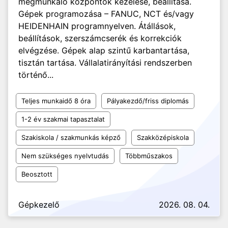
megmunkáló központok kezelése, beállítása.
Gépek programozása – FANUC, NCT és/vagy
HEIDENHAIN programnyelven. Átállások,
beállítások, szerszámcserék és korrekciók
elvégzése. Gépek alap szintű karbantartása,
tisztán tartása. Vállalatirányítási rendszerben
történő...
Teljes munkaidő 8 óra
Pályakezdő/friss diplomás
1-2 év szakmai tapasztalat
Szakiskola / szakmunkás képző
Szakközépiskola
Nem szükséges nyelvtudás
Többműszakos
Beosztott
Gépkezelő
2026. 08. 04.