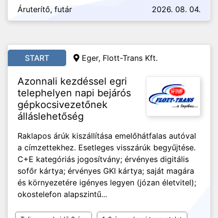
Áruterítő, futár
2026. 08. 04.
START
Eger, Flott-Trans Kft.
Azonnali kezdéssel egri
telephelyen napi bejárós
gépkocsivezetőnek
álláslehetőség
Raklapos árúk kiszállítása emelőhátfalas autóval
a címzettekhez. Esetleges visszárúk begyűjtése.
C+E kategóriás jogosítvány; érvényes digitális
sofőr kártya; érvényes GKI kártya; saját magára
és környezetére igényes legyen (józan életvitel);
okostelefon alapszintű...