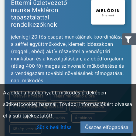
Éttermi üzletvezető
munka Makláron
tapasztalattal
rendelkezőknek
jelenlegi 20 fős csapat munkájának koordinálása
a séffel együttműködve, kiemelt időszakban
(reggeli, ebéd) aktív részvétel a vendégtéri
munkában és a kiszolgálásban, az ebédforgalom
(átlag 400 fő) magas színvonalú működtetése és
a vendégszám további növelésének támogatása,
napi működés...
Az oldal a hatékonyabb működés érdekében
Megyei hirdetés
Teljes munkaidő 8 óra
sütiket(cookie) használ. További információkért olvassa
5-9 év szakmai tapasztalat
Szakközépiskola
el a
süti tájékoztatót!
Nem szükséges nyelvtudás
Általános
Sütik beállítása
Összes elfogadása
Közép vezető