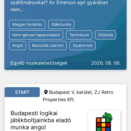
szállítmányokat? Az Emerson egri gyárában
nem...
Megyei hirdetés
Diákmunka
Nem igényel tapasztalatot
Technikum
Főiskola
Angol
Beosztás szerinti
Gyakornok
Egyéb munkalehetőségek
2026. 08. 06.
START
Budapest V. kerület, ZJ Retro
Properties Kft.
Budapesti logikai
játékboltjainkba eladó
munka angol