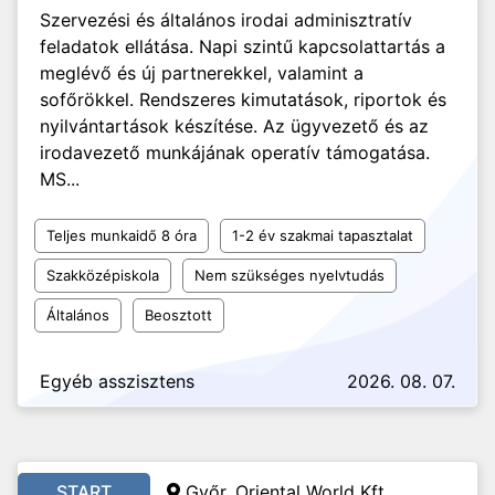
Szervezési és általános irodai adminisztratív
feladatok ellátása. Napi szintű kapcsolattartás a
meglévő és új partnerekkel, valamint a
sofőrökkel. Rendszeres kimutatások, riportok és
nyilvántartások készítése. Az ügyvezető és az
irodavezető munkájának operatív támogatása.
MS...
Teljes munkaidő 8 óra
1-2 év szakmai tapasztalat
Szakközépiskola
Nem szükséges nyelvtudás
Általános
Beosztott
Egyéb asszisztens
2026. 08. 07.
START
Győr, Oriental World Kft.