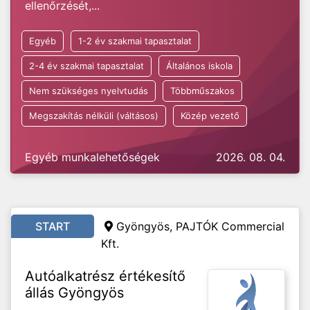
ellenőrzését,...
Egyéb
1-2 év szakmai tapasztalat
2-4 év szakmai tapasztalat
Általános iskola
Nem szükséges nyelvtudás
Többműszakos
Megszakítás nélküli (váltásos)
Közép vezető
Egyéb munkalehetőségek
2026. 08. 04.
START
Gyöngyös, PAJTÓK Commercial
Kft.
Autóalkatrész értékesítő
állás Gyöngyös