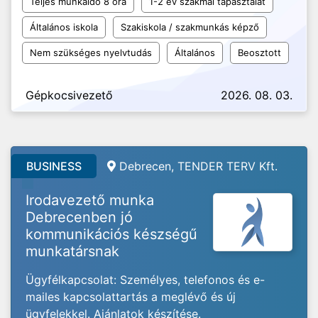
Teljes munkaidő 8 óra
1-2 év szakmai tapasztalat
Általános iskola
Szakiskola / szakmunkás képző
Nem szükséges nyelvtudás
Általános
Beosztott
Gépkocsivezető
2026. 08. 03.
BUSINESS
Debrecen, TENDER TERV Kft.
Irodavezető munka
Debrecenben jó
kommunikációs készségű
munkatársnak
Ügyfélkapcsolat: Személyes, telefonos és e-
mailes kapcsolattartás a meglévő és új
ügyfelekkel. Ajánlatok készítése.