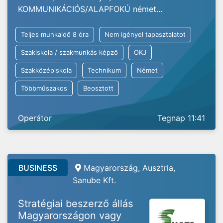
KOMMUNIKÁCIÓS/ALAPFOKÚ német...
Teljes munkaidő 8 óra
Nem igényel tapasztalatot
Szakiskola / szakmunkás képző
OKJ
Szakközépiskola
Technikum
Német
Többműszakos
Beosztott
Operátor
Tegnap 11:41
BUSINESS
Magyarország, Ausztria,
Sanube Kft.
Stratégiai beszerző állás
Magyarországon vagy