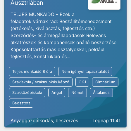
Ausztriában
TELJES MUNKAIDŐ – Ezek a
feladatok várnak rád: Beszállítómenedzsment
(értékelés, kiválasztás, fejlesztés stb.)
Szerződés- és ármegállapodások Releváns
alkatrészek és komponensek önálló beszerzése
Kapcsolattartás más osztályokkal, például
fejlesztés, konstrukció és...
Teljes munkaidő 8 óra
Nem igényel tapasztalatot
Szakiskola / szakmunkás képző
OKJ
Gimnázium
Szakközépiskola
Angol
Német
Általános
Beosztott
Anyaggazdálkodás, beszerzés
Tegnap 11:41