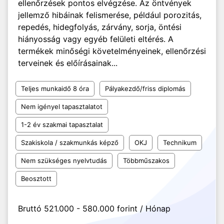
ellenőrzések pontos elvégzése. Az öntvények
jellemző hibáinak felismerése, például porozitás,
repedés, hidegfolyás, zárvány, sorja, öntési
hiányosság vagy egyéb felületi eltérés. A
termékek minőségi követelményeinek, ellenőrzési
terveinek és előírásainak...
Teljes munkaidő 8 óra
Pályakezdő/friss diplomás
Nem igényel tapasztalatot
1-2 év szakmai tapasztalat
Szakiskola / szakmunkás képző
OKJ
Technikum
Nem szükséges nyelvtudás
Többműszakos
Beosztott
Bruttó 521.000 - 580.000 forint / Hónap