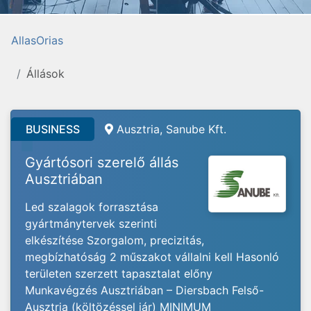
AllasOrias
Állások
BUSINESS
Ausztria, Sanube Kft.
Gyártósori szerelő állás
Ausztriában
Led szalagok forrasztása
gyártmánytervek szerinti
elkészítése Szorgalom, precizitás,
megbízhatóság 2 műszakot vállalni kell Hasonló
területen szerzett tapasztalat előny
Munkavégzés Ausztriában – Diersbach Felső-
Ausztria (költözéssel jár) MINIMUM