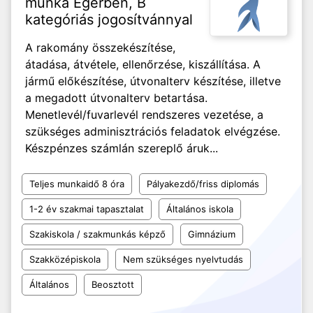
munka Egerben, B
kategóriás jogosítvánnyal
A rakomány összekészítése,
átadása, átvétele, ellenőrzése, kiszállítása. A
jármű előkészítése, útvonalterv készítése, illetve
a megadott útvonalterv betartása.
Menetlevél/fuvarlevél rendszeres vezetése, a
szükséges adminisztrációs feladatok elvégzése.
Készpénzes számlán szereplő áruk...
Teljes munkaidő 8 óra
Pályakezdő/friss diplomás
1-2 év szakmai tapasztalat
Általános iskola
Szakiskola / szakmunkás képző
Gimnázium
Szakközépiskola
Nem szükséges nyelvtudás
Általános
Beosztott