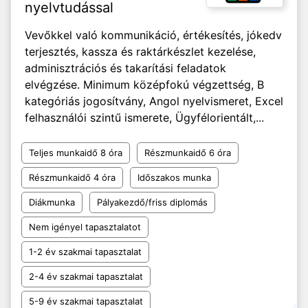
nyelvtudással
Vevőkkel való kommunikáció, értékesítés, jókedv
terjesztés, kassza és raktárkészlet kezelése,
adminisztrációs és takarítási feladatok
elvégzése. Minimum középfokú végzettség, B
kategóriás jogosítvány, Angol nyelvismeret, Excel
felhasználói szintű ismerete, Ügyfélorientált,...
Teljes munkaidő 8 óra
Részmunkaidő 6 óra
Részmunkaidő 4 óra
Időszakos munka
Diákmunka
Pályakezdő/friss diplomás
Nem igényel tapasztalatot
1-2 év szakmai tapasztalat
2-4 év szakmai tapasztalat
5-9 év szakmai tapasztalat