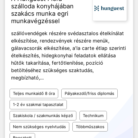
szálloda konyhájában
szakács munka egri
munkavégzéssel
szállóvendégek részére svédasztalos ételkínálat
elkészítése, rendezvények részére menük,
gálavacsorák elkészítése, a'la carte étlap szerinti
ételkészítés, hidegkonyhai feladatok ellátása
hűtők takarítása, fertőtlenítése, pozíció
betöltéséhez szükséges szaktudás,
megbízható,...
Teljes munkaidő 8 óra
Pályakezdő/friss diplomás
1-2 év szakmai tapasztalat
Szakiskola / szakmunkás képző
Technikum
Nem szükséges nyelvtudás
Többműszakos
Beosztott