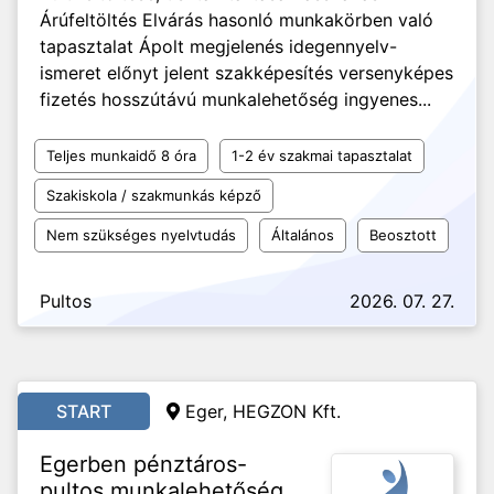
Árúfeltöltés Elvárás hasonló munkakörben való
tapasztalat Ápolt megjelenés idegennyelv-
ismeret előnyt jelent szakképesítés versenyképes
fizetés hosszútávú munkalehetőség ingyenes...
Teljes munkaidő 8 óra
1-2 év szakmai tapasztalat
Szakiskola / szakmunkás képző
Nem szükséges nyelvtudás
Általános
Beosztott
Pultos
2026. 07. 27.
START
Eger, HEGZON Kft.
Egerben pénztáros-
pultos munkalehetőség