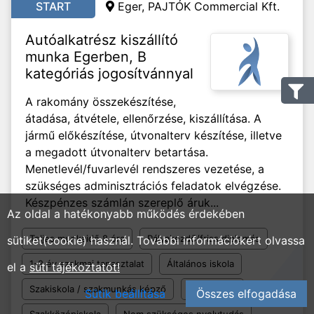
START
Eger, PAJTÓK Commercial Kft.
Autóalkatrész kiszállító
munka Egerben, B
kategóriás jogosítvánnyal
A rakomány összekészítése,
átadása, átvétele, ellenőrzése, kiszállítása. A
jármű előkészítése, útvonalterv készítése, illetve
a megadott útvonalterv betartása.
Menetlevél/fuvarlevél rendszeres vezetése, a
szükséges adminisztrációs feladatok elvégzése.
Készpénzes számlán szereplő áruk...
Az oldal a hatékonyabb működés érdekében
Teljes munkaidő 8 óra
Pályakezdő/friss diplomás
sütiket(cookie) használ. További információkért olvassa
1-2 év szakmai tapasztalat
Általános iskola
el a
süti tájékoztatót!
Szakiskola / szakmunkás képző
Gimnázium
Sütik beállítása
Összes elfogadása