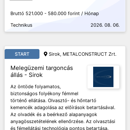
Bruttó 521.000 - 580.000 forint / Hónap
Technikus
2026. 08. 06.
START
Sirok, METALCONSTRUCT Zrt.
Melegüzemi targoncás
állás - Sirok
Az öntöde folyamatos,
biztonságos folyékony fémmel
történő ellátása. Olvasztó- és hőntartó
kemencék adagolása az előírások betartásával.
Az olvadék és a beérkező alapanyagok
anyagösszetételének ellenőrzése. Az olvasztási
és fémellátási technológia pontos betartása.