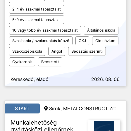
2-4 év szakmai tapasztalat
5-9 év szakmai tapasztalat
10 vagy több év szakmai tapasztalat
Általános iskola
Szakiskola / szakmunkás képző
OKJ
Gimnázium
Szakközépiskola
Angol
Beosztás szerinti
Gyakornok
Beosztott
Kereskedő, eladó
2026. 08. 06.
START
Sirok, METALCONSTRUCT Zrt.
Munkalehetőség
gyártásközi ellenőrnek