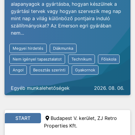
alapanyagok a gyártásba, hogyan készülnek a
gyártási tervek vagy hogyan szervezik meg nap
mint nap a világ különböző pontjaira induló
szállítmányokat? Az Emerson egri gyárában
nem...
Megyei hirdetés
Diákmunka
Nem igényel tapasztalatot
Technikum
Főiskola
Angol
Beosztás szerinti
Gyakornok
Egyéb munkalehetőségek
2026. 08. 06.
START
Budapest V. kerület, ZJ Retro
Properties Kft.