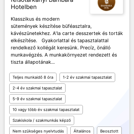
Hotelben
Klasszikus és modern
sütemények készítése büféasztalra,
kávészünetekhez. A'la carte desszertek és torták
elkészítése. Gyakorlattal és tapasztalattal
rendelkező kollégát keresünk. Precíz, önálló
munkavégzés. A munkakörnyezet rendezett és
tiszta állapotának...
Teljes munkaidő 8 óra
1-2 év szakmai tapasztalat
2-4 év szakmai tapasztalat
5-9 év szakmai tapasztalat
10 vagy több év szakmai tapasztalat
Szakiskola / szakmunkás képző
Nem szükséges nyelvtudás
Általános
Beosztott