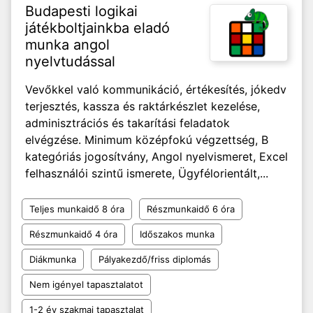
Budapesti logikai
játékboltjainkba eladó
munka angol
nyelvtudással
Vevőkkel való kommunikáció, értékesítés, jókedv
terjesztés, kassza és raktárkészlet kezelése,
adminisztrációs és takarítási feladatok
elvégzése. Minimum középfokú végzettség, B
kategóriás jogosítvány, Angol nyelvismeret, Excel
felhasználói szintű ismerete, Ügyfélorientált,...
Teljes munkaidő 8 óra
Részmunkaidő 6 óra
Részmunkaidő 4 óra
Időszakos munka
Diákmunka
Pályakezdő/friss diplomás
Nem igényel tapasztalatot
1-2 év szakmai tapasztalat