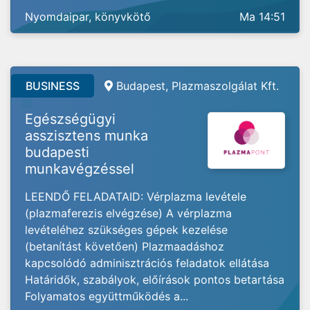
Nyomdaipar, könyvkötő
Ma 14:51
BUSINESS
Budapest, Plazmaszolgálat Kft.
Egészségügyi
asszisztens munka
budapesti
munkavégzéssel
LEENDŐ FELADATAID: Vérplazma levétele
(plazmaferezis elvégzése) A vérplazma
levételéhez szükséges gépek kezelése
(betanítást követően) Plazmaadáshoz
kapcsolódó adminisztrációs feladatok ellátása
Határidők, szabályok, előírások pontos betartása
Folyamatos együttműködés a...