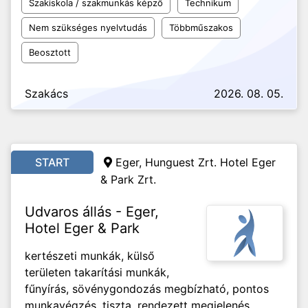
Szakiskola / szakmunkás képző
Technikum
Nem szükséges nyelvtudás
Többműszakos
Beosztott
Szakács
2026. 08. 05.
START
Eger, Hunguest Zrt. Hotel Eger
& Park Zrt.
Udvaros állás - Eger,
Hotel Eger & Park
kertészeti munkák, külső
területen takarítási munkák,
fűnyírás, sövénygondozás megbízható, pontos
munkavégzés, tiszta, rendezett megjelenés,