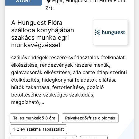
START
Eger, Hunguest Zrt. Hotel Flóra
Zrt.
A Hunguest Flóra
szálloda konyhájában
szakács munka egri
munkavégzéssel
szállóvendégek részére svédasztalos ételkínálat
elkészítése, rendezvények részére menük,
gálavacsorák elkészítése, a'la carte étlap szerinti
ételkészítés, hidegkonyhai feladatok ellátása
hűtők takarítása, fertőtlenítése, pozíció
betöltéséhez szükséges szaktudás,
megbízható,...
Teljes munkaidő 8 óra
Pályakezdő/friss diplomás
1-2 év szakmai tapasztalat