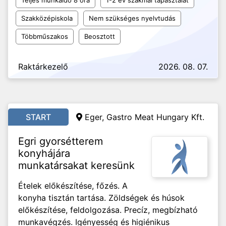
Teljes munkaidő 8 óra
1-2 év szakmai tapasztalat
Szakközépiskola
Nem szükséges nyelvtudás
Többműszakos
Beosztott
Raktárkezelő
2026. 08. 07.
START
Eger, Gastro Meat Hungary Kft.
Egri gyorsétterem
konyhájára
munkatársakat keresünk
Ételek előkészítése, főzés. A
konyha tisztán tartása. Zöldségek és húsok
előkészítése, feldolgozása. Precíz, megbízható
munkavégzés. Igényesség és higiénikus