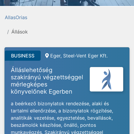
AllasOrias
Állások
BUSINESS
Eger, Steel-Vent Eger Kft.
Álláslehetőség
szakirányú végzettséggel
mérlegképes
könyvelőnek Egerben
a beérkező bizonylatok rendezése, alaki és
tartalmi ellenőrzése, a bizonylatok rögzítése,
analitikák vezetése, egyeztetése, bevallások,
beszámolók készítése, önálló, pontos
munkavégzés, Szakirányú végzettséggel