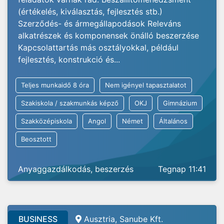
(értékelés, kiválasztás, fejlesztés stb.)
Szerződés- és ármegállapodások Releváns
alkatrészek és komponensek önálló beszerzése
Kapcsolattartás más osztályokkal, például
fejlesztés, konstrukció és...
Teljes munkaidő 8 óra
Nem igényel tapasztalatot
Szakiskola / szakmunkás képző
OKJ
Gimnázium
Szakközépiskola
Angol
Német
Általános
Beosztott
Anyaggazdálkodás, beszerzés
Tegnap 11:41
BUSINESS
Ausztria, Sanube Kft.