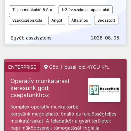
Teljes munkaidő 8 óra
1-2 év szakmai tapasztalat
Szakközépiskola
Angol
Általános
Beosztott
Egyéb asszisztens
2026. 08. 05.
ENTERPRISE
Göd, HouseHold 4YOU Kft.
Operatív munkatársat
keresünk gödi
csapatunkhoz
Komplex operatív munkakörbe
keresünk megbízható, önálló és felelősségteljes
munkatársakat. A feladatkör a gyári területek
napi működésének támogatását foglalja