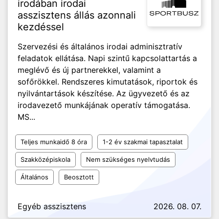
irodában irodai
asszisztens állás azonnali
kezdéssel
Szervezési és általános irodai adminisztratív
feladatok ellátása. Napi szintű kapcsolattartás a
meglévő és új partnerekkel, valamint a
sofőrökkel. Rendszeres kimutatások, riportok és
nyilvántartások készítése. Az ügyvezető és az
irodavezető munkájának operatív támogatása.
MS...
Teljes munkaidő 8 óra
1-2 év szakmai tapasztalat
Szakközépiskola
Nem szükséges nyelvtudás
Általános
Beosztott
Egyéb asszisztens
2026. 08. 07.