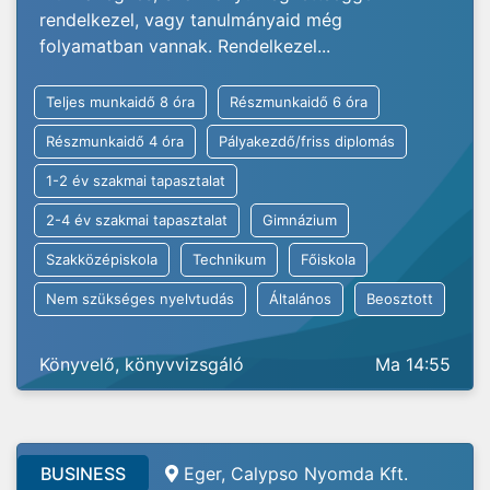
rendelkezel, vagy tanulmányaid még
folyamatban vannak. Rendelkezel...
Teljes munkaidő 8 óra
Részmunkaidő 6 óra
Részmunkaidő 4 óra
Pályakezdő/friss diplomás
1-2 év szakmai tapasztalat
2-4 év szakmai tapasztalat
Gimnázium
Szakközépiskola
Technikum
Főiskola
Nem szükséges nyelvtudás
Általános
Beosztott
Könyvelő, könyvvizsgáló
Ma 14:55
BUSINESS
Eger, Calypso Nyomda Kft.