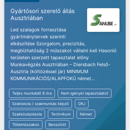
Gyártósori szerelő állás
Ausztriában
Led szalagok forrasztása
gyártmánytervek szerinti
elkészítése Szorgalom, precizitás,
megbízhatóság 2 műszakot vállalni kell Hasonló
területen szerzett tapasztalat előny
Munkavégzés Ausztriában – Diersbach Felső-
Ausztria (költözéssel jár) MINIMUM
KOMMUNIKÁCIÓS/ALAPFOKÚ német...
Teljes munkaidő 8 óra
Nem igényel tapasztalatot
Szakiskola / szakmunkás képző
OKJ
Szakközépiskola
Technikum
Német
Többműszakos
Beosztott