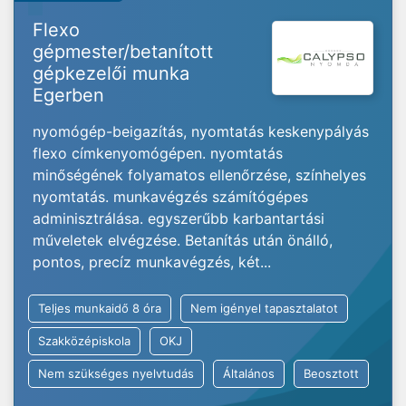
Flexo
gépmester/betanított
gépkezelői munka
Egerben
nyomógép-beigazítás, nyomtatás keskenypályás
flexo címkenyomógépen. nyomtatás
minőségének folyamatos ellenőrzése, színhelyes
nyomtatás. munkavégzés számítógépes
adminisztrálása. egyszerűbb karbantartási
műveletek elvégzése. Betanítás után önálló,
pontos, precíz munkavégzés, két...
Teljes munkaidő 8 óra
Nem igényel tapasztalatot
Szakközépiskola
OKJ
Nem szükséges nyelvtudás
Általános
Beosztott