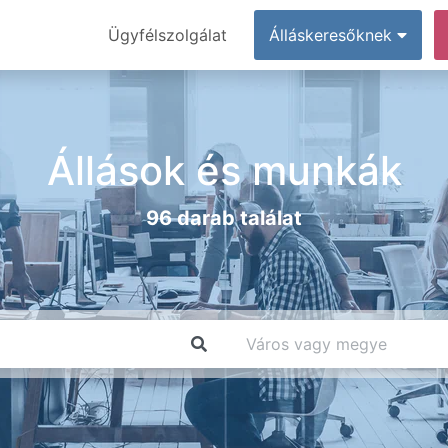
Ügyfélszolgálat
Álláskeresőknek
Állások és munkák
96 darab találat