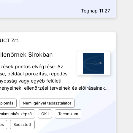
Tegnap 11:27
UCT Zrt.
llenőrnek Sirokban
őrzések pontos elvégzése. Az
se, például porozitás, repedés,
ányosság vagy egyéb felületi
nyeinek, ellenőrzési terveinek és előírásainak...
iplomás
Nem igényel tapasztalatot
szakmunkás képző
OKJ
Technikum
os
Beosztott