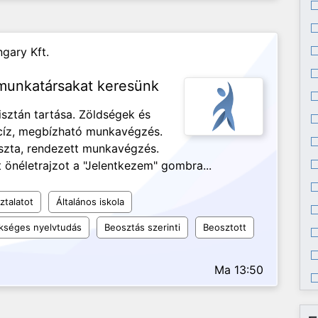
gary Kft.
 munkatársakat keresünk
isztán tartása. Zöldségek és
ecíz, megbízható munkavégzés.
iszta, rendezett munkavégzés.
 önéletrajzot a "Jelentkezem" gombra...
ztalatot
Általános iskola
kséges nyelvtudás
Beosztás szerinti
Beosztott
Ma 13:50