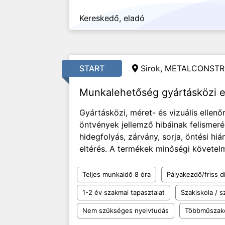
Kereskedő, eladó
START
Sirok, METALCONSTR
Munkalehetőség gyártásközi e
Gyártásközi, méret- és vizuális ellen
öntvények jellemző hibáinak felismeré
hidegfolyás, zárvány, sorja, öntési hi
eltérés. A termékek minőségi követelmé
Teljes munkaidő 8 óra
Pályakezdő/friss d
1-2 év szakmai tapasztalat
Szakiskola / 
Nem szükséges nyelvtudás
Többműszak