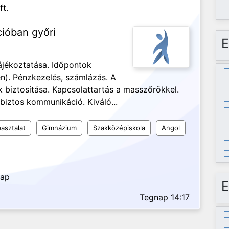
ft.
cióban győri
E
ájékoztatása. Időpontok
n). Pénzkezelés, számlázás. A
biztosítása. Kapcsolattartás a masszőrökkel.
biztos kommunikáció. Kiváló...
asztalat
Gimnázium
Szakközépiskola
Angol
nap
E
Tegnap 14:17