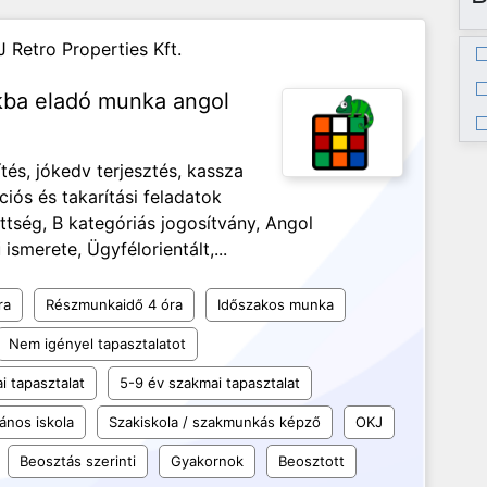
J Retro Properties Kft.
nkba eladó munka angol
és, jókedv terjesztés, kassza
ciós és takarítási feladatok
ség, B kategóriás jogosítvány, Angol
ismerete, Ügyfélorientált,...
ra
Részmunkaidő 4 óra
Időszakos munka
Nem igényel tapasztalatot
i tapasztalat
5-9 év szakmai tapasztalat
lános iskola
Szakiskola / szakmunkás képző
OKJ
Beosztás szerinti
Gyakornok
Beosztott