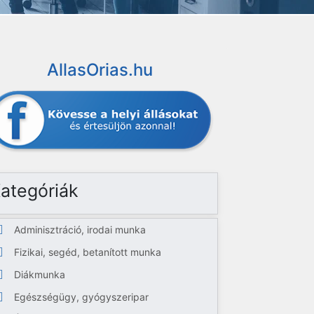
AllasOrias.hu
ategóriák
Adminisztráció, irodai munka
Fizikai, segéd, betanított munka
Diákmunka
Egészségügy, gyógyszeripar