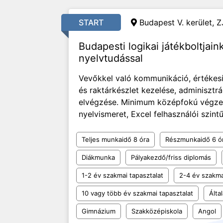
START
Budapest V. kerület, Z
Budapesti logikai játékboltjai
nyelvtudással
Vevőkkel való kommunikáció, értékesít
és raktárkészlet kezelése, adminisztrá
elvégzése. Minimum középfokú végzett
nyelvismeret, Excel felhasználói szintű 
Teljes munkaidő 8 óra
Részmunkaidő 6 ó
Diákmunka
Pályakezdő/friss diplomás
1-2 év szakmai tapasztalat
2-4 év szakma
10 vagy több év szakmai tapasztalat
Álta
Gimnázium
Szakközépiskola
Angol