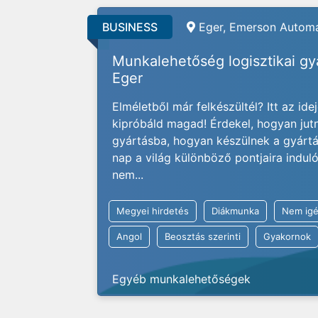
BUSINESS
Eger, Emerson Automa
Munkalehetőség logisztikai g
Eger
Elméletből már felkészültél? Itt az ide
kipróbáld magad! Érdekel, hogyan jut
gyártásba, hogyan készülnek a gyárt
nap a világ különböző pontjaira indu
nem...
Megyei hirdetés
Diákmunka
Nem igé
Angol
Beosztás szerinti
Gyakornok
Egyéb munkalehetőségek