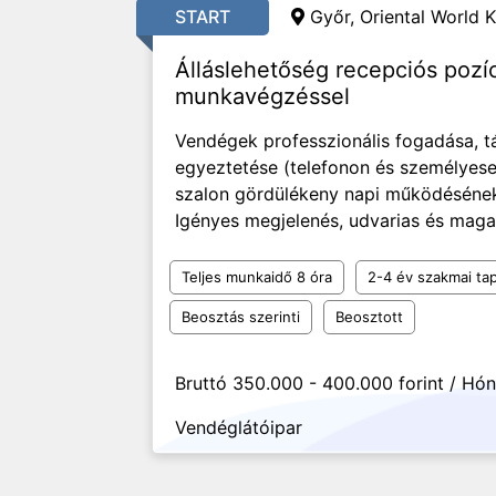
START
Győr, Oriental World K
Álláslehetőség recepciós pozí
munkavégzéssel
Vendégek professzionális fogadása, t
egyeztetése (telefonon és személyese
szalon gördülékeny napi működésének 
Igényes megjelenés, udvarias és maga
Teljes munkaidő 8 óra
2-4 év szakmai tap
Beosztás szerinti
Beosztott
Bruttó 350.000 - 400.000 forint / Hó
Vendéglátóipar