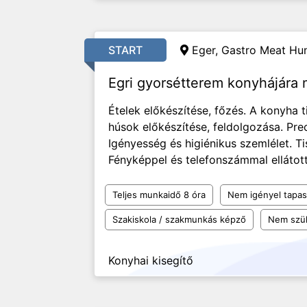
START
Eger, Gastro Meat Hun
Egri gyorsétterem konyhájára
Ételek előkészítése, főzés. A konyha t
húsok előkészítése, feldolgozása. Pr
Igényesség és higiénikus szemlélet. T
Fényképpel és telefonszámmal ellátott
Teljes munkaidő 8 óra
Nem igényel tapas
Szakiskola / szakmunkás képző
Nem szü
Konyhai kisegítő