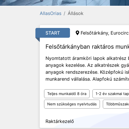
AllasOrias
Állások
START
Felsőtárkány, Eurocircu
Felsőtárkányban raktáros mun
Nyomtatott áramköri lapok alkatrész
anyagok kezelése. Az alkatrészek gyár
anyagok rendszerezése. Középfokú is
munkarend vállalása. Alapfokú számító
Teljes munkaidő 8 óra
1-2 év szakmai tap
Nem szükséges nyelvtudás
Többműszak
Raktárkezelő