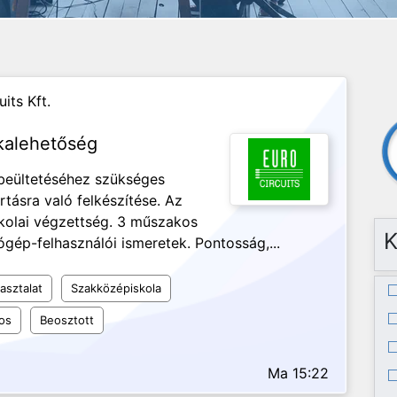
its Kft.
kalehetőség
 beültetéséhez szükséges
tásra való felkészítése. Az
kolai végzettség. 3 műszakos
K
gép-felhasználói ismeretek. Pontosság,...
asztalat
Szakközépiskola
os
Beosztott
Ma 15:22