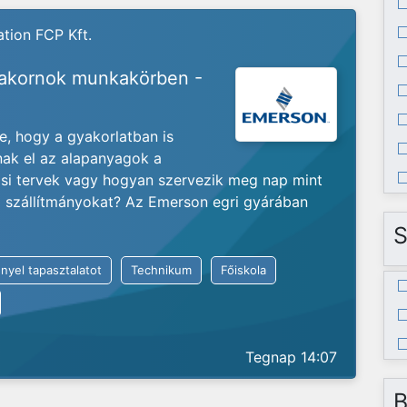
tion FCP Kft.
yakornok munkakörben -
je, hogy a gyakorlatban is
nak el az alapanyagok a
ási tervek vagy hogyan szervezik meg nap mint
ló szállítmányokat? Az Emerson egri gyárában
S
nyel tapasztalatot
Technikum
Főiskola
Tegnap 14:07
B