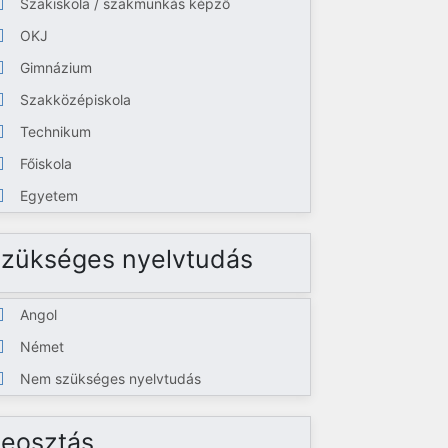
Szakiskola / szakmunkás képző
OKJ
Gimnázium
Szakközépiskola
Technikum
Főiskola
Egyetem
zükséges nyelvtudás
Angol
Német
Nem szükséges nyelvtudás
eosztás