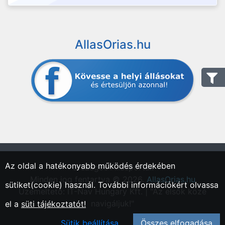
AllasOrias.hu
Az oldal a hatékonyabb működés érdekében
"Országos Állásportál."
Minden jog fentartva © 2026.
AllasOrias.hu
sütiket(cookie) használ. További információkért olvassa
Üzemeltető: IT-Nav Hungary Kft. | "Az elsők közé
navigáljuk!"
el a
süti tájékoztatót!
Sütik beállítása
Összes elfogadása