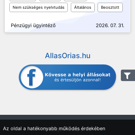
Nem szükséges nyelvtudás
Általános
Beosztott
Pénzügyi ügyintéző
2026. 07. 31.
AllasOrias.hu
Az oldal a hatékonyabb működés érdekében
"Országos Állásportál."