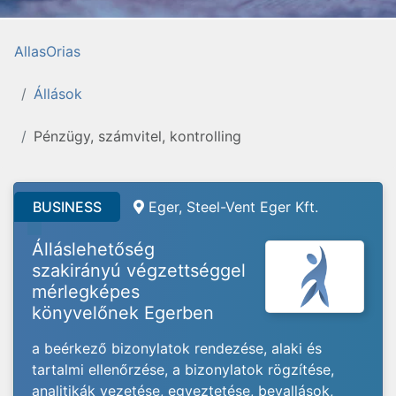
AllasOrias
Állások
Pénzügy, számvitel, kontrolling
BUSINESS
Eger, Steel-Vent Eger Kft.
Álláslehetőség
szakirányú végzettséggel
mérlegképes
könyvelőnek Egerben
a beérkező bizonylatok rendezése, alaki és
tartalmi ellenőrzése, a bizonylatok rögzítése,
analitikák vezetése, egyeztetése, bevallások,