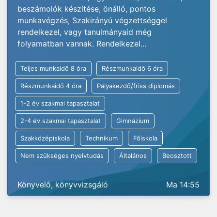
beszámolók készítése, önálló, pontos
munkavégzés, Szakirányú végzettséggel
rendelkezel, vagy tanulmányaid még
folyamatban vannak. Rendelkezel...
Teljes munkaidő 8 óra
Részmunkaidő 6 óra
Részmunkaidő 4 óra
Pályakezdő/friss diplomás
1-2 év szakmai tapasztalat
2-4 év szakmai tapasztalat
Gimnázium
Szakközépiskola
Technikum
Főiskola
Nem szükséges nyelvtudás
Általános
Beosztott
Könyvelő, könyvvizsgáló
Ma 14:55