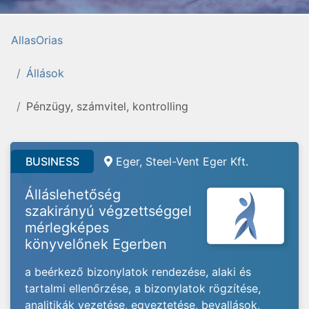
AllasOrias
Állások
Pénzügy, számvitel, kontrolling
BUSINESS
Eger, Steel-Vent Eger Kft.
Álláslehetőség
szakirányú végzettséggel
mérlegképes
könyvelőnek Egerben
a beérkező bizonylatok rendezése, alaki és
tartalmi ellenőrzése, a bizonylatok rögzítése,
analitikák vezetése, egyeztetése, bevallások,