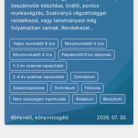
beszámolók készítése, önálló, pontos
munkavégzés, Szakirányú végzettséggel
rendelkezel, vagy tanulmányaid még
folyamatban vannak. Rendelkezel...
Teljes munkaidő 8 óra
Részmunkaidő 6 óra
Részmunkaidő 4 óra
Pályakezdő/friss diplomás
1-2 év szakmai tapasztalat
2-4 év szakmai tapasztalat
Gimnázium
Szakközépiskola
Technikum
Főiskola
Nem szükséges nyelvtudás
Általános
Beosztott
Könyvelő, könyvvizsgáló
2026. 07. 30.