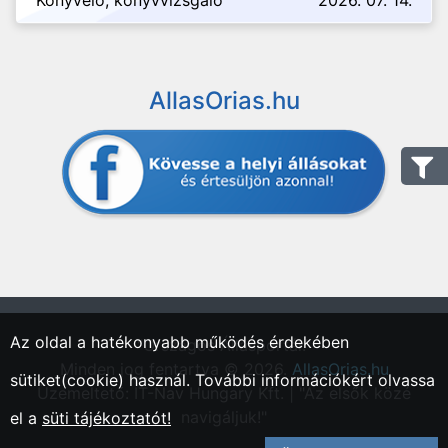
Könyvelő, könyvvizsgáló
2026. 07. 14.
AllasOrias.hu
Az oldal a hatékonyabb működés érdekében
"Országos Állásportál."
Minden jog fentartva © 2026.
AllasOrias.hu
sütiket(cookie) használ. További információkért olvassa
Üzemeltető: IT-Nav Hungary Kft. | "Az elsők közé
navigáljuk!"
el a
süti tájékoztatót!