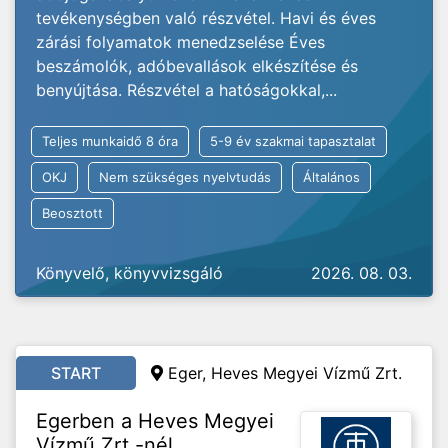
tevékenységben való részvétel. Havi és éves
zárási folyamatok menedzselése Éves
beszámolók, adóbevallások elkészítése és
benyújtása. Részvétel a hatóságokkal,...
Teljes munkaidő 8 óra
5-9 év szakmai tapasztalat
OKJ
Nem szükséges nyelvtudás
Általános
Beosztott
Könyvelő, könyvvizsgáló
2026. 08. 03.
START
Eger, Heves Megyei Vízmű Zrt.
Egerben a Heves Megyei
Vízmű Zrt.-nél