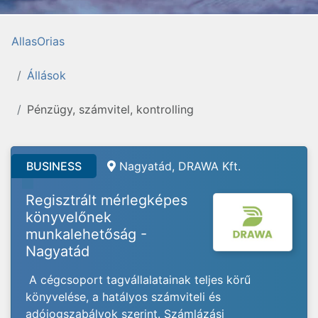
AllasOrias
Állások
Pénzügy, számvitel, kontrolling
BUSINESS
Nagyatád, DRAWA Kft.
Regisztrált mérlegképes
könyvelőnek
munkalehetőság -
Nagyatád
A cégcsoport tagvállalatainak teljes körű
könyvelése, a hatályos számviteli és
adójogszabályok szerint. Számlázási