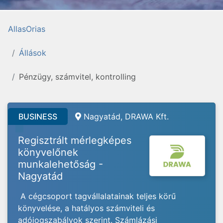
AllasOrias
Állások
Pénzügy, számvitel, kontrolling
BUSINESS
Nagyatád, DRAWA Kft.
Regisztrált mérlegképes
könyvelőnek
munkalehetőság -
Nagyatád
A cégcsoport tagvállalatainak teljes körű
könyvelése, a hatályos számviteli és
adójogszabályok szerint. Számlázási