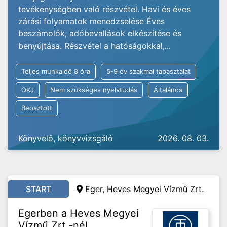
tevékenységben való részvétel. Havi és éves
zárási folyamatok menedzselése Éves
beszámolók, adóbevallások elkészítése és
benyújtása. Részvétel a hatóságokkal,...
Teljes munkaidő 8 óra
5-9 év szakmai tapasztalat
OKJ
Nem szükséges nyelvtudás
Általános
Beosztott
Könyvelő, könyvvizsgáló
2026. 08. 03.
START
Eger, Heves Megyei Vízmű Zrt.
Egerben a Heves Megyei
Vízmű Zrt.-nél