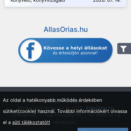
Könyvelő, könyvvizsgáló
2026. 07. 14.
AllasOrias.hu
Az oldal a hatékonyabb működés érdekében
"Országos Állásportál."
Minden jog fentartva © 2026.
AllasOrias.hu
sütiket(cookie) használ. További információkért olvassa
Üzemeltető: IT-Nav Hungary Kft. | "Az elsők közé
navigáljuk!"
el a
süti tájékoztatót!