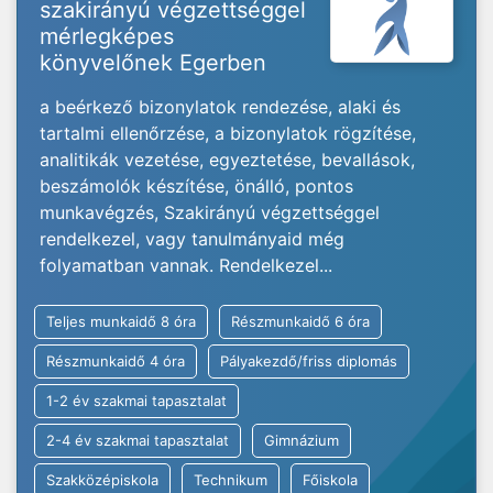
szakirányú végzettséggel
mérlegképes
könyvelőnek Egerben
a beérkező bizonylatok rendezése, alaki és
tartalmi ellenőrzése, a bizonylatok rögzítése,
analitikák vezetése, egyeztetése, bevallások,
beszámolók készítése, önálló, pontos
munkavégzés, Szakirányú végzettséggel
rendelkezel, vagy tanulmányaid még
folyamatban vannak. Rendelkezel...
Teljes munkaidő 8 óra
Részmunkaidő 6 óra
Részmunkaidő 4 óra
Pályakezdő/friss diplomás
1-2 év szakmai tapasztalat
2-4 év szakmai tapasztalat
Gimnázium
Szakközépiskola
Technikum
Főiskola