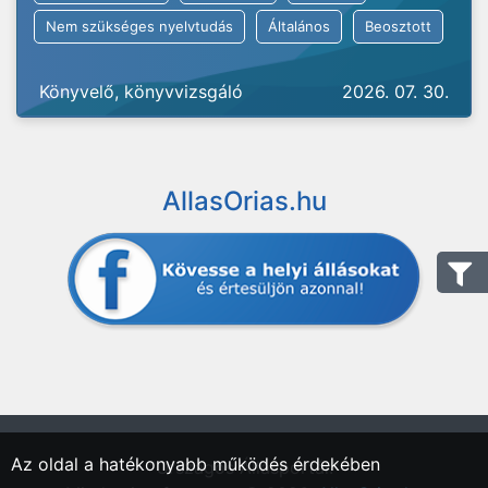
Nem szükséges nyelvtudás
Általános
Beosztott
Könyvelő, könyvvizsgáló
2026. 07. 30.
AllasOrias.hu
Az oldal a hatékonyabb működés érdekében
"Országos Állásportál."