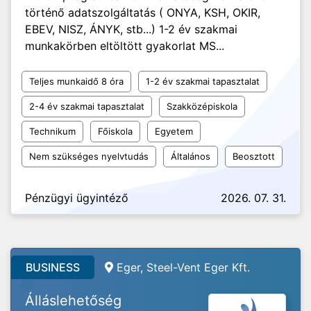
történő adatszolgáltatás ( ONYA, KSH, OKIR,
EBEV, NISZ, ÁNYK, stb...) 1-2 év szakmai
munkakörben eltöltött gyakorlat MS...
Teljes munkaidő 8 óra
1-2 év szakmai tapasztalat
2-4 év szakmai tapasztalat
Szakközépiskola
Technikum
Főiskola
Egyetem
Nem szükséges nyelvtudás
Általános
Beosztott
Pénzügyi ügyintéző
2026. 07. 31.
BUSINESS
Eger, Steel-Vent Eger Kft.
Álláslehetőség