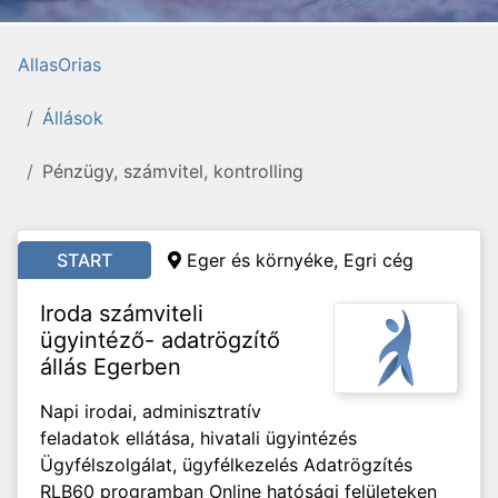
AllasOrias
Állások
Pénzügy, számvitel, kontrolling
START
Eger és környéke, Egri cég
Iroda számviteli
ügyintéző- adatrögzítő
állás Egerben
Napi irodai, adminisztratív
feladatok ellátása, hivatali ügyintézés
Ügyfélszolgálat, ügyfélkezelés Adatrögzítés
RLB60 programban Online hatósági felületeken