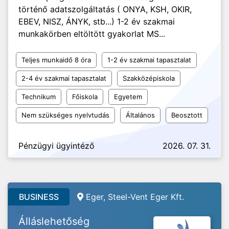
történő adatszolgáltatás ( ONYA, KSH, OKIR,
EBEV, NISZ, ÁNYK, stb...) 1-2 év szakmai
munkakörben eltöltött gyakorlat MS...
Teljes munkaidő 8 óra
1-2 év szakmai tapasztalat
2-4 év szakmai tapasztalat
Szakközépiskola
Technikum
Főiskola
Egyetem
Nem szükséges nyelvtudás
Általános
Beosztott
Pénzügyi ügyintéző
2026. 07. 31.
BUSINESS
Eger, Steel-Vent Eger Kft.
Álláslehetőség