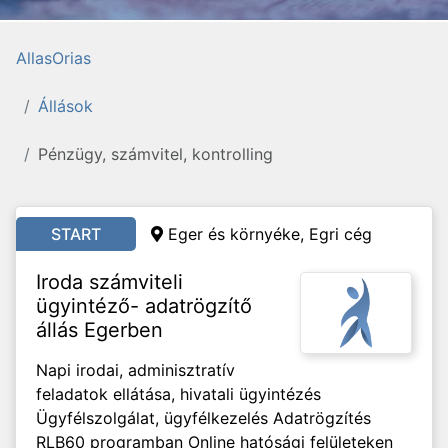
AllasOrias
Állások
Pénzügy, számvitel, kontrolling
START
Eger és környéke, Egri cég
Iroda számviteli
ügyintéző- adatrögzítő
állás Egerben
Napi irodai, adminisztratív
feladatok ellátása, hivatali ügyintézés
Ügyfélszolgálat, ügyfélkezelés Adatrögzítés
RLB60 programban Online hatósági felületeken