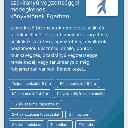
szakirányú végzettséggel
mérlegképes
könyvelőnek Egerben
a beérkező bizonylatok rendezése, alaki és
tartalmi ellenőrzése, a bizonylatok rögzítése,
analitikák vezetése, egyeztetése, bevallások,
beszámolók készítése, önálló, pontos
munkavégzés, Szakirányú végzettséggel
rendelkezel, vagy tanulmányaid még
folyamatban vannak. Rendelkezel...
Teljes munkaidő 8 óra
Részmunkaidő 6 óra
Részmunkaidő 4 óra
Pályakezdő/friss diplomás
1-2 év szakmai tapasztalat
2-4 év szakmai tapasztalat
Gimnázium
Szakközépiskola
Technikum
Főiskola