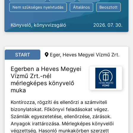
Nem szükséges nyelvtudás
Általános
Beosztott
Könyvelő, könyvvizsgáló
2026. 07. 30.
START
Eger, Heves Megyei Vízmű Zrt.
Egerben a Heves Megyei
Vízmű Zrt.-nél
mérlegképes könyvelő
muka
Kontírozza, rögzíti és ellenőrzi a számviteli
bizonylatokat. Főkönyvi feladásokat végez.
Számlák egyezetetése, ellenőrzése, zárások.
Anyagok irattározása. Mérlegképes könyvelői
végzettség. Hasonló munkakörben szerzett