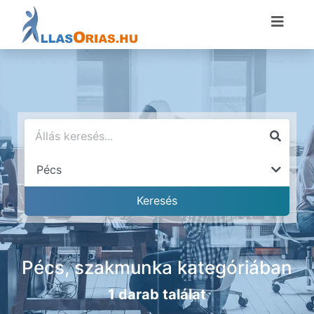
Pécs, szakmunka kategóriában
1 darab találat