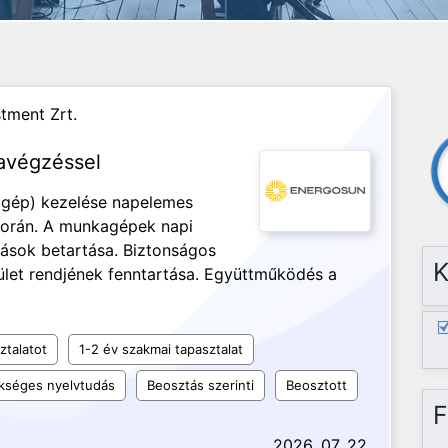
tment Zrt.
avégzéssel
ógép) kezelése napelemes
során. A munkagépek napi
rások betartása. Biztonságos
K
let rendjének fenntartása. Együttműködés a
ztalatot
1-2 év szakmai tapasztalat
kséges nyelvtudás
Beosztás szerinti
Beosztott
F
2026. 07. 22.