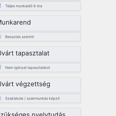
Teljes munkaidő 8 óra
Munkarend
Beosztás szerinti
lvárt tapasztalat
Nem igényel tapasztalatot
lvárt végzettség
Szakiskola / szakmunkás képző
zükséges nyelvtudás