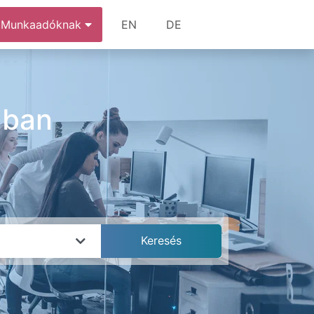
Munkaadóknak
EN
DE
ában