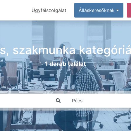
Ügyfélszolgálat
Álláskeresőknek
s, szakmunka kategóri
1 darab találat