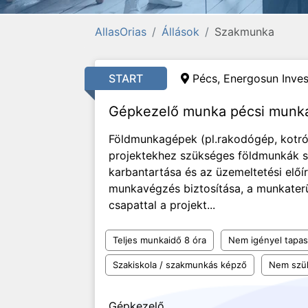
AllasOrias
Állások
Szakmunka
START
Pécs, Energosun Inves
Gépkezelő munka pécsi munk
Földmunkagépek (pl.rakodógép, kotr
projektekhez szükséges földmunkák 
karbantartása és az üzemeltetési előí
munkavégzés biztosítása, a munkaterü
csapattal a projekt...
Teljes munkaidő 8 óra
Nem igényel tapas
Szakiskola / szakmunkás képző
Nem szü
Gépkezelő