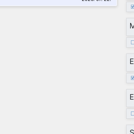
E
E
S