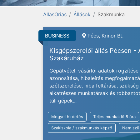
AllasOrias
Állások
Szakmunka
BUSINESS
Pécs, Krinor Bt.
Kisgépszerelői állás Pécsen -
Szakáruház
Gépátvétel: vásárlói adatok rögzítés
azonosítása, hibaleírás megfogalmazás
szétszerelése, hiba feltárása, szükség 
alkatrészes munkatársak és robbantott
túli gépek...
Megyei hirdetés
Teljes munkaidő 8 óra
Szakiskola / szakmunkás képző
Nem szü