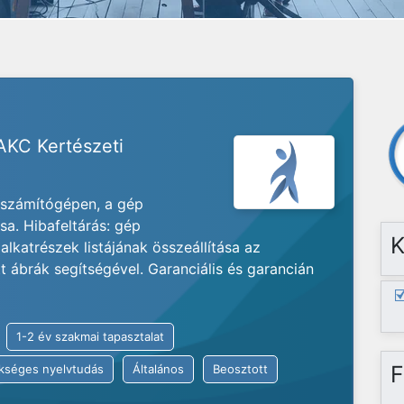
 AKC Kertészeti
e számítógépen, a gép
a. Hibafeltárás: gép
K
alkatrészek listájának összeállítása az
 ábrák segítségével. Garanciális és garancián
1-2 év szakmai tapasztalat
F
kséges nyelvtudás
Általános
Beosztott