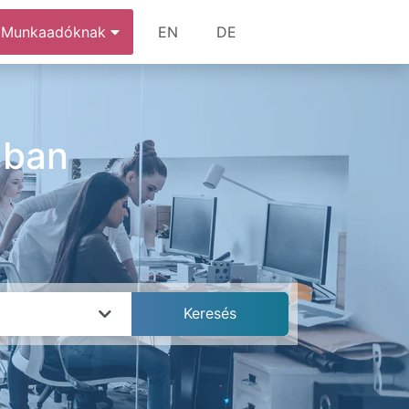
Munkaadóknak
EN
DE
ában