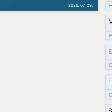
2026. 07. 29.
E
E
S