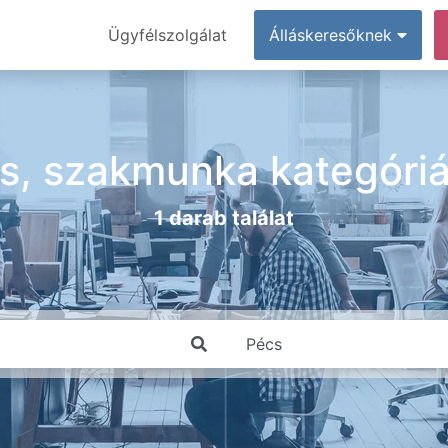
Ügyfélszolgálat
Álláskeresőknek
s, szakmunka kategóri
1 darab találat