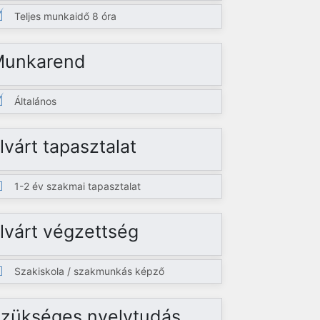
Teljes munkaidő 8 óra
Munkarend
Általános
lvárt tapasztalat
1-2 év szakmai tapasztalat
lvárt végzettség
Szakiskola / szakmunkás képző
zükséges nyelvtudás