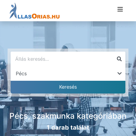
Pécs, szakmunka kategóriában
1 darab találat