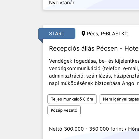
Nyelvtanár
START
Pécs, P-BLASI Kft.
Recepciós állás Pécsen - Hote
Vendégek fogadása, be- és kijelentke
vendégkommunikáció (telefon, e-mail
adminisztráció, számlázás, házipénz
napi működésének biztosítása Angol n
Teljes munkaidő 8 óra
Nem igényel tapas
Közép vezető
Nettó 300.000 - 350.000 forint / Hón