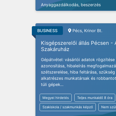
Anyaggazdálkodás, beszerzés
BUSINESS
Pécs, Krinor Bt.
Kisgépszerelői állás Pécsen -
Szakáruház
Gépátvétel: vásárlói adatok rögzítés
azonosítása, hibaleírás megfogalmazás
szétszerelése, hiba feltárása, szükség 
alkatrészes munkatársak és robbantott
túli gépek...
Megyei hirdetés
Teljes munkaidő 8 óra
Szakiskola / szakmunkás képző
Nem szü