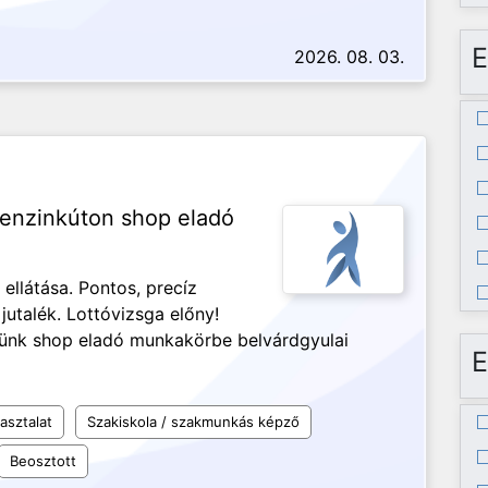
E
2026. 08. 03.
benzinkúton shop eladó
llátása. Pontos, precíz
talék. Lottóvizsga előny!
ünk shop eladó munkakörbe belvárdgyulai
E
asztalat
Szakiskola / szakmunkás képző
Beosztott