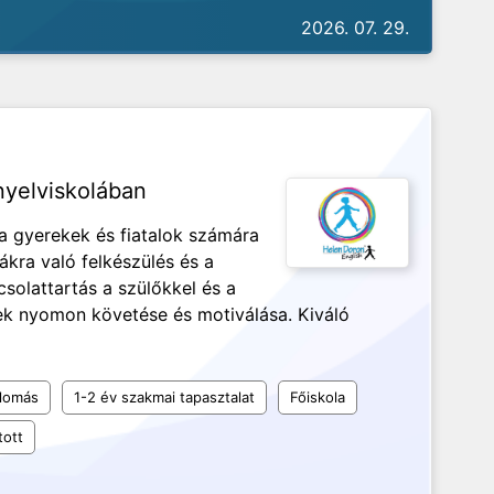
2026. 07. 29.
nyelviskolában
a gyerekek és fiatalok számára
kra való felkészülés és a
solattartás a szülőkkel és a
nek nyomon követése és motiválása. Kiváló
plomás
1-2 év szakmai tapasztalat
Főiskola
tott