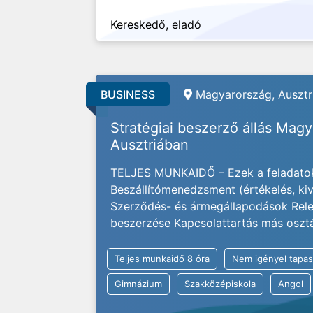
Kereskedő, eladó
BUSINESS
Magyarország, Ausztri
Stratégiai beszerző állás Mag
Ausztriában
TELJES MUNKAIDŐ – Ezek a feladatok
Beszállítómenedzsment (értékelés, kivá
Szerződés- és ármegállapodások Rele
beszerzése Kapcsolattartás más osztály
Teljes munkaidő 8 óra
Nem igényel tapas
Gimnázium
Szakközépiskola
Angol