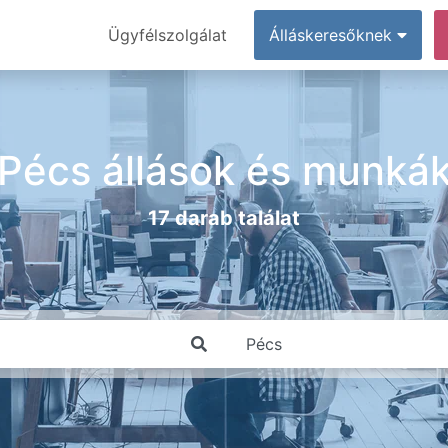
Ügyfélszolgálat
Álláskeresőknek
Pécs állások és munká
17 darab találat