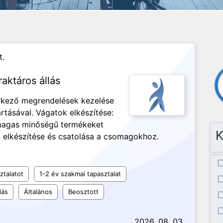
t.
aktáros állás
rkező megrendelések kezelése
rtásával. Vágatok elkészítése:
magas minőségű termékeket
K
ák elkészítése és csatolása a csomagokhoz.
ztalatot
1-2 év szakmai tapasztalat
dás
Általános
Beosztott
2026. 08. 03.