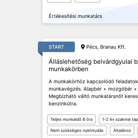
Értékesítési munkatárs
START
Pécs, Branau Kft.
Álláslehetőség belvárdgyulai 
munkakörben
A munkakörhöz kapcsolódó feladatok e
munkavégzés. Alapbér + mozgóbér + ju
Megbízható váltó munkatársnőt keres
benzinkútra.
Teljes munkaidő 8 óra
1-2 év szakmai tap
Nem szükséges nyelvtudás
Általános