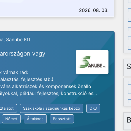
2026. 08. 03.
a, Sanube Kft.
yarországon vagy
S
 várnak rád:
lasztás, fejlesztés stb.)
váns alkatrészek és komponensek önálló
okkal, például fejlesztés, konstrukció és...
ztalatot
Szakiskola / szakmunkás képző
OKJ
B
Német
Általános
Beosztott