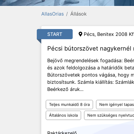
AllasOrias
Állások
START
Pécs, Benitex 2008 Kf
Pécsi bútorszövet nagykernél r
Bejövő megrendelések fogadása: Beé
és azok feldolgozása a határidők beta
Bútorszövetek pontos vágása, hogy 
biztosítsunk. Számla kiállítás: Száml
Beérkező áruk...
Teljes munkaidő 8 óra
Nem igényel tapas
Általános iskola
Nem szükséges nyelvtu
Raktárkezelő