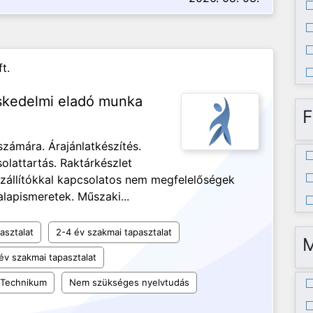
t.
eskedelmi eladó munka
F
zámára. Árajánlatkészítés.
olattartás. Raktárkészlet
szállítókkal kapcsolatos nem megfelelőségek
alapismeretek. Műszaki...
asztalat
2-4 év szakmai tapasztalat
év szakmai tapasztalat
Technikum
Nem szükséges nyelvtudás