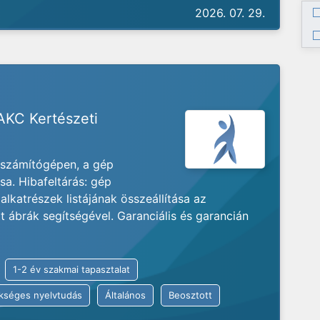
2026. 07. 29.
 AKC Kertészeti
e számítógépen, a gép
a. Hibafeltárás: gép
alkatrészek listájának összeállítása az
 ábrák segítségével. Garanciális és garancián
1-2 év szakmai tapasztalat
kséges nyelvtudás
Általános
Beosztott