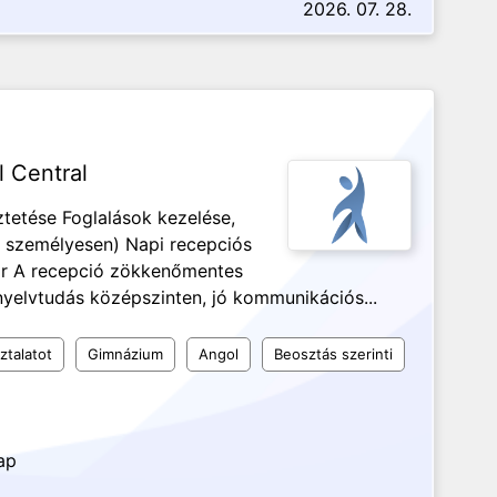
2026. 07. 28.
l Central
ztetése Foglalások kezelése,
, személyesen) Napi recepciós
tár A recepció zökkenőmentes
yelvtudás középszinten, jó kommunikációs...
ztalatot
Gimnázium
Angol
Beosztás szerinti
ap