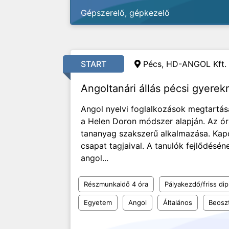
Gépszerelő, gépkezelő
START
Pécs, HD-ANGOL Kft.
Angoltanári állás pécsi gyerek
Angol nyelvi foglalkozások megtartás
a Helen Doron módszer alapján. Az órá
tananyag szakszerű alkalmazása. Kapc
csapat tagjaival. A tanulók fejlődésé
angol...
Részmunkaidő 4 óra
Pályakezdő/friss di
Egyetem
Angol
Általános
Beosz