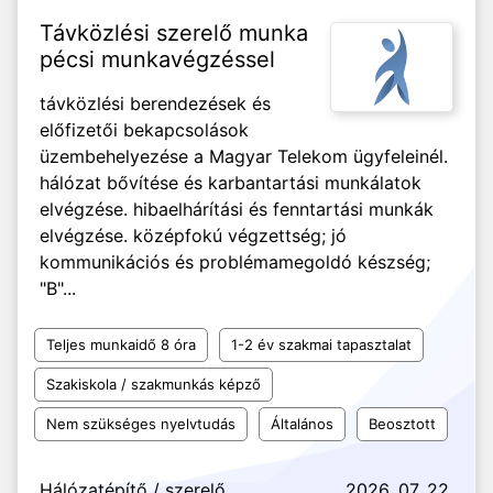
Távközlési szerelő munka
pécsi munkavégzéssel
távközlési berendezések és
előfizetői bekapcsolások
üzembehelyezése a Magyar Telekom ügyfeleinél.
hálózat bővítése és karbantartási munkálatok
elvégzése. hibaelhárítási és fenntartási munkák
elvégzése. középfokú végzettség; jó
kommunikációs és problémamegoldó készség;
"B"...
Teljes munkaidő 8 óra
1-2 év szakmai tapasztalat
Szakiskola / szakmunkás képző
Nem szükséges nyelvtudás
Általános
Beosztott
Hálózatépítő / szerelő
2026. 07. 22.