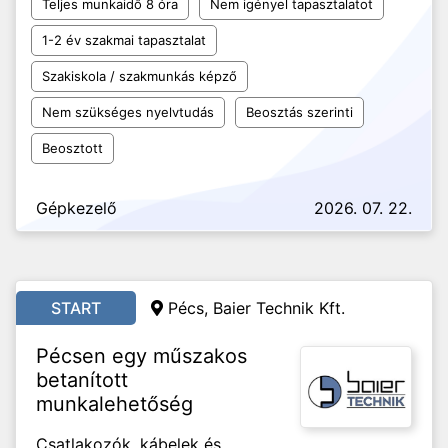
Teljes munkaidő 8 óra
Nem igényel tapasztalatot
1-2 év szakmai tapasztalat
Szakiskola / szakmunkás képző
Nem szükséges nyelvtudás
Beosztás szerinti
Beosztott
Gépkezelő
2026. 07. 22.
START
Pécs, Baier Technik Kft.
Pécsen egy műszakos
betanított
munkalehetőség
Csatlakozók, kábelek és