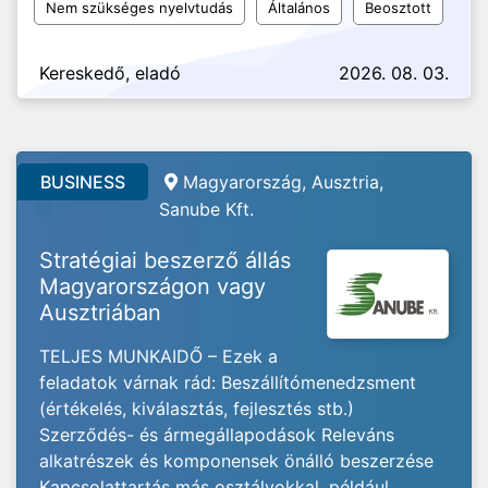
Nem szükséges nyelvtudás
Általános
Beosztott
Kereskedő, eladó
2026. 08. 03.
BUSINESS
Magyarország, Ausztria,
Sanube Kft.
Stratégiai beszerző állás
Magyarországon vagy
Ausztriában
TELJES MUNKAIDŐ – Ezek a
feladatok várnak rád: Beszállítómenedzsment
(értékelés, kiválasztás, fejlesztés stb.)
Szerződés- és ármegállapodások Releváns
alkatrészek és komponensek önálló beszerzése
Kapcsolattartás más osztályokkal, például