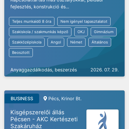
fejlesztés, konstrukció és...
Teljes munkaidő 8 óra
Nem igényel tapasztalatot
Szakiskola / szakmunkás képző
OKJ
Gimnázium
Szakközépiskola
Angol
Német
Általános
Beosztott
Anyaggazdálkodás, beszerzés
2026. 07. 29.
BUSINESS
Pécs, Krinor Bt.
Kisgépszerelői állás
Pécsen - AKC Kertészeti
Szakáruház