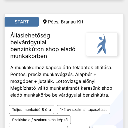
START
Pécs, Branau Kft.
Álláslehetőség
belvárdgyulai
benzinkúton shop eladó
munkakörben
A munkakörhöz kapcsolódó feladatok ellátása.
Pontos, precíz munkavégzés. Alapbér +
mozgóbér + jutalék. Lottóvizsga előny!
Megbízható váltó munkatársnőt keresünk shop
eladó munkakörbe belvárdgyulai benzinkútra.
Teljes munkaidő 8 óra
1-2 év szakmai tapasztalat
Szakiskola / szakmunkás képző