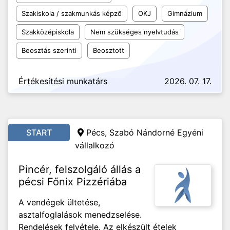
Szakiskola / szakmunkás képző
OKJ
Gimnázium
Szakközépiskola
Nem szükséges nyelvtudás
Beosztás szerinti
Beosztott
Értékesítési munkatárs
2026. 07. 17.
START
Pécs, Szabó Nándorné Egyéni
vállalkozó
Pincér, felszolgáló állás a
pécsi Főnix Pizzériába
A vendégek ültetése,
asztalfoglalások menedzselése.
Rendelések felvétele. Az elkészült ételek