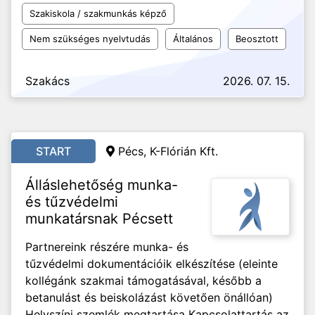
Szakiskola / szakmunkás képző
Nem szükséges nyelvtudás
Általános
Beosztott
Szakács
2026. 07. 15.
START
Pécs, K-Flórián Kft.
Álláslehetőség munka-
és tűzvédelmi
munkatársnak Pécsett
Partnereink részére munka- és
tűzvédelmi dokumentációik elkészítése (eleinte
kollégánk szakmai támogatásával, később a
betanulást és beiskolázást követően önállóan)
Helyszíni szemlék megtartása Kapcsolattartás az