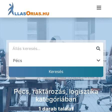
Pécs, raktározás, logisztika
kategóriában
1 darab találat