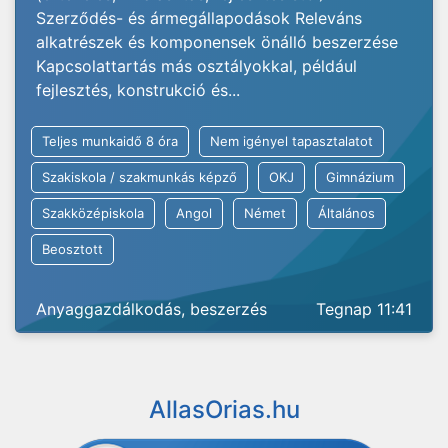
Szerződés- és ármegállapodások Releváns
alkatrészek és komponensek önálló beszerzése
Kapcsolattartás más osztályokkal, például
fejlesztés, konstrukció és...
Teljes munkaidő 8 óra
Nem igényel tapasztalatot
Szakiskola / szakmunkás képző
OKJ
Gimnázium
Szakközépiskola
Angol
Német
Általános
Beosztott
Anyaggazdálkodás, beszerzés
Tegnap 11:41
AllasOrias.hu