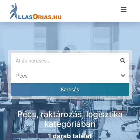
Pécs, raktározás, logisztika
kategóriában
1 darab találat