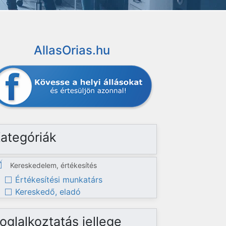
AllasOrias.hu
ategóriák
Kereskedelem, értékesítés
Értékesítési munkatárs
Kereskedő, eladó
oglalkoztatás jellege