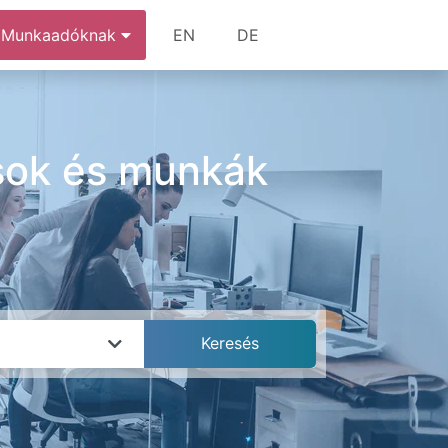
Munkaadóknak
EN
DE
ások és munkák