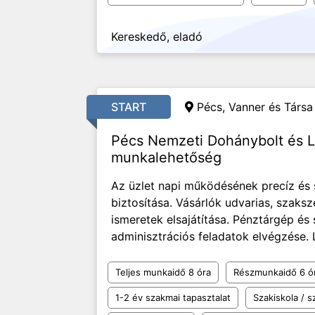
Kereskedő, eladó
START
Pécs, Vanner és Társa 
Pécs Nemzeti Dohánybolt és L
munkalehetőség
Az üzlet napi működésének precíz és
biztosítása. Vásárlók udvarias, szaks
ismeretek elsajátítása. Pénztárgép és
adminisztrációs feladatok elvégzése. L
Teljes munkaidő 8 óra
Részmunkaidő 6 ó
1-2 év szakmai tapasztalat
Szakiskola / 