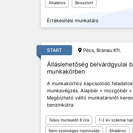
Általános
Beosztott
Értékesítési munkatárs
START
Pécs, Branau Kft.
Álláslehetőség belvárdgyulai 
munkakörben
A munkakörhöz kapcsolódó feladatok e
munkavégzés. Alapbér + mozgóbér + ju
Megbízható váltó munkatársnőt keres
benzinkútra.
Teljes munkaidő 8 óra
1-2 év szakmai tap
Nem szükséges nyelvtudás
Általános