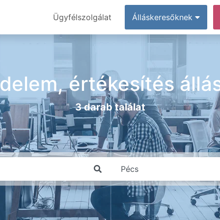
Ügyfélszolgálat
Álláskeresőknek
delem, értékesítés áll
3 darab találat