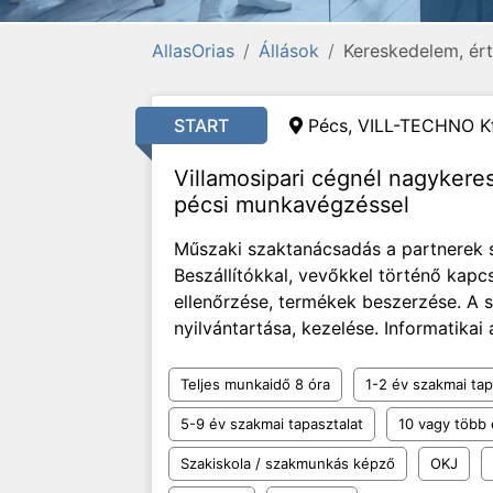
AllasOrias
Állások
Kereskedelem, ért
START
Pécs, VILL-TECHNO Kf
Villamosipari cégnél nagyker
pécsi munkavégzéssel
Műszaki szaktanácsadás a partnerek s
Beszállítókkal, vevőkkel történő kapcs
ellenőrzése, termékek beszerzése. A 
nyilvántartása, kezelése. Informatikai 
Teljes munkaidő 8 óra
1-2 év szakmai tap
5-9 év szakmai tapasztalat
10 vagy több 
Szakiskola / szakmunkás képző
OKJ