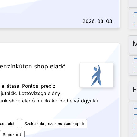
2026. 08. 03.
benzinkúton shop eladó
llátása. Pontos, precíz
E
talék. Lottóvizsga előny!
ünk shop eladó munkakörbe belvárdgyulai
asztalat
Szakiskola / szakmunkás képző
Beosztott