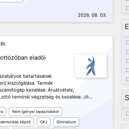
2026. 08. 03.
E
Bt.
ottózóban eladói
 szabályok betartásának
zerű kiszolgálása. Termék
 számítógép kezelése. Áruátvétele,
S
ottó terminál végzetség és kezelése. Jó...
ra
Nem igényel tapasztalatot
szakmunkás képző
OKJ
Gimnázium