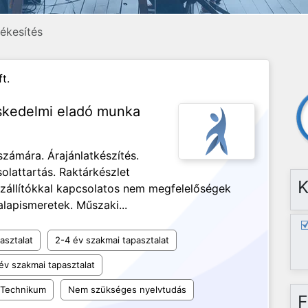
ékesítés
t.
eskedelmi eladó munka
zámára. Árajánlatkészítés.
olattartás. Raktárkészlet
K
szállítókkal kapcsolatos nem megfelelőségek
alapismeretek. Műszaki...
asztalat
2-4 év szakmai tapasztalat
év szakmai tapasztalat
Technikum
Nem szükséges nyelvtudás
F