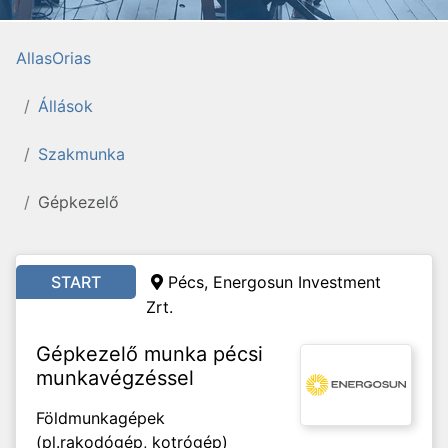
AllasOrias
Állások
Szakmunka
Gépkezelő
START
Pécs, Energosun Investment
Zrt.
Gépkezelő munka pécsi
munkavégzéssel
Földmunkagépek
(pl.rakodógép, kotrógép)