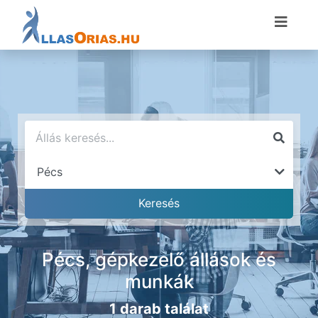
Pécs, gépkezelő állások és
munkák
1 darab találat