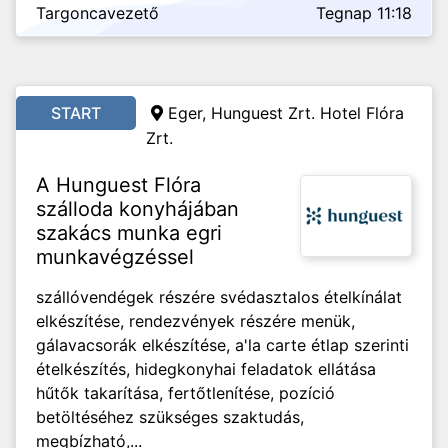
Targoncavezető
Tegnap 11:18
START
Eger, Hunguest Zrt. Hotel Flóra
Zrt.
A Hunguest Flóra
szálloda konyhájában
szakács munka egri
munkavégzéssel
szállóvendégek részére svédasztalos ételkínálat
elkészítése, rendezvények részére menük,
gálavacsorák elkészítése, a'la carte étlap szerinti
ételkészítés, hidegkonyhai feladatok ellátása
hűtők takarítása, fertőtlenítése, pozíció
betöltéséhez szükséges szaktudás,
megbízható,...