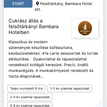
START
Felsőtárkány, Bambara Hotel
Kft.
Cukrász állás a
felsőtárkányi Bambara
Hotelben
Klasszikus és modern
sütemények készítése büféasztalra,
kávészünetekhez. A'la carte desszertek és torták
elkészítése. Gyakorlattal és tapasztalattal
rendelkező kollégát keresünk. Precíz, önálló
munkavégzés. A munkakörnyezet rendezett és
tiszta állapotának...
Teljes munkaidő 8 óra
1-2 év szakmai tapasztalat
2-4 év szakmai tapasztalat
5-9 év szakmai tapasztalat