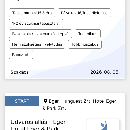
Teljes munkaidő 8 óra
Pályakezdő/friss diplomás
1-2 év szakmai tapasztalat
Szakiskola / szakmunkás képző
Technikum
Nem szükséges nyelvtudás
Többműszakos
Beosztott
Szakács
2026. 08. 05.
START
Eger, Hunguest Zrt. Hotel Eger
& Park Zrt.
Udvaros állás - Eger,
Hotel Eger & Park