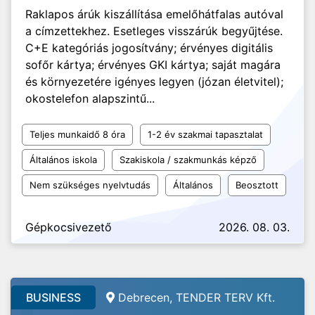
Raklapos árúk kiszállítása emelőhátfalas autóval
a címzettekhez. Esetleges visszárúk begyűjtése.
C+E kategóriás jogosítvány; érvényes digitális
sofőr kártya; érvényes GKI kártya; saját magára
és környezetére igényes legyen (józan életvitel);
okostelefon alapszintű...
Teljes munkaidő 8 óra
1-2 év szakmai tapasztalat
Általános iskola
Szakiskola / szakmunkás képző
Nem szükséges nyelvtudás
Általános
Beosztott
Gépkocsivezető
2026. 08. 03.
BUSINESS
Debrecen, TENDER TERV Kft.