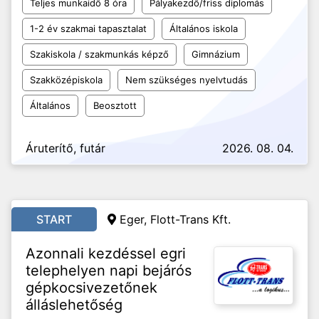
Teljes munkaidő 8 óra
Pályakezdő/friss diplomás
1-2 év szakmai tapasztalat
Általános iskola
Szakiskola / szakmunkás képző
Gimnázium
Szakközépiskola
Nem szükséges nyelvtudás
Általános
Beosztott
Áruterítő, futár
2026. 08. 04.
START
Eger, Flott-Trans Kft.
Azonnali kezdéssel egri
telephelyen napi bejárós
gépkocsivezetőnek
álláslehetőség