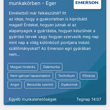
munkakörben - Eger
Elméletből már felkészültél? Itt
az ideje, hogy a gyakorlatban is kipróbáld
magad! Érdekel, hogyan jutnak el az
alapanyagok a gyártásba, hogyan készülnek a
gyártási tervek vagy hogyan szervezik meg nap
mint nap a világ különböző pontjaira induló
szállítmányokat? Az Emerson egri gyárában
nem...
Megyei hirdetés
Diákmunka
Nem igényel tapasztalatot
Technikum
Főiskola
Angol
Beosztás szerinti
Gyakornok
Egyéb munkalehetőségek
Tegnap 14:07