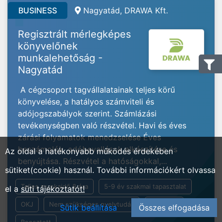
BUSINESS
Nagyatád, DRAWA Kft.
Regisztrált mérlegképes
könyvelőnek
munkalehetőság -
Nagyatád
A cégcsoport tagvállalatainak teljes körű
könyvelése, a hatályos számviteli és
adójogszabályok szerint. Számlázási
tevékenységben való részvétel. Havi és éves
zárási folyamatok menedzselése Éves
beszámolók, adóbevallások elkészítése és
Az oldal a hatékonyabb működés érdekében
benyújtása. Részvétel a hatóságokkal,...
sütiket(cookie) használ. További információkért olvassa
Teljes munkaidő 8 óra
5-9 év szakmai tapasztalat
el a
süti tájékoztatót!
OKJ
Nem szükséges nyelvtudás
Általános
Sütik beállítása
Összes elfogadása