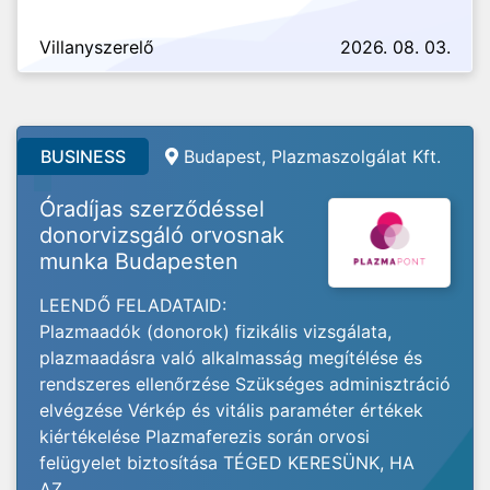
Villanyszerelő
2026. 08. 03.
BUSINESS
Budapest, Plazmaszolgálat Kft.
Óradíjas szerződéssel
donorvizsgáló orvosnak
munka Budapesten
LEENDŐ FELADATAID:
Plazmaadók (donorok) fizikális vizsgálata,
plazmaadásra való alkalmasság megítélése és
rendszeres ellenőrzése Szükséges adminisztráció
elvégzése Vérkép és vitális paraméter értékek
kiértékelése Plazmaferezis során orvosi
felügyelet biztosítása TÉGED KERESÜNK, HA
AZ...