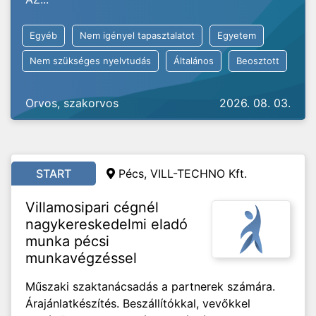
Egyéb
Nem igényel tapasztalatot
Egyetem
Nem szükséges nyelvtudás
Általános
Beosztott
Orvos, szakorvos
2026. 08. 03.
START
Pécs, VILL-TECHNO Kft.
Villamosipari cégnél
nagykereskedelmi eladó
munka pécsi
munkavégzéssel
Műszaki szaktanácsadás a partnerek számára.
Árajánlatkészítés. Beszállítókkal, vevőkkel