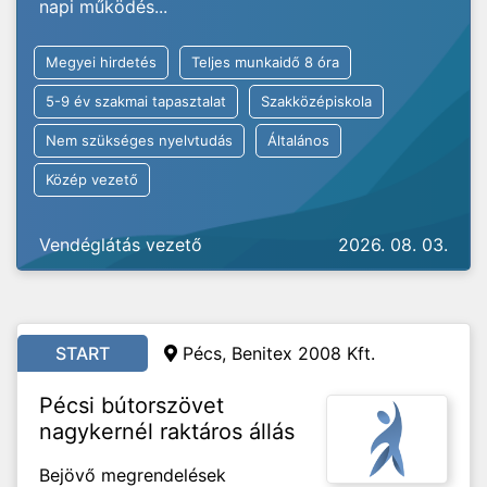
napi működés...
Megyei hirdetés
Teljes munkaidő 8 óra
5-9 év szakmai tapasztalat
Szakközépiskola
Nem szükséges nyelvtudás
Általános
Közép vezető
Vendéglátás vezető
2026. 08. 03.
START
Pécs, Benitex 2008 Kft.
Pécsi bútorszövet
nagykernél raktáros állás
Bejövő megrendelések