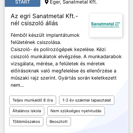
START
Eger, Sanatmetal Kft.
Az egri Sanatmetal Kft.-
nél csiszoló állás
Fémből készült implantátumok
felületének csiszolása.
Csiszoló- és polírozógépek kezelése. Kézi
csiszoló munkálatok elvégzése. A munkadarabok
vizsgálata, mérése, a felületek és méretek
előírásoknak való megfelelése és ellenőrzése a
műszaki rajz szerint. Gyártás során keletkezett
nem...
Teljes munkaidő 8 óra
1-2 év szakmai tapasztalat
Általános iskola
Nem szükséges nyelvtudás
Többműszakos
Beosztott