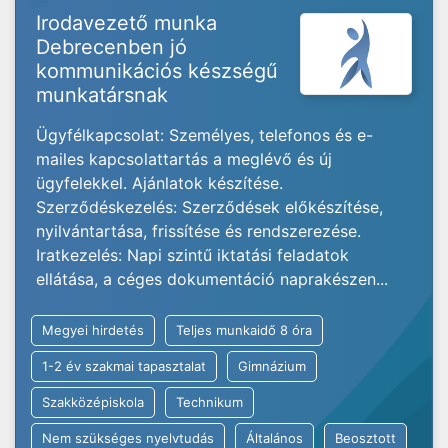
Irodavezető munka
Debrecenben jó
kommunikációs készségű
munkatársnak
Ügyfélkapcsolat: Személyes, telefonos és e-
mailes kapcsolattartás a meglévő és új
ügyfelekkel. Ajánlatok készítése.
Szerződéskezelés: Szerződések előkészítése,
nyilvántartása, frissítése és rendszerezése.
Iratkezelés: Napi szintű iktatási feladatok
ellátása, a céges dokumentáció naprakészen...
Megyei hirdetés
Teljes munkaidő 8 óra
1-2 év szakmai tapasztalat
Gimnázium
Szakközépiskola
Technikum
Nem szükséges nyelvtudás
Általános
Beosztott