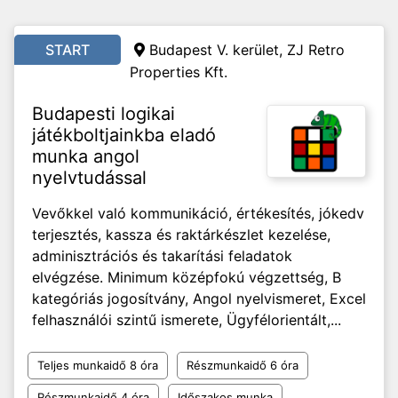
START
Budapest V. kerület, ZJ Retro
Properties Kft.
Budapesti logikai
játékboltjainkba eladó
munka angol
nyelvtudással
Vevőkkel való kommunikáció, értékesítés, jókedv
terjesztés, kassza és raktárkészlet kezelése,
adminisztrációs és takarítási feladatok
elvégzése. Minimum középfokú végzettség, B
kategóriás jogosítvány, Angol nyelvismeret, Excel
felhasználói szintű ismerete, Ügyfélorientált,...
Teljes munkaidő 8 óra
Részmunkaidő 6 óra
Részmunkaidő 4 óra
Időszakos munka